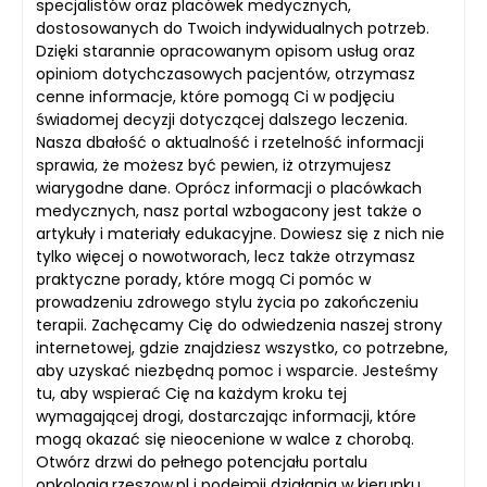
specjalistów oraz placówek medycznych,
dostosowanych do Twoich indywidualnych potrzeb.
Dzięki starannie opracowanym opisom usług oraz
opiniom dotychczasowych pacjentów, otrzymasz
cenne informacje, które pomogą Ci w podjęciu
świadomej decyzji dotyczącej dalszego leczenia.
Nasza dbałość o aktualność i rzetelność informacji
sprawia, że możesz być pewien, iż otrzymujesz
wiarygodne dane. Oprócz informacji o placówkach
medycznych, nasz portal wzbogacony jest także o
artykuły i materiały edukacyjne. Dowiesz się z nich nie
tylko więcej o nowotworach, lecz także otrzymasz
praktyczne porady, które mogą Ci pomóc w
prowadzeniu zdrowego stylu życia po zakończeniu
terapii. Zachęcamy Cię do odwiedzenia naszej strony
internetowej, gdzie znajdziesz wszystko, co potrzebne,
aby uzyskać niezbędną pomoc i wsparcie. Jesteśmy
tu, aby wspierać Cię na każdym kroku tej
wymagającej drogi, dostarczając informacji, które
mogą okazać się nieocenione w walce z chorobą.
Otwórz drzwi do pełnego potencjału portalu
onkologia.rzeszow.pl i podejmij działania w kierunku