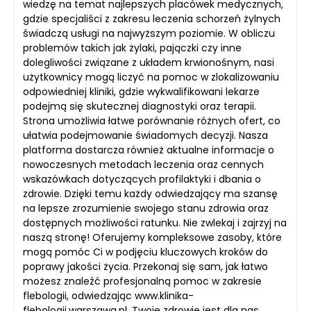
wiedzę na temat najlepszych placówek medycznych,
gdzie specjaliści z zakresu leczenia schorzeń żylnych
świadczą usługi na najwyższym poziomie. W obliczu
problemów takich jak żylaki, pajączki czy inne
dolegliwości związane z układem krwionośnym, nasi
użytkownicy mogą liczyć na pomoc w zlokalizowaniu
odpowiedniej kliniki, gdzie wykwalifikowani lekarze
podejmą się skutecznej diagnostyki oraz terapii.
Strona umożliwia łatwe porównanie różnych ofert, co
ułatwia podejmowanie świadomych decyzji. Nasza
platforma dostarcza również aktualne informacje o
nowoczesnych metodach leczenia oraz cennych
wskazówkach dotyczących profilaktyki i dbania o
zdrowie. Dzięki temu każdy odwiedzający ma szansę
na lepsze zrozumienie swojego stanu zdrowia oraz
dostępnych możliwości ratunku. Nie zwlekaj i zajrzyj na
naszą stronę! Oferujemy kompleksowe zasoby, które
mogą pomóc Ci w podjęciu kluczowych kroków do
poprawy jakości życia. Przekonaj się sam, jak łatwo
możesz znaleźć profesjonalną pomoc w zakresie
flebologii, odwiedzając www.klinika-
flebologii.warszawa.pl. Twoje zdrowie jest dla nas