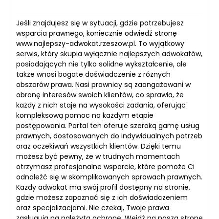
Jeśli znajdujesz się w sytuacji, gdzie potrzebujesz
wsparcia prawnego, koniecznie odwiedź stronę
www.najlepszy-adwokat.rzeszow.pl. To wyjątkowy
serwis, który skupia wyłącznie najlepszych adwokatów,
posiadających nie tylko solidne wykształcenie, ale
także wnosi bogate doświadczenie z różnych
obszarów prawa. Nasi prawnicy są zaangażowani w
obronę interesów swoich klientów, co sprawia, że
każdy z nich staje na wysokości zadania, oferując
kompleksową pomoc na każdym etapie
postępowania. Portal ten oferuje szeroką gamę usług
prawnych, dostosowanych do indywidualnych potrzeb
oraz oczekiwań wszystkich klientów. Dzięki temu
możesz być pewny, że w trudnych momentach
otrzymasz profesjonalne wsparcie, które pomoże Ci
odnaleźć się w skomplikowanych sprawach prawnych.
Każdy adwokat ma swój profil dostępny na stronie,
gdzie możesz zapoznać się z ich doświadczeniem
oraz specjalizacjami. Nie czekaj, Twoje prawa
zasługują na należytą ochronę. Wejdź na naszą stronę