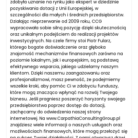
zdobyła uznanie na rynku jako ekspert w dziedzinie
pozyskiwania dotacji z Unii Europejskiej, w
szczególności dla małych i średnich przedsiębiorstw.
Działając nieprzerwanie od 2009 roku, CCG
wypracowała sobie silną pozycję dzięki skutecznością
oraz unikalnym podejściem do realizacji projektów
inwestycyjnych. Na czele firmy stoi Piotr Fularz,
którego bogate doświadczenie oraz głęboka
znajomość mechanizmów finansowych zarówno na
poziomie lokalnym, jak i europejskim, są podstawą
efektywnego wsparcia, jakiego udzielamy naszym
klientom. Dzięki naszemu zaangażowaniu oraz
profesjonalizmowi, masz pewność, że podejmiemy
wszelkie kroki, aby pomóc Ci w zdobyciu funduszy,
które mogą znacząco wpłynąć na rozwój Twojego
biznesu. Jeśli pragniesz poszerzyć horyzonty swojego
przedsiębiorstwa poprzez dostęp do dotacji,
zachęcamy do odwiedzenia naszej strony
internetowej. Na www.CarpathiaConsultingGroup.pl
znajdziesz wiele informacji o naszych usługach oraz
możliwościach finansowych, które mogą przełożyć się
na sukces Twojej działalności. Z nami otworzysz drzwi