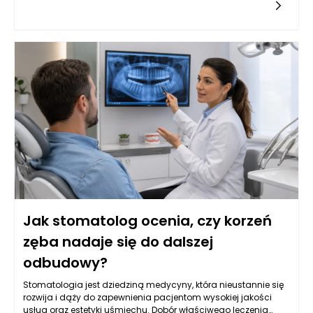
kanałowe, często będące ostatnią deską ratunku dla zębów
wymagających szczególnej uwagi, wymaga dokładnej
analizy klinicznej oraz precyzyjnego zaplanowania dalszego
postępowania. W wielu przypadkach ponowne leczenie
kanałowe może uratować ząb, ale nie każdy przypadek jest
jednoznaczny. Stomatolog w Rzeszowie potrafi ocenić, kiedy
taka decyzja jest zasadne, a także jak skutecznie
przeprowadzić kolejne etapy terapii protetycznej, aby pacjent
mógł cieszyć się zdrowym uśmiechem.
Jak stomatolog ocenia, czy korzeń
zęba nadaje się do dalszej
odbudowy?
Stomatologia jest dziedziną medycyny, która nieustannie się
rozwija i dąży do zapewnienia pacjentom wysokiej jakości
usług oraz estetyki uśmiechu. Dobór właściwego leczenia