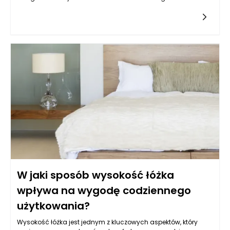
stomatologicznego, szczególnie w kontekście odbudowy
korzeni zęba, może wymagać zaawansowanej diagnostyki
oraz analizy sytuacji klinicznej. Stomatolog Rzeszów,
zwłaszcza w renomowanym gabinecie Kołodziejczykowie,
dysponuje narzędziami oraz wiedzą, aby dokładnie ocenić,
czy korzeń zęba nadaje się do dalszej odbudowy. Dzięki
nowoczesnym technologiom, takim jak zdjęcia rentgenowskie
czy tomografia komputerowa, można mieć pewność, że
podejmowane decyzje są zawsze oparte na rzetelnych
danych.
W jaki sposób wysokość łóżka
wpływa na wygodę codziennego
użytkowania?
Wysokość łóżka jest jednym z kluczowych aspektów, który