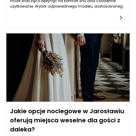
może znacząco wpłynąć na komfort snu oraz codzienne
użytkowanie. Wybór odpowiedniego modelu, dostosowanego
do indywidualnych potrzeb i preferencji, może zaważyć na
jakość snu. Zbyt niskie łóżka mogą sprawiać trudności w
wstawaniu z niego, a zbyt wysokie mogą być problematyczne
dla osób o mniejszych wzrostach. W odpowiedzi na
różnorodne potrzeby użytkowników, producenci oferują szeroki
wachlarz modeli o różnych wysokościach, co pozwala na
znalezienie idealnego rozwiązania. Kluczowym czynnikiem
jest również sposób, w jaki osoby korzystające z łóżka
spędzają czas w nim, na przykład czy jest to tylko miejsce do
snu, czy również do odpoczynku, czytania, czy oglądania
telewizji.
Jakie opcje noclegowe w Jarosławiu
oferują miejsca weselne dla gości z
daleka?