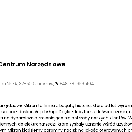
 Centrum Narzędziowe
na 257A, 37-500 Jarosław,
+48 781 956 404
zędziowe Mikron to firma z bogatą historią, która od lat wyróżn
ści oraz doskonałej obsługi. Dzięki zdobytemu doświadczeniu, n
a na dynamicznie zmieniające się potrzeby naszych klientów.
iennych do elektronarzędzi, które zyskały uznanie wśród użytko
ym Mikron kładziemy ogromny nacisk na jakość oferowanych produ