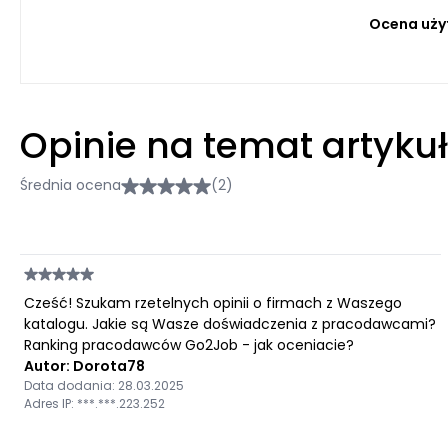
Ocena uży
Opinie na temat artyku
Średnia ocena
(2)
Cześć! Szukam rzetelnych opinii o firmach z Waszego
katalogu. Jakie są Wasze doświadczenia z pracodawcami?
Ranking pracodawców Go2Job - jak oceniacie?
Autor: Dorota78
Data dodania: 28.03.2025
Adres IP: ***.***.223.252