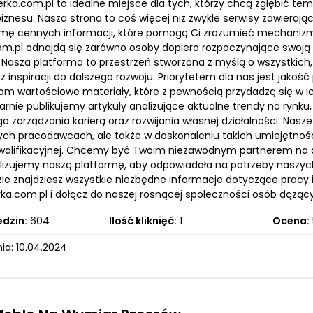
zerka.com.pl to idealne miejsce dla tych, którzy chcą zgłębić t
iznesu. Nasza strona to coś więcej niż zwykłe serwisy zawierają
mę cennych informacji, które pomogą Ci zrozumieć mechaniz
m.pl odnajdą się zarówno osoby dopiero rozpoczynające swoją kar
 Nasza platforma to przestrzeń stworzona z myślą o wszystkich,
z inspiracji do dalszego rozwoju. Priorytetem dla nas jest jak
om wartościowe materiały, które z pewnością przydadzą się w 
gularnie publikujemy artykuły analizujące aktualne trendy na ry
 zarządzania karierą oraz rozwijania własnej działalności. Nas
ych pracodawcach, ale także w doskonaleniu takich umiejętnośc
alifikacyjnej. Chcemy być Twoim niezawodnym partnerem na d
alizujemy naszą platformę, aby odpowiadała na potrzeby nasz
zie znajdziesz wszystkie niezbędne informacje dotyczące pracy 
ka.com.pl i dołącz do naszej rosnącej społeczności osób dążący
edzin:
604
Ilość kliknięć:
1
Ocena:
ia: 10.04.2024