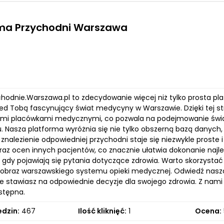
rma Przychodni Warszawa
ychodnie.Warszawa.pl to zdecydowanie więcej niż tylko prosta p
zed Tobą fascynujący świat medycyny w Warszawie. Dzięki tej s
mi placówkami medycznymi, co pozwala na podejmowanie świa
. Nasza platforma wyróżnia się nie tylko obszerną bazą danych, 
 znalezienie odpowiedniej przychodni staje się niezwykle proste i 
 oraz ocen innych pacjentów, co znacznie ułatwia dokonanie najle
, gdy pojawiają się pytania dotyczące zdrowia. Warto skorzysta
y obraz warszawskiego systemu opieki medycznej. Odwiedź nasz
e stawiasz na odpowiednie decyzje dla swojego zdrowia. Z nami 
stępna.
edzin:
467
Ilość kliknięć:
1
Ocena: