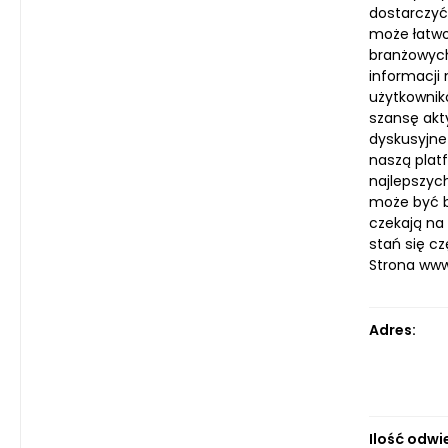
dostarczyć
może łatwo 
branżowych
informacji 
użytkownik
szansę akt
dyskusyjne
naszą platf
najlepszyc
może być b
czekają na
stań się cz
Strona ww
Adres:
Ilość odwi