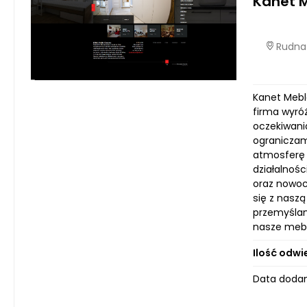
Kanet 
Rudna 
Kanet Mebl
firma wyróż
oczekiwani
ograniczam
atmosferę k
działalnoś
oraz nowoc
się z naszą
przemyślan
nasze mebl
Ilość odwi
Data dodan