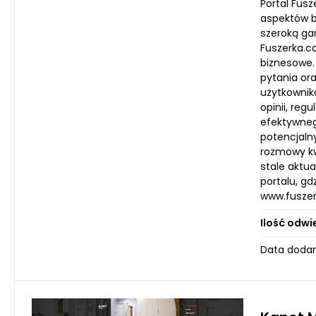
Portal Fus
aspektów b
szeroką ga
Fuszerka.co
biznesowe.
pytania ora
użytkownik
opinii, re
efektywnego
potencjaln
rozmowy kw
stale aktu
portalu, gd
www.fuszer
Ilość odwi
Data dodan