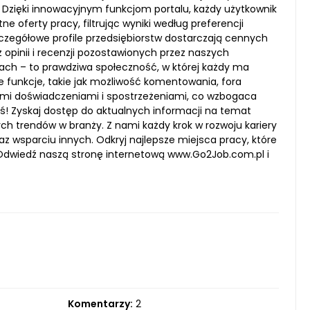
Dzięki innowacyjnym funkcjom portalu, każdy użytkownik
e oferty pracy, filtrując wyniki według preferencji
czegółowe profile przedsiębiorstw dostarczają cennych
 opinii i recenzji pozostawionych przez naszych
ach – to prawdziwa społeczność, w której każdy ma
 funkcje, takie jak możliwość komentowania, fora
imi doświadczeniami i spostrzeżeniami, co wzbogaca
iś! Zyskaj dostęp do aktualnych informacji na temat
h trendów w branży. Z nami każdy krok w rozwoju kariery
wsparciu innych. Odkryj najlepsze miejsca pracy, które
. Odwiedź naszą stronę internetową www.Go2Job.com.pl i
Komentarzy:
2