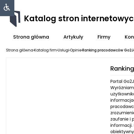
Katalog stron internetowy
Strona główna
Artykuły
Firmy
Kon
Strona główna
›
Katalog firm
›
Usługi
›
Opinie
›
Ranking pracodawców Go2J
Rankin
Portal Go2
Wyróżniamy 
użytkownik
informacja
pracodawcy
zrozumieni
zaufanie i 
informacji
obiektywny