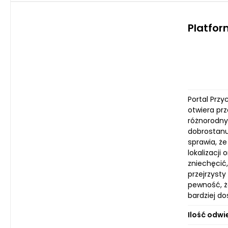
Platfo
Portal Prz
otwiera pr
różnorodny
dobrostanu
sprawia, że
lokalizacji
zniechęcić
przejrzyst
pewność, ż
bardziej do
Ilość odwi