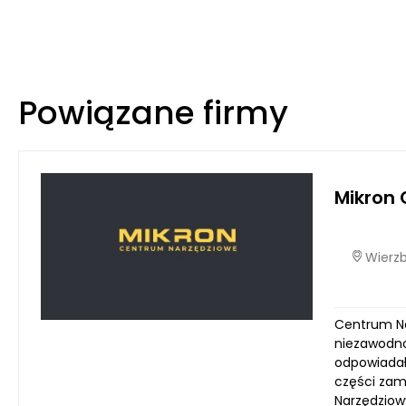
Powiązane firmy
Mikron
Wierzb
Centrum Nar
niezawodno
odpowiadał
części zam
Narzędziow