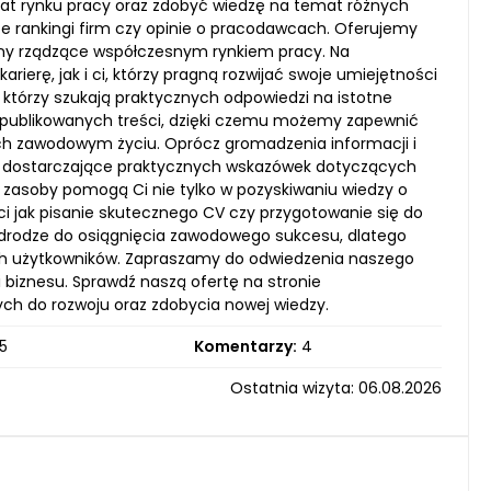
emat rynku pracy oraz zdobyć wiedzę na temat różnych
ce rankingi firm czy opinie o pracodawcach. Oferujemy
my rządzące współczesnym rynkiem pracy. Na
ierę, jak i ci, którzy pragną rozwijać swoje umiejętności
 którzy szukają praktycznych odpowiedzi na istotne
ość publikowanych treści, dzięki czemu możemy zapewnić
ich zawodowym życiu. Oprócz gromadzenia informacji i
nku, dostarczające praktycznych wskazówek dotyczących
ze zasoby pomogą Ci nie tylko w pozyskiwaniu wiedzy o
i jak pisanie skutecznego CV czy przygotowanie się do
rodze do osiągnięcia zawodowego sukcesu, dlatego
ych użytkowników. Zapraszamy do odwiedzenia naszego
i biznesu. Sprawdź naszą ofertę na stronie
ch do rozwoju oraz zdobycia nowej wiedzy.
5
Komentarzy:
4
Ostatnia wizyta: 06.08.2026