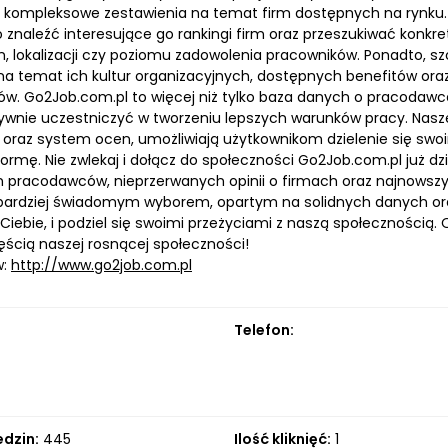
 kompleksowe zestawienia na temat firm dostępnych na rynku. 
znaleźć interesujące go rankingi firm oraz przeszukiwać konkretn
, lokalizacji czy poziomu zadowolenia pracowników. Ponadto, sz
na temat ich kultur organizacyjnych, dostępnych benefitów oraz
ów. Go2Job.com.pl to więcej niż tylko baza danych o pracodawc
ywnie uczestniczyć w tworzeniu lepszych warunków pracy. Nasze
 oraz system ocen, umożliwiają użytkownikom dzielenie się swo
ormę. Nie zwlekaj i dołącz do społeczności Go2Job.com.pl już dz
h pracodawców, nieprzerwanych opinii o firmach oraz najnowszyc
ardziej świadomym wyborem, opartym na solidnych danych oraz 
 Ciebie, i podziel się swoimi przeżyciami z naszą społecznością
ęścią naszej rosnącej społeczności!
w:
http://www.go2job.com.pl
Telefon:
edzin:
445
Ilość kliknięć:
1