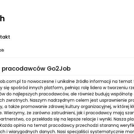
ch
takt
ob
g pracodawców Go2Job
Job.com.pl to nowoczesne i unikalne źródło informacji na temat
się spośród innych platform, pełniąc rolę lidera w tworzeniu rze
ów do najlepszych pracodawców, ale również budują wspólnotę
ch zwrotnych. Naszym nadrzędnym celem jest usprawnienie pr
, a także promowanie zdrowej kultury organizacyjnej, w której 
e. Wierzymy, że zarówno zatrudnieni, jak i pracodawcy mają sza
partnerstwo, co przekłada się na lepsze relacje i wyniki. Nasza p
. Każda opinia na temat pracodawcy przechodzi staranną weryf
ch i wiarygodnych danych. Nasi specjaliści systematycznie moni