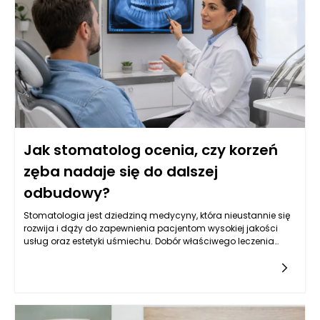
taka decyzja jest zasadne, a także jak skutecznie
przeprowadzić kolejne etapy terapii protetycznej, aby pacjent
mógł cieszyć się zdrowym uśmiechem.
Jak stomatolog ocenia, czy korzeń
zęba nadaje się do dalszej
odbudowy?
Stomatologia jest dziedziną medycyny, która nieustannie się
rozwija i dąży do zapewnienia pacjentom wysokiej jakości
usług oraz estetyki uśmiechu. Dobór właściwego leczenia
stomatologicznego, szczególnie w kontekście odbudowy
korzeni zęba, może wymagać zaawansowanej diagnostyki
oraz analizy sytuacji klinicznej. Stomatolog Rzeszów,
zwłaszcza w renomowanym gabinecie Kołodziejczykowie,
dysponuje narzędziami oraz wiedzą, aby dokładnie ocenić,
czy korzeń zęba nadaje się do dalszej odbudowy. Dzięki