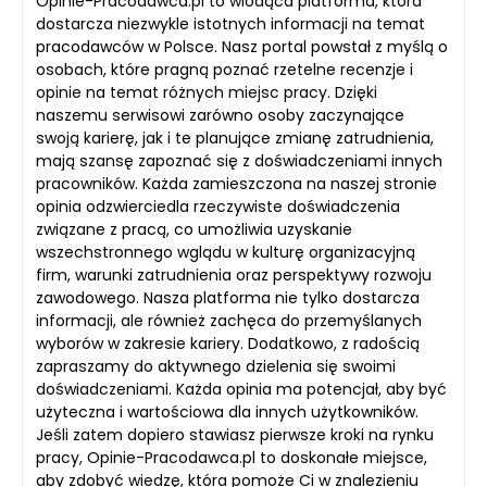
Opinie-Pracodawca.pl to wiodąca platforma, która
dostarcza niezwykle istotnych informacji na temat
pracodawców w Polsce. Nasz portal powstał z myślą o
osobach, które pragną poznać rzetelne recenzje i
opinie na temat różnych miejsc pracy. Dzięki
naszemu serwisowi zarówno osoby zaczynające
swoją karierę, jak i te planujące zmianę zatrudnienia,
mają szansę zapoznać się z doświadczeniami innych
pracowników. Każda zamieszczona na naszej stronie
opinia odzwierciedla rzeczywiste doświadczenia
związane z pracą, co umożliwia uzyskanie
wszechstronnego wglądu w kulturę organizacyjną
firm, warunki zatrudnienia oraz perspektywy rozwoju
zawodowego. Nasza platforma nie tylko dostarcza
informacji, ale również zachęca do przemyślanych
wyborów w zakresie kariery. Dodatkowo, z radością
zapraszamy do aktywnego dzielenia się swoimi
doświadczeniami. Każda opinia ma potencjał, aby być
użyteczna i wartościowa dla innych użytkowników.
Jeśli zatem dopiero stawiasz pierwsze kroki na rynku
pracy, Opinie-Pracodawca.pl to doskonałe miejsce,
aby zdobyć wiedzę, która pomoże Ci w znalezieniu