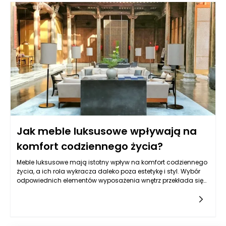
różnorodne potrzeby użytkowników, producenci oferują szeroki
wachlarz modeli o różnych wysokościach, co pozwala na
znalezienie idealnego rozwiązania. Kluczowym czynnikiem
jest również sposób, w jaki osoby korzystające z łóżka
spędzają czas w nim, na przykład czy jest to tylko miejsce do
snu, czy również do odpoczynku, czytania, czy oglądania
telewizji.
Jak meble luksusowe wpływają na
komfort codziennego życia?
Meble luksusowe mają istotny wpływ na komfort codziennego
życia, a ich rola wykracza daleko poza estetykę i styl. Wybór
odpowiednich elementów wyposażenia wnętrz przekłada się
na jakość życia w wielu aspektach. Luksusowe meble,
charakteryzujące się precyzyjnym rzemiosłem, wysokiej
jakości materiałami oraz nowoczesnym designem, tworzą
przestrzeń, która sprzyja nie tylko relaksowi, ale też
produktywności. Wyjątkowe połączenie funkcjonalności z