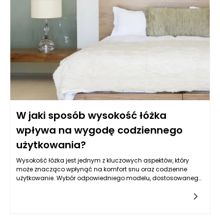
nowoczesnym technologiom, takim jak zdjęcia rentgenowskie
czy tomografia komputerowa, można mieć pewność, że
podejmowane decyzje są zawsze oparte na rzetelnych
danych.
W jaki sposób wysokość łóżka
wpływa na wygodę codziennego
użytkowania?
Wysokość łóżka jest jednym z kluczowych aspektów, który
może znacząco wpłynąć na komfort snu oraz codzienne
użytkowanie. Wybór odpowiedniego modelu, dostosowanego
do indywidualnych potrzeb i preferencji, może zaważyć na
jakość snu. Zbyt niskie łóżka mogą sprawiać trudności w
wstawaniu z niego, a zbyt wysokie mogą być problematyczne
dla osób o mniejszych wzrostach. W odpowiedzi na