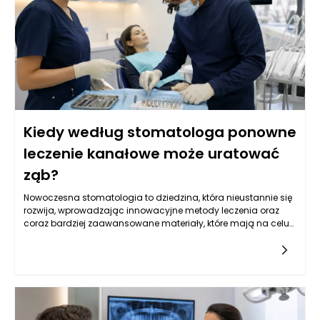
Kiedy według stomatologa ponowne
leczenie kanałowe może uratować
ząb?
Nowoczesna stomatologia to dziedzina, która nieustannie się
rozwija, wprowadzając innowacyjne metody leczenia oraz
coraz bardziej zaawansowane materiały, które mają na celu
poprawę jakości życia pacjentów. W szczególności leczenie
kanałowe, często będące ostatnią deską ratunku dla zębów
wymagających szczególnej uwagi, wymaga dokładnej
analizy klinicznej oraz precyzyjnego zaplanowania dalszego
postępowania. W wielu przypadkach ponowne leczenie
kanałowe może uratować ząb, ale nie każdy przypadek jest
jednoznaczny. Stomatolog w Rzeszowie potrafi ocenić, kiedy