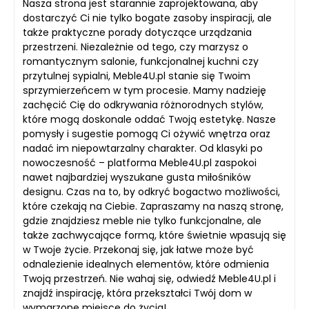
Nasza strona jest starannie zaprojektowana, aby
dostarczyć Ci nie tylko bogate zasoby inspiracji, ale
także praktyczne porady dotyczące urządzania
przestrzeni. Niezależnie od tego, czy marzysz o
romantycznym salonie, funkcjonalnej kuchni czy
przytulnej sypialni, Meble4U.pl stanie się Twoim
sprzymierzeńcem w tym procesie. Mamy nadzieję
zachęcić Cię do odkrywania różnorodnych stylów,
które mogą doskonale oddać Twoją estetykę. Nasze
pomysły i sugestie pomogą Ci ożywić wnętrza oraz
nadać im niepowtarzalny charakter. Od klasyki po
nowoczesność – platforma Meble4U.pl zaspokoi
nawet najbardziej wyszukane gusta miłośników
designu. Czas na to, by odkryć bogactwo możliwości,
które czekają na Ciebie. Zapraszamy na naszą stronę,
gdzie znajdziesz meble nie tylko funkcjonalne, ale
także zachwycające formą, które świetnie wpasują się
w Twoje życie. Przekonaj się, jak łatwe może być
odnalezienie idealnych elementów, które odmienia
Twoją przestrzeń. Nie wahaj się, odwiedź Meble4U.pl i
znajdź inspirację, która przekształci Twój dom w
wymarzone miejsce do życia!