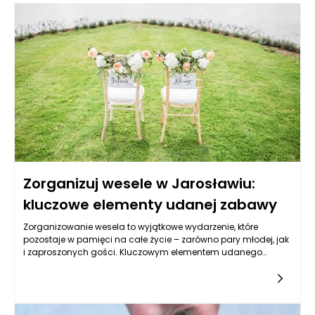
Zorganizuj wesele w Jarosławiu:
kluczowe elementy udanej zabawy
Zorganizowanie wesela to wyjątkowe wydarzenie, które
pozostaje w pamięci na całe życie – zarówno pary młodej, jak
i zaproszonych gości. Kluczowym elementem udanego
przyjęcia jest przede wszystkim wybór odpowiedniej lokalizacji.
Wesela Jarosław stają się coraz bardziej popularne dzięki
urokowi tego miasta, które łączy historię, malownicze
krajobrazy oraz gościnność lokalnej społeczności. W