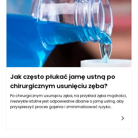
okolicznościach będą one najbardziej skuteczne.
Jak często płukać jamę ustną po
chirurgicznym usunięciu zęba?
Po chirurgicznym usunięciu zęba, na przykład zęba mądrości,
niezwykle istotne jest odpowiednie dbanie o jamę ustną, aby
przyspieszyć proces gojenia i zminimalizować ryzyko
powikłań. Płukanie jamy ustnej odgrywa kluczową rolę w tym
procesie, jednak zaleca się, aby nie robić tego zbyt intensywnie
lub zbyt często. W pierwszych dniach po zabiegu należy być
ostrożnym, ponieważ nadmiar płukania może prowadzić do
luzowania skrzepu krwi, który jest niezbędny dla prawidłowego