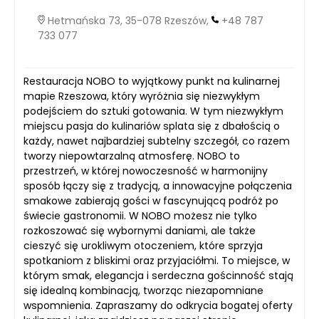
Hetmańska 73, 35-078 Rzeszów,
+48 787
733 077
Restauracja NOBO to wyjątkowy punkt na kulinarnej
mapie Rzeszowa, który wyróżnia się niezwykłym
podejściem do sztuki gotowania. W tym niezwykłym
miejscu pasja do kulinariów splata się z dbałością o
każdy, nawet najbardziej subtelny szczegół, co razem
tworzy niepowtarzalną atmosferę. NOBO to
przestrzeń, w której nowoczesność w harmonijny
sposób łączy się z tradycją, a innowacyjne połączenia
smakowe zabierają gości w fascynującą podróż po
świecie gastronomii. W NOBO możesz nie tylko
rozkoszować się wybornymi daniami, ale także
cieszyć się urokliwym otoczeniem, które sprzyja
spotkaniom z bliskimi oraz przyjaciółmi. To miejsce, w
którym smak, elegancja i serdeczna gościnność stają
się idealną kombinacją, tworząc niezapomniane
wspomnienia. Zapraszamy do odkrycia bogatej oferty