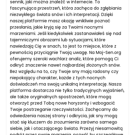
sennik, jaki można znaleźć w internecie. To
fascynująca przestrzeń, która zachęca do zgłębiania
niezwykłego świata snów i ich interpretacji. Dzięki
naszej platformie masz okazję wnikliwie poznać
przesłania, jakie kryją się za Twoimi nocnymi
marzeniami. Jeśli kiedykolwiek zastanawiałeś się nad
tajemniczymi obrazami lub sytuacjami, które
nawiedzają Cię w snach, to jest to miejsce, które z
pewnością przyciągnie Twoją uwagę. Na Moj-Sen.org
oferujemy szeroki wachlarz analiz, które pomogą Ci
odkryć znaczenie nawet najbardziej złożonych snów.
Bez względu na to, czy Twoje sny mają radosny czy
niepokojący charakter, każde z tych nocnych
doświadczeń ma swoją unikalną interpretację. Nasza
platforma dostarcza nie tylko tradycyjnych wyjaśnień,
ale także oryginalnych spostrzeżeń, które mogą
otworzyć przed Tobą nowe horyzonty i wzbogacić
Twoje postrzeganie rzeczywistości. Zachęcamy do
odwiedzenia naszej strony i odkrycia, jak sny mogą
stać się kluczem do zrozumienia zarówno samego
siebie, jak i otaczającego świata. Przeżyj niesamowitą
podróż przez swoje marzenia, pozwól, by szczegółowe