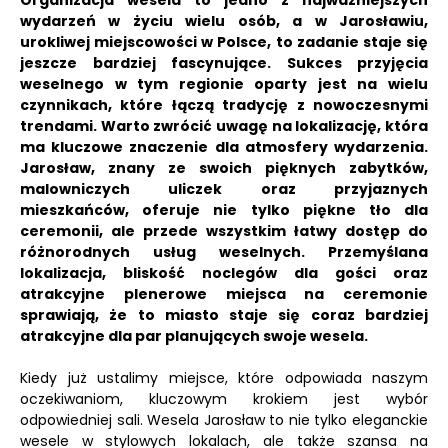
Organizacja wesela to jedno z najważniejszych
wydarzeń w życiu wielu osób, a w Jarosławiu,
urokliwej miejscowości w Polsce, to zadanie staje się
jeszcze bardziej fascynujące. Sukces przyjęcia
weselnego w tym regionie oparty jest na wielu
czynnikach, które łączą tradycję z nowoczesnymi
trendami. Warto zwrócić uwagę na lokalizację, która
ma kluczowe znaczenie dla atmosfery wydarzenia.
Jarosław, znany ze swoich pięknych zabytków,
malowniczych uliczek oraz przyjaznych
mieszkańców, oferuje nie tylko piękne tło dla
ceremonii, ale przede wszystkim łatwy dostęp do
różnorodnych usług weselnych. Przemyślana
lokalizacja, bliskość noclegów dla gości oraz
atrakcyjne plenerowe miejsca na ceremonie
sprawiają, że to miasto staje się coraz bardziej
atrakcyjne dla par planujących swoje wesela.
Kiedy już ustalimy miejsce, które odpowiada naszym
oczekiwaniom, kluczowym krokiem jest wybór
odpowiedniej sali. Wesela Jarosław to nie tylko eleganckie
wesele w stylowych lokalach, ale także szansa na