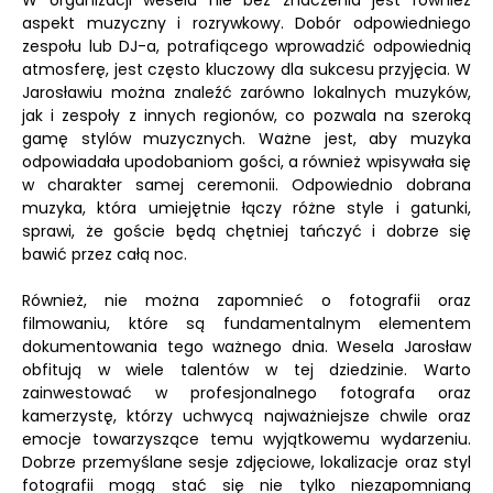
W organizacji wesela nie bez znaczenia jest również
aspekt muzyczny i rozrywkowy. Dobór odpowiedniego
zespołu lub DJ-a, potrafiącego wprowadzić odpowiednią
atmosferę, jest często kluczowy dla sukcesu przyjęcia. W
Jarosławiu można znaleźć zarówno lokalnych muzyków,
jak i zespoły z innych regionów, co pozwala na szeroką
gamę stylów muzycznych. Ważne jest, aby muzyka
odpowiadała upodobaniom gości, a również wpisywała się
w charakter samej ceremonii. Odpowiednio dobrana
muzyka, która umiejętnie łączy różne style i gatunki,
sprawi, że goście będą chętniej tańczyć i dobrze się
bawić przez całą noc.
Również, nie można zapomnieć o fotografii oraz
filmowaniu, które są fundamentalnym elementem
dokumentowania tego ważnego dnia. Wesela Jarosław
obfitują w wiele talentów w tej dziedzinie. Warto
zainwestować w profesjonalnego fotografa oraz
kamerzystę, którzy uchwycą najważniejsze chwile oraz
emocje towarzyszące temu wyjątkowemu wydarzeniu.
Dobrze przemyślane sesje zdjęciowe, lokalizacje oraz styl
fotografii mogą stać się nie tylko niezapomnianą