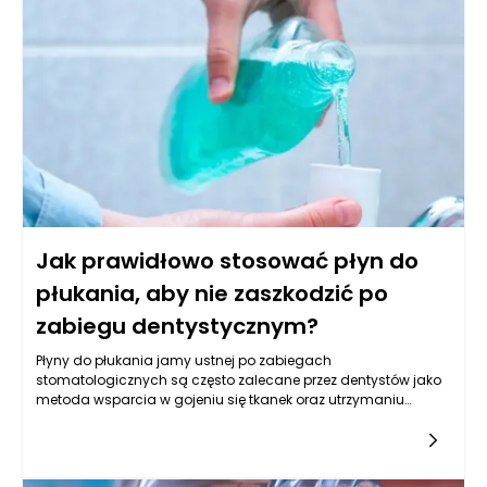
Jarosławiu znajduje się wiele pięknych sal weselnych –
zarówno nowoczesnych, jak i tych z klimatem dawnej
architektury – co pozwala każdej parze znaleźć coś
dopasowanego do swojego stylu. Profesjonalna obsługa,
elastyczne podejście do potrzeb klientów oraz możliwość
indywidualnej aranżacji wnętrz sprawiają, że wesela w
Jarosławiu nabierają niepowtarzalnego charakteru i klasy.
Warto też podkreślić, że wiele obiektów oferuje kompleksową
organizację wesela – od noclegów, przez dekoracje, aż po
catering – co zdecydowanie ułatwia logistykę i sprawia, że ten
dzień przebiega bez zbędnego stresu.
Jak prawidłowo stosować płyn do
płukania, aby nie zaszkodzić po
zabiegu dentystycznym?
Płyny do płukania jamy ustnej po zabiegach
stomatologicznych są często zalecane przez dentystów jako
metoda wsparcia w gojeniu się tkanek oraz utrzymaniu
dobrego zdrowia jamy ustnej. Jednak ich niewłaściwe
stosowanie może prowadzić do różnych powikłań, takich jak
podrażnienia, a nawet infekcje. Kluczowe jest więc zrozumienie,
jak prawidłowo używać tych preparatów i w jakich