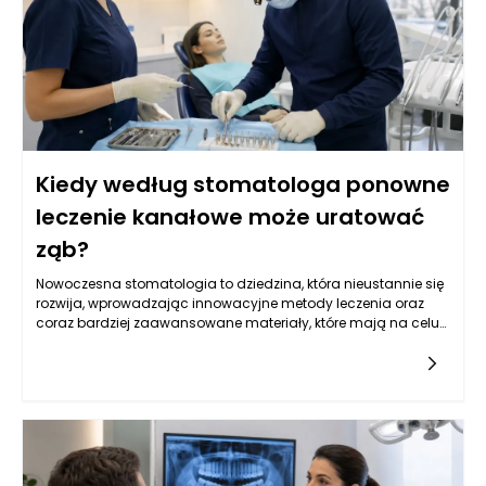
Kiedy według stomatologa ponowne
leczenie kanałowe może uratować
ząb?
Nowoczesna stomatologia to dziedzina, która nieustannie się
rozwija, wprowadzając innowacyjne metody leczenia oraz
coraz bardziej zaawansowane materiały, które mają na celu
poprawę jakości życia pacjentów. W szczególności leczenie
kanałowe, często będące ostatnią deską ratunku dla zębów
wymagających szczególnej uwagi, wymaga dokładnej
analizy klinicznej oraz precyzyjnego zaplanowania dalszego
postępowania. W wielu przypadkach ponowne leczenie
kanałowe może uratować ząb, ale nie każdy przypadek jest
jednoznaczny. Stomatolog w Rzeszowie potrafi ocenić, kiedy
taka decyzja jest zasadne, a także jak skutecznie