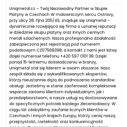
Uniqmetal.cz – Twój Niezawodny Partner w Skupie
Platyny w Czechach W malowniczym sercu Ostravy,
przy ulicy 28. října 205/45, znajduje się Uniqmetal –
dynamicznie rozwijająca się firma o uznanej reputacji
w dziedzinie skupu platyny oraz innych cennych
metali szlachetnych. Nasza profesjonalna działalność
zabezpieczona jest rejestracją pod numerem
podatkowym CZ07568398, a kontakt z nami jest łatwy
dzięki numerowi telefonu +420 597 0101 38. Dzięki
ponad 15-letniemu doświadczeniu w branży,
Uniqmetal stał się liderem w swoim obszarze. Nasz
zespół składa się z wykwalifikowanych ekspertów,
którzy nieustannie dążą do podnoszenia standardów
obsługi. Jesteśmy w stanie zaoferować kompleksowe
wsparcie zarówno klientom indywidualnym, jak i
przedsiębiorstwom, a nasze usługi są dostosowywane
do specyficznych potrzeb każdego zleceniodawcy. W
ciągu lat zdobyliśmy zaufanie licznych klientów w
Czechach i innych krajach Europy, którzy cenią naszą
przejrzystość, rzetelność oraz konkurencyjność