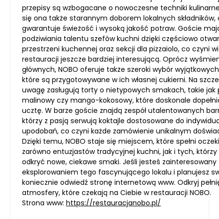
przepisy są wzbogacane o nowoczesne techniki kulinarne
się ona także starannym doborem lokalnych składników,
gwarantuje świeżość i wysoką jakość potraw. Goście ma
podziwiania talentu szefów kuchni dzięki częściowo otwar
przestrzeni kuchennej oraz sekcji dla pizzaiolo, co czyni w
restauracji jeszcze bardziej interesującą. Oprócz wyśmie
głównych, NOBO oferuje także szeroki wybór wyjątkowych
które są przygotowywane w ich własnej cukierni. Na szcz
uwagę zasługują torty o nietypowych smakach, takie jak
malinowy czy mango-kokosowy, które doskonale dopełni
ucztę. W barze goście znajdą zespół utalentowanych ba
którzy z pasją serwują koktajle dostosowane do indywidu
upodobań, co czyni każde zamówienie unikalnym doświa
Dzięki temu, NOBO staje się miejscem, które spełni oczek
zarówno entuzjastów tradycyjnej kuchni, jak i tych, którz
odkryć nowe, ciekawe smaki. Jeśli jesteś zainteresowany
eksplorowaniem tego fascynującego lokalu i planujesz sw
koniecznie odwiedź stronę internetową www. Odkryj pełn
atmosfery, które czekają na Ciebie w restauracji NOBO.
Strona www:
https://restauracjanobo.pl/