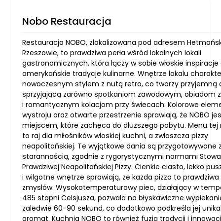
Nobo Restauracja
Restauracja NOBO, zlokalizowana pod adresem Hetmańs
Rzeszowie, to prawdziwa perła wśród lokalnych lokali
gastronomicznych, która łączy w sobie włoskie inspiracje
amerykańskie tradycje kulinarne. Wnętrze lokalu charakte
nowoczesnym stylem z nutą retro, co tworzy przyjemną
sprzyjającą zarówno spotkaniom zawodowym, obiadom z r
i romantycznym kolacjom przy świecach. Kolorowe elem
wystroju oraz otwarte przestrzenie sprawiają, że NOBO jes
miejscem, które zachęca do dłuższego pobytu. Menu tej r
to raj dla miłośników włoskiej kuchni, a zwłaszcza pizzy
neapolitańskiej. Te wyjątkowe dania są przygotowywane 
starannością, zgodnie z rygorystycznymi normami Stowa
Prawdziwej Neapolitańskiej Pizzy. Cienkie ciasto, lekko pus
i wilgotne wnętrze sprawiają, że każda pizza to prawdziwa
zmysłów. Wysokotemperaturowy piec, działający w temp
485 stopni Celsjusza, pozwala na błyskawiczne wypiekani
zaledwie 60-90 sekund, co dodatkowo podkreśla jej unika
aromat. Kuchnia NOBO to również fuzja tradycji i innowacji