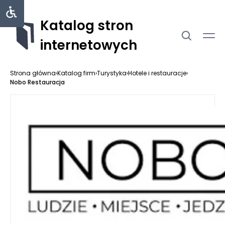
Katalog stron
internetowych
Strona główna
›
Katalog firm
›
Turystyka
›
Hotele i restauracje
›
Nobo Restauracja