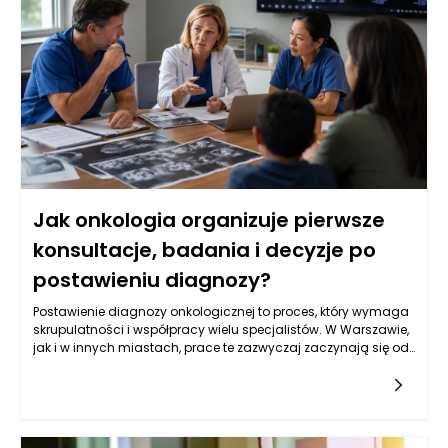
nowoczesnym technologiom, takim jak zdjęcia rentgenowskie
czy tomografia komputerowa, można mieć pewność, że
podejmowane decyzje są zawsze oparte na rzetelnych
danych.
Jak onkologia organizuje pierwsze
konsultacje, badania i decyzje po
postawieniu diagnozy?
Postawienie diagnozy onkologicznej to proces, który wymaga
skrupulatności i współpracy wielu specjalistów. W Warszawie,
jak i w innych miastach, prace te zazwyczaj zaczynają się od
zidentyfikowania niepokojących objawów, które mogą
sugerować obecność nowotworu. Pacjenci często zgłaszają
się do lekarzy pierwszego kontaktu, którzy przeprowadzają
wstępną ocenę i, w razie potrzeby, kierują na dalsze badania
do specjalistów, takich jak onkolodzy czy radiolodzy. To w tym