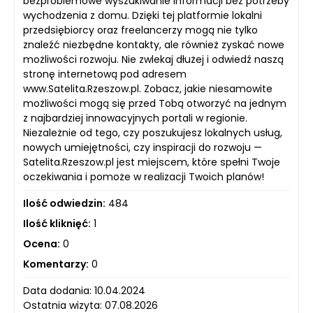
bezproblemowe wyszukiwanie informacji bez potrzeby
wychodzenia z domu. Dzięki tej platformie lokalni
przedsiębiorcy oraz freelancerzy mogą nie tylko
znaleźć niezbędne kontakty, ale również zyskać nowe
możliwości rozwoju. Nie zwlekaj dłużej i odwiedź naszą
stronę internetową pod adresem
www.Satelita.Rzeszow.pl. Zobacz, jakie niesamowite
możliwości mogą się przed Tobą otworzyć na jednym
z najbardziej innowacyjnych portali w regionie.
Niezależnie od tego, czy poszukujesz lokalnych usług,
nowych umiejętności, czy inspiracji do rozwoju —
Satelita.Rzeszow.pl jest miejscem, które spełni Twoje
oczekiwania i pomoże w realizacji Twoich planów!
Ilość odwiedzin:
484
Ilość kliknięć:
1
Ocena:
0
Komentarzy:
0
Data dodania: 10.04.2024
Ostatnia wizyta: 07.08.2026