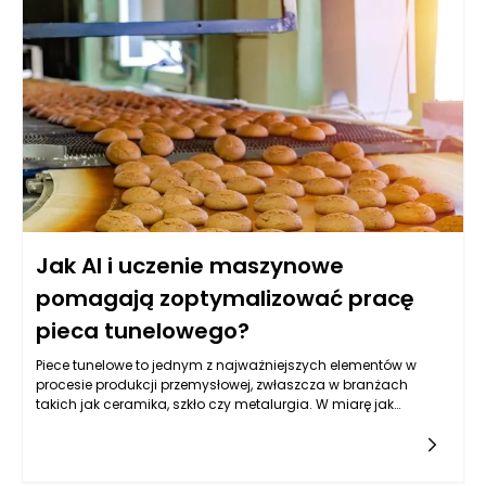
kluczowym momencie ważna jest nie tylko sama
diagnostyka, ale także umiejętność komunikacji między
pacjentem a personelem medycznym. Rola psychologów,
którzy mogą wspierać pacjentów w stresującej sytuacji,
również staje się istotna. Proces diagnostyczny często
obejmuje różne techniki obrazowania, jak tomografia
komputerowa czy rezonans magnetyczny, a także badania
laboratoryjne, na przykład poziom markerów nowotworowych
we krwi.
Jak AI i uczenie maszynowe
pomagają zoptymalizować pracę
pieca tunelowego?
Piece tunelowe to jednym z najważniejszych elementów w
procesie produkcji przemysłowej, zwłaszcza w branżach
takich jak ceramika, szkło czy metalurgia. W miarę jak
przemysł staje się coraz bardziej złożony, a wymagania
jakościowe wzrastają, konieczne staje się wdrażanie
nowoczesnych technologii, aby zwiększyć efektywność i
jakość produkcji. Artificial Intelligence (AI) oraz uczenie