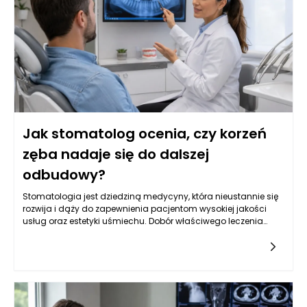
przeprowadzić kolejne etapy terapii protetycznej, aby pacjent
mógł cieszyć się zdrowym uśmiechem.
Jak stomatolog ocenia, czy korzeń
zęba nadaje się do dalszej
odbudowy?
Stomatologia jest dziedziną medycyny, która nieustannie się
rozwija i dąży do zapewnienia pacjentom wysokiej jakości
usług oraz estetyki uśmiechu. Dobór właściwego leczenia
stomatologicznego, szczególnie w kontekście odbudowy
korzeni zęba, może wymagać zaawansowanej diagnostyki
oraz analizy sytuacji klinicznej. Stomatolog Rzeszów,
zwłaszcza w renomowanym gabinecie Kołodziejczykowie,
dysponuje narzędziami oraz wiedzą, aby dokładnie ocenić,
czy korzeń zęba nadaje się do dalszej odbudowy. Dzięki