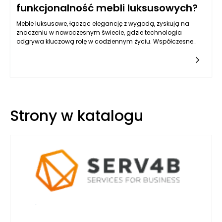
funkcjonalność mebli luksusowych?
Meble luksusowe, łącząc elegancję z wygodą, zyskują na
znaczeniu w nowoczesnym świecie, gdzie technologia
odgrywa kluczową rolę w codziennym życiu. Współczesne
podejście do projektowania mebli uwzględnia nie tylko
estetykę, ale także innowacyjne rozwiązania, które wpływają
na funkcjonalność. Wykorzystanie nowoczesnych technologii
w produkcji mebli luksusowych sprawia, że stają się one nie
tylko dziełami sztuki, ale również zaawansowanymi
przestrzeniami do życia, dostosowanymi do potrzeb
użytkowników. Zastosowanie technologii pozwala na
Strony w katalogu
synchronizację funkcji, które dotychczas były od siebie
oddzielone, co wpływa na komfort codziennego użytkowania.