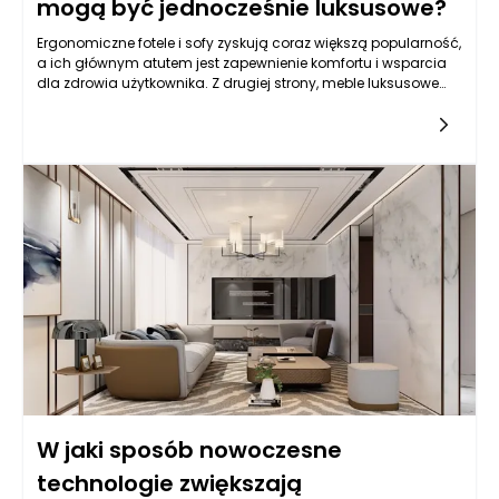
mogą być jednocześnie luksusowe?
Ergonomiczne fotele i sofy zyskują coraz większą popularność,
a ich głównym atutem jest zapewnienie komfortu i wsparcia
dla zdrowia użytkownika. Z drugiej strony, meble luksusowe
odzwierciedlają elegancję, styl oraz najwyższej jakości
materiały. Od wieków luksus i komfort były ze sobą powiązane,
jednak w ostatnich latach nastąpiła ewolucja myślenia o
tym, co stanowi luksusowe umeblowanie. Współczesne trendy
pokazują, że ergonomiczne meble mogą być jednocześnie
eleganckie i pożądane, łącząc zaawansowaną technologię z
estetyką.
W jaki sposób nowoczesne
technologie zwiększają