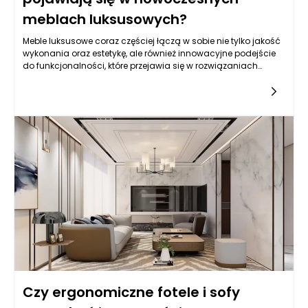
meblach luksusowych?
Meble luksusowe coraz częściej łączą w sobie nie tylko jakość
wykonania oraz estetykę, ale również innowacyjne podejście
do funkcjonalności, które przejawia się w rozwiązaniach
modułowych. Te nowoczesne koncepcje projektowe
pozwalają na większą elastyczność aranżacyjną, co
szczególnie przyciąga klientów poszukujących unikalnych i
spersonalizowanych rozwiązań. W dobie indywidualizacji i
dążenia do stworzenia wnętrz odzwierciedlających osobiste
preferencje, meble luksusowe zyskują na popularności dzięki
modułowości, która daje możliwość dostosowania ich do
różnorodnych przestrzeni.
Czy ergonomiczne fotele i sofy