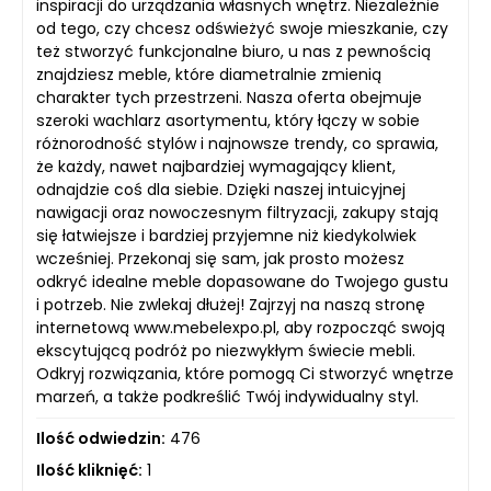
inspiracji do urządzania własnych wnętrz. Niezależnie
od tego, czy chcesz odświeżyć swoje mieszkanie, czy
też stworzyć funkcjonalne biuro, u nas z pewnością
znajdziesz meble, które diametralnie zmienią
charakter tych przestrzeni. Nasza oferta obejmuje
szeroki wachlarz asortymentu, który łączy w sobie
różnorodność stylów i najnowsze trendy, co sprawia,
że każdy, nawet najbardziej wymagający klient,
odnajdzie coś dla siebie. Dzięki naszej intuicyjnej
nawigacji oraz nowoczesnym filtryzacji, zakupy stają
się łatwiejsze i bardziej przyjemne niż kiedykolwiek
wcześniej. Przekonaj się sam, jak prosto możesz
odkryć idealne meble dopasowane do Twojego gustu
i potrzeb. Nie zwlekaj dłużej! Zajrzyj na naszą stronę
internetową www.mebelexpo.pl, aby rozpocząć swoją
ekscytującą podróż po niezwykłym świecie mebli.
Odkryj rozwiązania, które pomogą Ci stworzyć wnętrze
marzeń, a także podkreślić Twój indywidualny styl.
Ilość odwiedzin:
476
Ilość kliknięć:
1