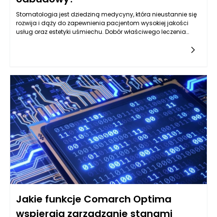
Stomatologia jest dziedziną medycyny, która nieustannie się
rozwija i dąży do zapewnienia pacjentom wysokiej jakości
usług oraz estetyki uśmiechu. Dobór właściwego leczenia
stomatologicznego, szczególnie w kontekście odbudowy
korzeni zęba, może wymagać zaawansowanej diagnostyki
oraz analizy sytuacji klinicznej. Stomatolog Rzeszów,
zwłaszcza w renomowanym gabinecie Kołodziejczykowie,
dysponuje narzędziami oraz wiedzą, aby dokładnie ocenić,
czy korzeń zęba nadaje się do dalszej odbudowy. Dzięki
nowoczesnym technologiom, takim jak zdjęcia rentgenowskie
czy tomografia komputerowa, można mieć pewność, że
podejmowane decyzje są zawsze oparte na rzetelnych
danych.
Jakie funkcje Comarch Optima
wspierają zarządzanie stanami