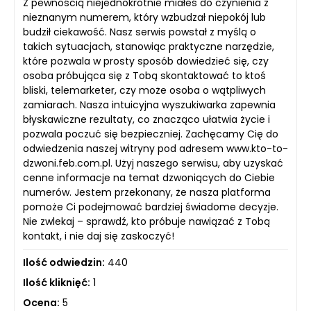
Z pewnością niejednokrotnie miałeś do czynienia z
nieznanym numerem, który wzbudzał niepokój lub
budził ciekawość. Nasz serwis powstał z myślą o
takich sytuacjach, stanowiąc praktyczne narzędzie,
które pozwala w prosty sposób dowiedzieć się, czy
osoba próbująca się z Tobą skontaktować to ktoś
bliski, telemarketer, czy może osoba o wątpliwych
zamiarach. Nasza intuicyjna wyszukiwarka zapewnia
błyskawiczne rezultaty, co znacząco ułatwia życie i
pozwala poczuć się bezpieczniej. Zachęcamy Cię do
odwiedzenia naszej witryny pod adresem www.kto-to-
dzwoni.feb.com.pl. Użyj naszego serwisu, aby uzyskać
cenne informacje na temat dzwoniących do Ciebie
numerów. Jestem przekonany, że nasza platforma
pomoże Ci podejmować bardziej świadome decyzje.
Nie zwlekaj – sprawdź, kto próbuje nawiązać z Tobą
kontakt, i nie daj się zaskoczyć!
Ilość odwiedzin:
440
Ilość kliknięć:
1
Ocena:
5