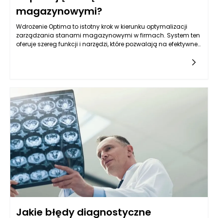
magazynowymi?
Wdrożenie Optima to istotny krok w kierunku optymalizacji
zarządzania stanami magazynowymi w firmach. System ten
oferuje szereg funkcji i narzędzi, które pozwalają na efektywne
monitorowanie, kontrolowanie i zarządzanie zapasami. Dzięki
tym funkcjom przedsiębiorstwa mogą znacząco poprawić
swoje procesy logistyczne, minimalizując ryzyko nadwyżek
towarów lub ich braków. Kluczowym elementem wdrożenia
Optima jest możliwość bieżącego śledzenia stanów
magazynowych, co ma ogromny wpływ na podejmowanie
szybkich i trafnych decyzji.
Jakie błędy diagnostyczne