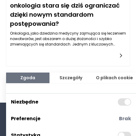
onkologia stara się dziś ograniczać
dzięki nowym standardom
postępowania?
Onkologia, jako dziedzina medycyny zajmująca się leczeniem
nowotworów, jest obszarem o dużej złożoności i szybko
zmieniających się standardach. Jednym z kluczowych
wyzwań, przed którymi staje onkologia, są błędy
diagnostyczne, które mogą prowadzić do nieodpowiedniego
leczenia, opóźnienia w terapii oraz pogorszenia rokowań dla
pacjentów. Aby ograniczyć te błędy, w ostatnich latach
wdrożono szereg nowych standardów postępowania
diagnostycznego, które mają na celu poprawienie precyzji
Zgoda
Szczegóły
O plikach cookie
oraz efektywności diagnostyki nowotworowej.
Niezbędne
Preferencje
Brak
O nas
Kontakt
Statystyka