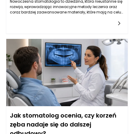
Nowoczesna stomatologia to dziedzina, która nieustannie się
rozwija, wprowadzając innowacyjne metody leczenia oraz
coraz bardziej zaawansowane materiały, które mają na celu
poprawę jakości życia pacjentów. W szczególności leczenie
kanałowe, często będące ostatnią deską ratunku dla zębów
wymagających szczególnej uwagi, wymaga dokładnej
analizy klinicznej oraz precyzyjnego zaplanowania dalszego
postępowania. W wielu przypadkach ponowne leczenie
kanałowe może uratować ząb, ale nie każdy przypadek jest
jednoznaczny. Stomatolog w Rzeszowie potrafi ocenić, kiedy
taka decyzja jest zasadne, a także jak skutecznie
przeprowadzić kolejne etapy terapii protetycznej, aby pacjent
mógł cieszyć się zdrowym uśmiechem.
Jak stomatolog ocenia, czy korzeń
zęba nadaje się do dalszej
odbudowy?