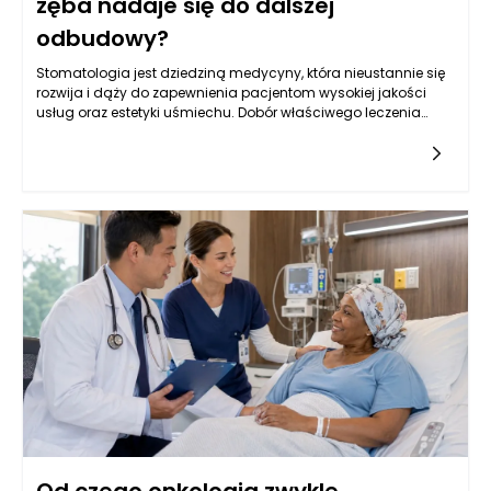
zęba nadaje się do dalszej
odbudowy?
Stomatologia jest dziedziną medycyny, która nieustannie się
rozwija i dąży do zapewnienia pacjentom wysokiej jakości
usług oraz estetyki uśmiechu. Dobór właściwego leczenia
stomatologicznego, szczególnie w kontekście odbudowy
korzeni zęba, może wymagać zaawansowanej diagnostyki
oraz analizy sytuacji klinicznej. Stomatolog Rzeszów,
zwłaszcza w renomowanym gabinecie Kołodziejczykowie,
dysponuje narzędziami oraz wiedzą, aby dokładnie ocenić,
czy korzeń zęba nadaje się do dalszej odbudowy. Dzięki
nowoczesnym technologiom, takim jak zdjęcia rentgenowskie
czy tomografia komputerowa, można mieć pewność, że
podejmowane decyzje są zawsze oparte na rzetelnych
danych.
Od czego onkologia zwykle