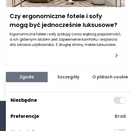
Czy ergonomiczne fotele i sofy
mogą być jednocześnie luksusowe?
Ergonomiczne fotele i sofy zyskują coraz większą popularność,
a ich głównym atutem jest zapewnienie komfortu i wsparcia
dla zdrowia użytkownika. Z drugiej strony, meble luksusowe
odzwierciedlają elegancję, styl oraz najwyższej jakości
materiały. Od wieków luksus i komfort były ze sobą powiązane,
jednak w ostatnich latach nastąpiła ewolucja myślenia o
tym, co stanowi luksusowe umeblowanie. Współczesne trendy
pokazują, że ergonomiczne meble mogą być jednocześnie
eleganckie i pożądane, łącząc zaawansowaną technologię z
Zgoda
Szczegóły
O plikach cookie
estetyką.
Niezbędne
Preferencje
Brak
O nas
Kontakt