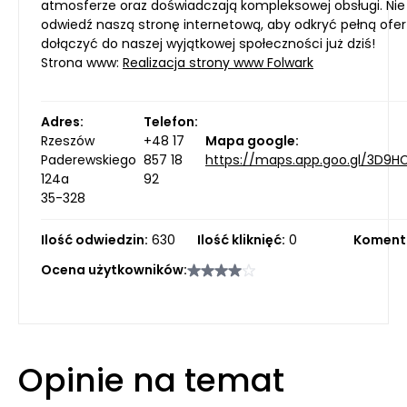
atmosferze oraz doświadczają kompleksowej obsługi. Nie 
odwiedź naszą stronę internetową, aby odkryć pełną ofer
dołączyć do naszej wyjątkowej społeczności już dziś!
Strona www:
Realizacja strony www Folwark
Adres:
Telefon:
Rzeszów
+48 17
Mapa google:
Paderewskiego
857 18
https://maps.app.goo.gl/3D9
124a
92
35-328
Ilość odwiedzin:
630
Ilość kliknięć:
0
Koment
Ocena użytkowników:
Opinie na temat