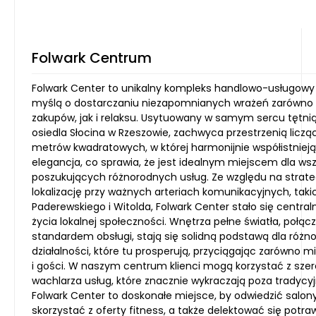
Folwark Centrum
Folwark Center to unikalny kompleks handlowo-usługowy
myślą o dostarczaniu niezapomnianych wrażeń zarówno
zakupów, jak i relaksu. Usytuowany w samym sercu tętn
osiedla Słocina w Rzeszowie, zachwyca przestrzenią liczą
metrów kwadratowych, w której harmonijnie współistnieją
elegancja, co sprawia, że jest idealnym miejscem dla ws
poszukujących różnorodnych usług. Ze względu na strat
lokalizację przy ważnych arteriach komunikacyjnych, takic
Paderewskiego i Witolda, Folwark Center stało się centr
życia lokalnej społeczności. Wnętrza pełne światła, połą
standardem obsługi, stają się solidną podstawą dla róż
działalności, które tu prosperują, przyciągając zarówno m
i gości. W naszym centrum klienci mogą korzystać z sze
wachlarza usług, które znacznie wykraczają poza tradycy
Folwark Center to doskonałe miejsce, by odwiedzić salony
skorzystać z oferty fitness, a także delektować się potr