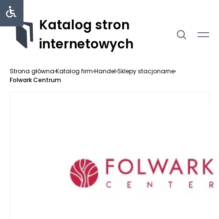
Katalog stron
internetowych
Strona główna
›
Katalog firm
›
Handel
›
Sklepy stacjonarne
›
Folwark Centrum