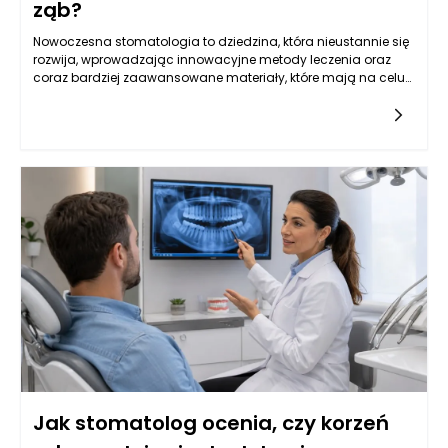
ząb?
Nowoczesna stomatologia to dziedzina, która nieustannie się
rozwija, wprowadzając innowacyjne metody leczenia oraz
coraz bardziej zaawansowane materiały, które mają na celu
poprawę jakości życia pacjentów. W szczególności leczenie
kanałowe, często będące ostatnią deską ratunku dla zębów
wymagających szczególnej uwagi, wymaga dokładnej
analizy klinicznej oraz precyzyjnego zaplanowania dalszego
postępowania. W wielu przypadkach ponowne leczenie
kanałowe może uratować ząb, ale nie każdy przypadek jest
jednoznaczny. Stomatolog w Rzeszowie potrafi ocenić, kiedy
taka decyzja jest zasadne, a także jak skutecznie
przeprowadzić kolejne etapy terapii protetycznej, aby pacjent
mógł cieszyć się zdrowym uśmiechem.
Jak stomatolog ocenia, czy korzeń