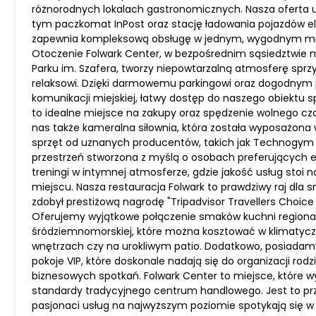
różnorodnych lokalach gastronomicznych. Nasza oferta 
tym paczkomat InPost oraz stację ładowania pojazdów el
zapewnia kompleksową obsługę w jednym, wygodnym mi
Otoczenie Folwark Center, w bezpośrednim sąsiedztwie
Parku im. Szafera, tworzy niepowtarzalną atmosferę sprz
relaksowi. Dzięki darmowemu parkingowi oraz dogodnym
komunikacji miejskiej, łatwy dostęp do naszego obiektu sp
to idealne miejsce na zakupy oraz spędzenie wolnego cz
nas także kameralna siłownia, która została wyposażon
sprzęt od uznanych producentów, takich jak Technogym i
przestrzeń stworzona z myślą o osobach preferujących 
treningi w intymnej atmosferze, gdzie jakość usług stoi 
miejscu. Nasza restauracja Folwark to prawdziwy raj dla 
zdobył prestiżową nagrodę "Tripadvisor Travellers Choice 
Oferujemy wyjątkowe połączenie smaków kuchni regional
śródziemnomorskiej, które można kosztować w klimatyc
wnętrzach czy na urokliwym patio. Dodatkowo, posiadam
pokoje VIP, które doskonale nadają się do organizacji rod
biznesowych spotkań. Folwark Center to miejsce, które 
standardy tradycyjnego centrum handlowego. Jest to prz
pasjonaci usług na najwyższym poziomie spotykają się w