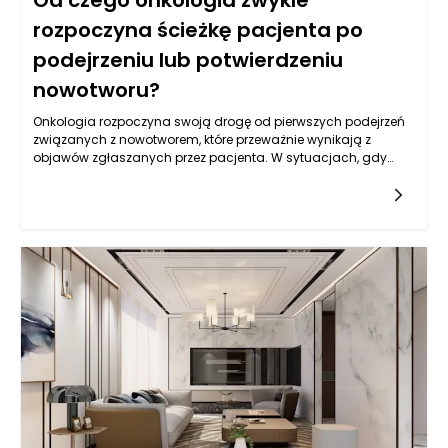
rozpoczyna ścieżkę pacjenta po
podejrzeniu lub potwierdzeniu
nowotworu?
Onkologia rozpoczyna swoją drogę od pierwszych podejrzeń
związanych z nowotworem, które przeważnie wynikają z
objawów zgłaszanych przez pacjenta. W sytuacjach, gdy
występują niepokojące symptomy, takie jak utrata wagi,
długotrwały kaszel, krwawienia czy nietypowe zmiany w
obrębie ciała, ważne jest, aby pacjent udał się na wizytę do
lekarza podstawowej opieki zdrowotnej. Lekarz ten
przeprowadza wstępną ocenę stanu pacjenta oraz kieruje go
na dalsze badania. W Warszawie dostępna jest szeroka
gama specjalistów onkologicznych, którzy w razie potrzeby
wykonują badania przesiewowe, takie jak mammografia czy
kolonoskopia, w celu identyfikacji nieprawidłowości. Warto
zauważyć, że wczesna diagnoza może znacząco wpłynąć na
dalszy proces leczenia, a zatem szybkie zareagowanie na
niepokojące objawy ma kluczowe znaczenie.