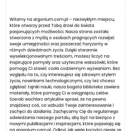
Witamy na argonium.com.pl – niezwykłym miejscu,
które otworzy przed Tobą drzwi do świata
pasjonujących możliwości. Nasza strona została
stworzona z myślą o osobach pragnących rozwijać
swoje umiejętności oraz poszerzać horyzonty w
różnych dziedzinach życia. Dzięki starannie
wyselekcjonowanym treściom, możesz liczyć na
inspirujące pomysły oraz użyteczne wskazówki, które
pomogą Ci stawić czoła codziennym wyzwaniom. Bez
względu na to, czy interesujesz się zdrowym stylem
życia, nowinkami technologicznymi, czy też chcesz
zgłębiać tajniki nauki, nasza bogata biblioteka zawiera
materiały, które pomogą Ci w osiągnięciu celów.
Szeroki wachlarz artykułów sprawi, że na pewno
znajdziesz coś, co wzbudzi Twoje zainteresowanie i
zachęci do działania. Zachęcamy Cię do regularnego
odwiedzania naszego portalu, aby być na bieżąco z
nowymi publikacjami i inspiracjami, które pojawiają się
na argonium.com.pl. Odkryj, jak wiele korzyści niesie ze