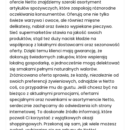
ofercie Netto znajdziemy szeroki asortyment
artykułów spożywczych, które zaspokoją różnorodne
oczekiwania konsumentów. Oferują one nie tylko
świeże warzywa i owoce, ale również mięsne
delikatesy, nabiał oraz świeżo wypiekane pieczywo.
Sieć supermarketów stawia na jakość swoich
produktów, stąd też duży nacisk kładzie na
współpracę z lokalnymi dostawcami oraz sezonowość
oferty. Dzięki temu klienci mają gwarancję, że
dokonują świadomych zakupów, które wspierają
lokalną gospodarkę, a jednocześnie mogą delektować
się smakami pełnymi naturalnych walorów.
Zróżnicowana oferta sprawia, że każdy, niezależnie od
swoich preferencji żywieniowych, odnajdzie w Netto
coś, co przypadnie mu do gustu. Jeśli chcesz być na
bieżąco z aktualnymi promocjami, ofertami
specjalnymi oraz nowinkami w asortymencie Netto,
serdecznie zachęcamy do odwiedzenia ich strony
internetowej. To doskonałe źródło informacji, które
pozwoli Ci korzystać z wyjątkowych okazji
shoppingowych. Przekonaj się sam, jak wiele możesz
zyskać, wybierając się na zakupy do Netto!