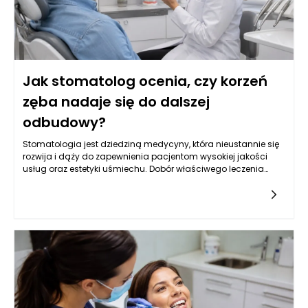
Jak stomatolog ocenia, czy korzeń
zęba nadaje się do dalszej
odbudowy?
Stomatologia jest dziedziną medycyny, która nieustannie się
rozwija i dąży do zapewnienia pacjentom wysokiej jakości
usług oraz estetyki uśmiechu. Dobór właściwego leczenia
stomatologicznego, szczególnie w kontekście odbudowy
korzeni zęba, może wymagać zaawansowanej diagnostyki
oraz analizy sytuacji klinicznej. Stomatolog Rzeszów,
zwłaszcza w renomowanym gabinecie Kołodziejczykowie,
dysponuje narzędziami oraz wiedzą, aby dokładnie ocenić,
czy korzeń zęba nadaje się do dalszej odbudowy. Dzięki
nowoczesnym technologiom, takim jak zdjęcia rentgenowskie
czy tomografia komputerowa, można mieć pewność, że
podejmowane decyzje są zawsze oparte na rzetelnych
danych.