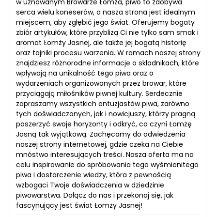
w uznawanym Browarze Łomża, piwo to zdobywa
serca wielu koneserów, a nasza strona jest idealnym
miejscem, aby zgłębić jego świat. Oferujemy bogaty
zbiór artykułów, które przybliżą Ci nie tylko sam smak i
aromat Łomży Jasnej, ale także jej bogatą historię
oraz tajniki procesu warzenia. W ramach naszej strony
znajdziesz różnorodne informacje o składnikach, które
wpływają na unikalność tego piwa oraz o
wydarzeniach organizowanych przez browar, które
przyciągają miłośników piwnej kultury. Serdecznie
zapraszamy wszystkich entuzjastów piwa, zarówno
tych doświadczonych, jak i nowicjuszy, którzy pragną
poszerzyć swoje horyzonty i odkryć, co czyni Łomżę
Jasną tak wyjątkową. Zachęcamy do odwiedzenia
naszej strony internetowej, gdzie czeka na Ciebie
mnóstwo interesujących treści. Nasza oferta ma na
celu inspirowanie do spróbowania tego wyśmienitego
piwa i dostarczenie wiedzy, która z pewnością
wzbogaci Twoje doświadczenia w dziedzinie
piwowarstwa. Dołącz do nas i przekonaj się, jak
fascynujący jest świat Łomży Jasnej!