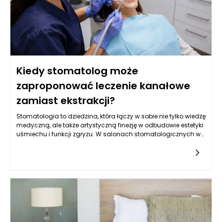
Kiedy stomatolog może
zaproponować leczenie kanałowe
zamiast ekstrakcji?
Stomatologia to dziedzina, która łączy w sobie nie tylko wiedzę
medyczną, ale także artystyczną finezję w odbudowie estetyki
uśmiechu i funkcji zgryzu. W salonach stomatologicznych w
Rzeszowie pacjenci mają dostęp do zaawansowanych
technologii i metod leczenia, które znacząco poprawiają
jakość życia. W sytuacjach, gdy ząb jest uszkodzony,
stomatolog może zaproponować różne opcje leczenia, w tym
leczenie kanałowe lub ekstrakcję. To, która z metod będzie
wybrana, zależy od wielu czynników, w tym stanu zdrowia
zęba, jego lokalizacji oraz oczekiwań pacjenta.