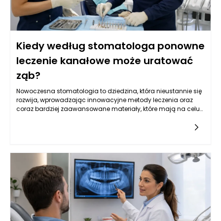
Kiedy według stomatologa ponowne
leczenie kanałowe może uratować
ząb?
Nowoczesna stomatologia to dziedzina, która nieustannie się
rozwija, wprowadzając innowacyjne metody leczenia oraz
coraz bardziej zaawansowane materiały, które mają na celu
poprawę jakości życia pacjentów. W szczególności leczenie
kanałowe, często będące ostatnią deską ratunku dla zębów
wymagających szczególnej uwagi, wymaga dokładnej
analizy klinicznej oraz precyzyjnego zaplanowania dalszego
postępowania. W wielu przypadkach ponowne leczenie
kanałowe może uratować ząb, ale nie każdy przypadek jest
jednoznaczny. Stomatolog w Rzeszowie potrafi ocenić, kiedy
taka decyzja jest zasadne, a także jak skutecznie
przeprowadzić kolejne etapy terapii protetycznej, aby pacjent
mógł cieszyć się zdrowym uśmiechem.