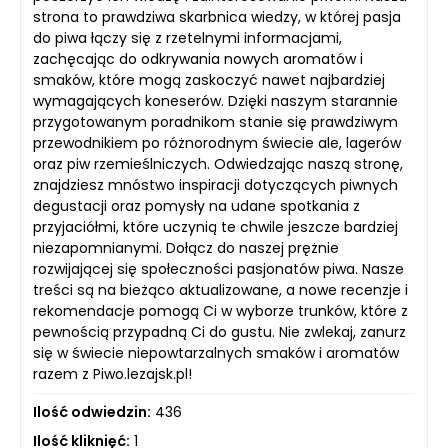
strona to prawdziwa skarbnica wiedzy, w której pasja
do piwa łączy się z rzetelnymi informacjami,
zachęcając do odkrywania nowych aromatów i
smaków, które mogą zaskoczyć nawet najbardziej
wymagających koneserów. Dzięki naszym starannie
przygotowanym poradnikom stanie się prawdziwym
przewodnikiem po różnorodnym świecie ale, lagerów
oraz piw rzemieślniczych. Odwiedzając naszą stronę,
znajdziesz mnóstwo inspiracji dotyczących piwnych
degustacji oraz pomysły na udane spotkania z
przyjaciółmi, które uczynią te chwile jeszcze bardziej
niezapomnianymi. Dołącz do naszej prężnie
rozwijającej się społeczności pasjonatów piwa. Nasze
treści są na bieżąco aktualizowane, a nowe recenzje i
rekomendacje pomogą Ci w wyborze trunków, które z
pewnością przypadną Ci do gustu. Nie zwlekaj, zanurz
się w świecie niepowtarzalnych smaków i aromatów
razem z Piwo.lezajsk.pl!
Ilość odwiedzin:
436
Ilość kliknięć:
1