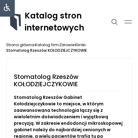
Katalog stron
internetowych
Strona główna
›
Katalog firm
›
Zdrowie
›
Kliniki
›
Stomatolog Rzeszów KOŁODZIEJCZYKOWIE
Stomatolog Rzeszów
KOŁODZIEJCZYKOWIE
Stomatolog Rzeszów Gabinet
Kołodziejczykowie to miejsce, w którym
zaawansowana technologia łączy się z
wieloletnim doświadczeniem i wyjątkową
precyzją. W zakresie endodoncji mikroskopowej
gabinet należy do najbardziej cenionych w
regionie, a wielu pacjentów trafia tu po