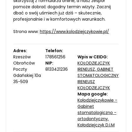
skorzystaj z formularza online, a nasz zespół
pomoże dobrać dogodny termin wizyty. Zacznij
dbać o swój uśmiech już dziś – skutecznie,
profesjonalnie i w komfortowych warunkach.
Strona www:
https://www.kolodziejczykowie.pl/
Adres:
Telefon:
Rzeszów
178561256
Wpis w CEIDG:
Obrońców
NIP:
KOŁODZIEJCZYK
Poczty
8133421236
IRENEUSZ, GABINET
Gdańskiej 10a
STOMATOLOGICZNY
35-509
IRENEUSZ
KOŁODZIEJCZYK
Mapa google:
Kołodziejczykowie -
Gabinet
stomatologiczno -
ortodontyczny.
Kołodziejczyk D.I.M