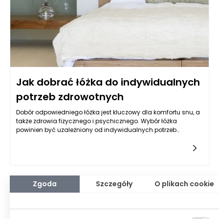
Jak dobrać łóżka do indywidualnych
potrzeb zdrowotnych
Dobór odpowiedniego łóżka jest kluczowy dla komfortu snu, a
także zdrowia fizycznego i psychicznego. Wybór łóżka
powinien być uzależniony od indywidualnych potrzeb
zdrowotnych, które mogą się różnić w zależności od wieku,
stylu życia oraz istniejących problemów
zdrowotnych. Właściwie dobrane łóżka mogą pomóc w
łagodzeniu bólów pleców, poprawie krążenia krwi, a także
wpłynąć na jakość snu. Dlatego warto zrozumieć, jakie cechy
łóżek są istotne w kontekście zdrowia i jak dostosować je do
Zgoda
Szczegóły
O plikach cookie
specyficznych potrzeb.