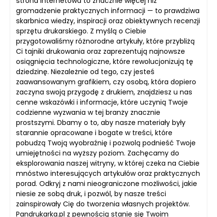
strona internetowa to znacznie więcej niż
gromadzenie praktycznych informacji — to prawdziwa
skarbnica wiedzy, inspiracji oraz obiektywnych recenzji
sprzętu drukarskiego. Z myślą o Ciebie
przygotowaliśmy różnorodne artykuły, które przybliżą
Ci tajniki drukowania oraz zaprezentują najnowsze
osiągnięcia technologiczne, które rewolucjonizują tę
dziedzinę. Niezależnie od tego, czy jesteś
zaawansowanym grafikiem, czy osobą, która dopiero
zaczyna swoją przygodę z drukiem, znajdziesz u nas
cenne wskazówki i informacje, które uczynią Twoje
codzienne wyzwania w tej branży znacznie
prostszymi. Dbamy o to, aby nasze materiały były
starannie opracowane i bogate w treści, które
pobudzą Twoją wyobraźnię i pozwolą podnieść Twoje
umiejętności na wyższy poziom. Zachęcamy do
eksplorowania naszej witryny, w której czeka na Ciebie
mnóstwo interesujących artykułów oraz praktycznych
porad. Odkryj z nami nieograniczone możliwości, jakie
niesie ze sobą druk, i pozwól, by nasze treści
zainspirowały Cię do tworzenia własnych projektów.
Pandrukarka.pl z pewnością stanie się Twoim