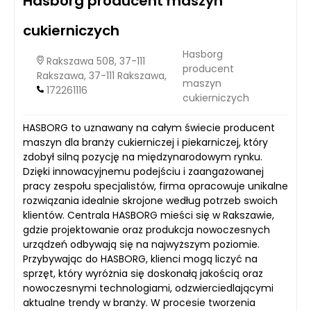
Hasborg producent maszyn
cukierniczych
Hasborg
Rakszawa 508, 37-111
producent
Rakszawa, 37-111 Rakszawa,
maszyn
172261116
cukierniczych
HASBORG to uznawany na całym świecie producent
maszyn dla branży cukierniczej i piekarniczej, który
zdobył silną pozycję na międzynarodowym rynku.
Dzięki innowacyjnemu podejściu i zaangażowanej
pracy zespołu specjalistów, firma opracowuje unikalne
rozwiązania idealnie skrojone według potrzeb swoich
klientów. Centrala HASBORG mieści się w Rakszawie,
gdzie projektowanie oraz produkcja nowoczesnych
urządzeń odbywają się na najwyższym poziomie.
Przybywając do HASBORG, klienci mogą liczyć na
sprzęt, który wyróżnia się doskonałą jakością oraz
nowoczesnymi technologiami, odzwierciedlającymi
aktualne trendy w branży. W procesie tworzenia