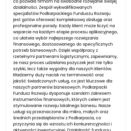
co pozwala firmom na swobodne rozwijanie swojej
działalności. Zespół wykwalifikowanych
specjalistów Podkarpackiego Funduszu Rozwoju
jest gotów oferować kompleksową obsługę oraz
profesjonalne porady. Każdy klient może liczyć na
wsparcie na każdym etapie procesu aplikacyjnego,
co ułatwia wybór najlepszego rozwiązania
finansowego, dostosowanego do specyficznych
potrzeb biznesowych. Dzięki współpracy z
rzetelnymi partnerami logistycznymi, zapewniamy,
że nasz proces udzielania pożyczek jest nie tylko
szybki, lecz także wygodny dla naszych klientów.
Kładziemy duży nacisk na terminowość oraz
jakość świadczonych usług, co jest kluczowe dla
naszych partnerów biznesowych. Podkarpacki
Fundusz Rozwoju dysponuje szerokim zakresem
instrumentów finansowych, których celem jest
stymulowanie rozwoju lokalnego biznesu. Nasze
usługi są przeznaczone dla mikro, małych oraz
średnich przedsiębiorstw z Podkarpacia, co
przyczynia się do wzrostu ich konkurencyjności i
aktywności inwestycyjnej. Działalność funduszu