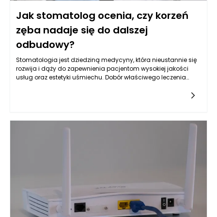
Jak stomatolog ocenia, czy korzeń
zęba nadaje się do dalszej
odbudowy?
Stomatologia jest dziedziną medycyny, która nieustannie się
rozwija i dąży do zapewnienia pacjentom wysokiej jakości
usług oraz estetyki uśmiechu. Dobór właściwego leczenia
stomatologicznego, szczególnie w kontekście odbudowy
korzeni zęba, może wymagać zaawansowanej diagnostyki
oraz analizy sytuacji klinicznej. Stomatolog Rzeszów,
zwłaszcza w renomowanym gabinecie Kołodziejczykowie,
dysponuje narzędziami oraz wiedzą, aby dokładnie ocenić,
czy korzeń zęba nadaje się do dalszej odbudowy. Dzięki
nowoczesnym technologiom, takim jak zdjęcia rentgenowskie
czy tomografia komputerowa, można mieć pewność, że
podejmowane decyzje są zawsze oparte na rzetelnych
danych.