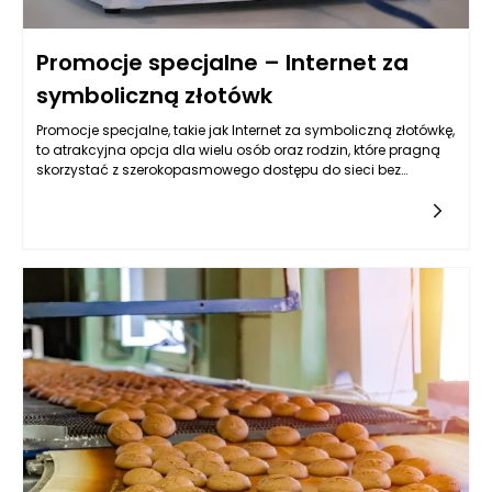
Promocje specjalne – Internet za
symboliczną złotówk
Promocje specjalne, takie jak Internet za symboliczną złotówkę,
to atrakcyjna opcja dla wielu osób oraz rodzin, które pragną
skorzystać z szerokopasmowego dostępu do sieci bez
ponoszenia wysokich kosztów. Oferta ta, dostępna na stronie
internetowej d-com.pl, często obejmuje nie tylko korzystną
cenę, ale także dodatkowe benefity, które sprawiają, że staje
się ona naprawdę interesująca. Warto przyjrzeć się
szczegółowo, jakie atuty posiadają tego typu promocje oraz
jakie są potencjalne zyski dla klientów.