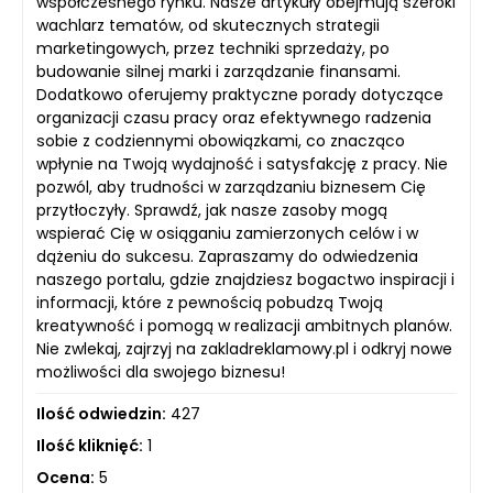
współczesnego rynku. Nasze artykuły obejmują szeroki
wachlarz tematów, od skutecznych strategii
marketingowych, przez techniki sprzedaży, po
budowanie silnej marki i zarządzanie finansami.
Dodatkowo oferujemy praktyczne porady dotyczące
organizacji czasu pracy oraz efektywnego radzenia
sobie z codziennymi obowiązkami, co znacząco
wpłynie na Twoją wydajność i satysfakcję z pracy. Nie
pozwól, aby trudności w zarządzaniu biznesem Cię
przytłoczyły. Sprawdź, jak nasze zasoby mogą
wspierać Cię w osiąganiu zamierzonych celów i w
dążeniu do sukcesu. Zapraszamy do odwiedzenia
naszego portalu, gdzie znajdziesz bogactwo inspiracji i
informacji, które z pewnością pobudzą Twoją
kreatywność i pomogą w realizacji ambitnych planów.
Nie zwlekaj, zajrzyj na zakladreklamowy.pl i odkryj nowe
możliwości dla swojego biznesu!
Ilość odwiedzin:
427
Ilość kliknięć:
1
Ocena:
5