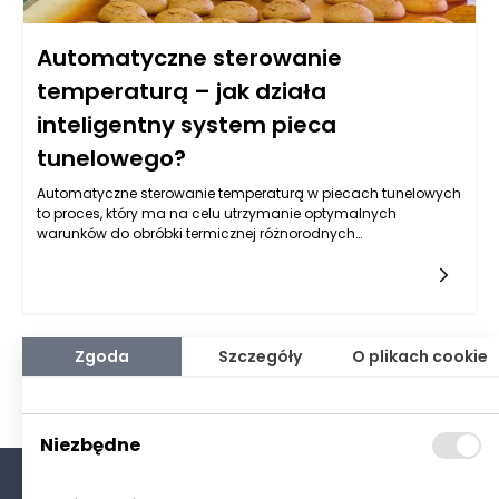
Automatyczne sterowanie
temperaturą – jak działa
inteligentny system pieca
tunelowego?
Automatyczne sterowanie temperaturą w piecach tunelowych
to proces, który ma na celu utrzymanie optymalnych
warunków do obróbki termicznej różnorodnych
materiałów. Piece tunelowe, wykorzystywane w przemyśle jako
urządzenia do wypieku, suszenia czy hartowania, są znane ze
swojej wysokiej efektywności oraz zdolności do
równomiernego rozkładu ciepła. Kluczowym elementem w tym
procesie jest system automatycznego sterowania, który
monitoruje i reguluje temperaturę w piecu, aby zapewnić, że
Zgoda
Szczegóły
O plikach cookie
produkt końcowy osiągnie pożądane właściwości fizyczne i
chemiczne.
Niezbędne