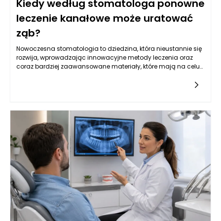
Kiedy według stomatologa ponowne
leczenie kanałowe może uratować
ząb?
Nowoczesna stomatologia to dziedzina, która nieustannie się
rozwija, wprowadzając innowacyjne metody leczenia oraz
coraz bardziej zaawansowane materiały, które mają na celu
poprawę jakości życia pacjentów. W szczególności leczenie
kanałowe, często będące ostatnią deską ratunku dla zębów
wymagających szczególnej uwagi, wymaga dokładnej
analizy klinicznej oraz precyzyjnego zaplanowania dalszego
postępowania. W wielu przypadkach ponowne leczenie
kanałowe może uratować ząb, ale nie każdy przypadek jest
jednoznaczny. Stomatolog w Rzeszowie potrafi ocenić, kiedy
taka decyzja jest zasadne, a także jak skutecznie
przeprowadzić kolejne etapy terapii protetycznej, aby pacjent
mógł cieszyć się zdrowym uśmiechem.