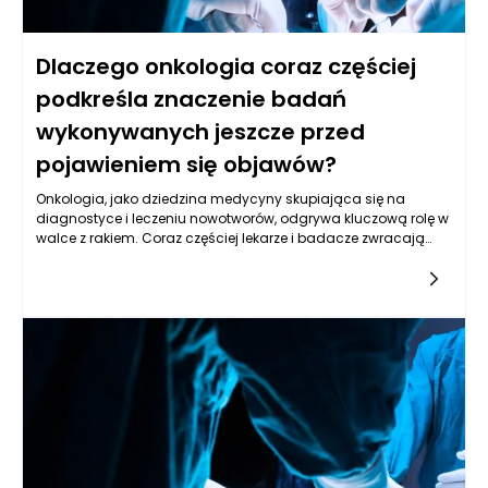
Dlaczego onkologia coraz częściej
podkreśla znaczenie badań
wykonywanych jeszcze przed
pojawieniem się objawów?
Onkologia, jako dziedzina medycyny skupiająca się na
diagnostyce i leczeniu nowotworów, odgrywa kluczową rolę w
walce z rakiem. Coraz częściej lekarze i badacze zwracają
uwagę na znaczenie badań przesiewowych, które mają na
celu wykrywanie nowotworów we wczesnych stadiach, zanim
jeszcze pojawią się jakiekolwiek objawy. Składa się na to kilka
istotnych czynników, które zmieniają podejście do diagnostyki
oraz leczenia nowotworów i wpływają na strategię profilaktyki
w onkologii.