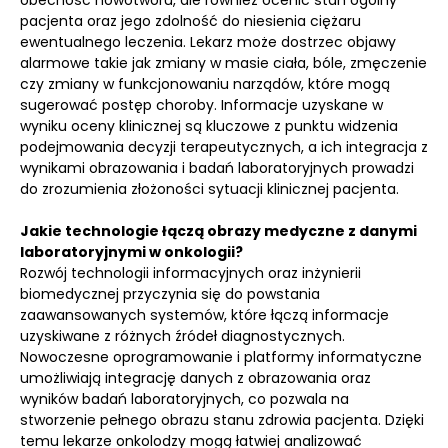
obecność nowotworu, ale również ocenić stan ogólny
pacjenta oraz jego zdolność do niesienia ciężaru
ewentualnego leczenia. Lekarz może dostrzec objawy
alarmowe takie jak zmiany w masie ciała, bóle, zmęczenie
czy zmiany w funkcjonowaniu narządów, które mogą
sugerować postęp choroby. Informacje uzyskane w
wyniku oceny klinicznej są kluczowe z punktu widzenia
podejmowania decyzji terapeutycznych, a ich integracja z
wynikami obrazowania i badań laboratoryjnych prowadzi
do zrozumienia złożoności sytuacji klinicznej pacjenta.
Jakie technologie łączą obrazy medyczne z danymi
laboratoryjnymi w onkologii?
Rozwój technologii informacyjnych oraz inżynierii
biomedycznej przyczynia się do powstania
zaawansowanych systemów, które łączą informacje
uzyskiwane z różnych źródeł diagnostycznych.
Nowoczesne oprogramowanie i platformy informatyczne
umożliwiają integrację danych z obrazowania oraz
wyników badań laboratoryjnych, co pozwala na
stworzenie pełnego obrazu stanu zdrowia pacjenta. Dzięki
temu lekarze onkolodzy mogą łatwiej analizować