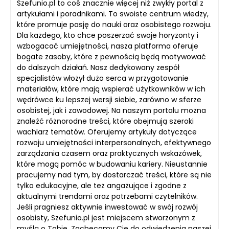
Szefunio.pl to coś znacznie więcej niż zwykły portal z
artykułami i poradnikami. To swoiste centrum wiedzy,
które promuje pasję do nauki oraz osobistego rozwoju.
Dla każdego, kto chce poszerzać swoje horyzonty i
wzbogacać umiejętności, nasza platforma oferuje
bogate zasoby, które z pewnością będą motywować
do dalszych działań. Nasz dedykowany zespół
specjalistów włożył dużo serca w przygotowanie
materiałów, które mają wspierać użytkowników w ich
wędrówce ku lepszej wersji siebie, zarówno w sferze
osobistej, jak i zawodowej. Na naszym portalu można
znaleźć różnorodne treści, które obejmują szeroki
wachlarz tematów. Oferujemy artykuły dotyczące
rozwoju umiejętności interpersonalnych, efektywnego
zarządzania czasem oraz praktycznych wskazówek,
które mogą pomóc w budowaniu kariery. Nieustannie
pracujemy nad tym, by dostarczać treści, które są nie
tylko edukacyjne, ale też angażujące i zgodne z
aktualnymi trendami oraz potrzebami czytelników.
Jeśli pragniesz aktywnie inwestować w swój rozwój
osobisty, Szefunio.pl jest miejscem stworzonym z
myślą o Tobie. Zachęcamy Cię do odwiedzenia naszej