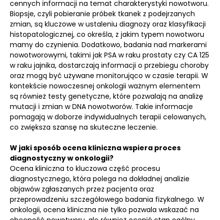
cennych informacji na temat charakterystyki nowotworu.
Biopsje, czyli pobieranie próbek tkanek z podejrzanych
zmian, są kluczowe w ustaleniu diagnozy oraz klasyfikacji
histopatologicznej, co określa, z jakim typem nowotworu
mamy do czynienia. Dodatkowo, badania nad markerami
nowotworowymi, takimi jak PSA w raku prostaty czy CA 125
w raku jajnika, dostarczają informacji o przebiegu choroby
oraz mogą być używane monitorująco w czasie terapii. W
kontekście nowoczesnej onkologii ważnym elementem
są również testy genetyczne, które pozwalają na analizę
mutacji i zmian w DNA nowotworów. Takie informacje
pomagają w doborze indywidualnych terapii celowanych,
co zwiększa szansę na skuteczne leczenie.
W jaki sposób ocena kliniczna wspiera proces
diagnostyczny w onkologii?
Ocena kliniczna to kluczowa część procesu
diagnostycznego, która polega na dokładnej analizie
objawów zgłaszanych przez pacjenta oraz
przeprowadzeniu szczegółowego badania fizykalnego. W
onkologii, ocena kliniczna nie tylko pozwala wskazać na