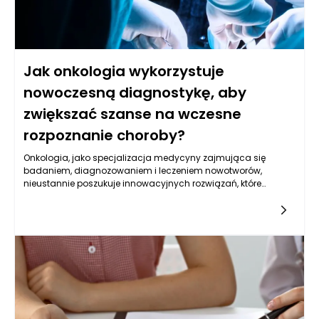
Jak onkologia wykorzystuje
nowoczesną diagnostykę, aby
zwiększać szanse na wczesne
rozpoznanie choroby?
Onkologia, jako specjalizacja medycyny zajmująca się
badaniem, diagnozowaniem i leczeniem nowotworów,
nieustannie poszukuje innowacyjnych rozwiązań, które
pozwalają na wczesne wykrywanie tych chorób. Wczesne
rozpoznanie nowotworów jest kluczowe, ponieważ znacząco
zwiększa szanse pacjentów na skuteczne leczenie i
długotrwałe przeżycie. Nowoczesne metody diagnostyczne
wykorzystują najnowsze osiągnięcia w zakresie technologii i
nauk biologicznych, co zmienia oblicze onkologii i daje
nadzieję na poprawę wyników leczenia. Wśród tych metod
znajdują się zaawansowane obrazy diagnostyczne,
biomarkery, techniki genetyczne oraz sztuczna inteligencja,
które wspólnie tworzą kompleksowe podejście do