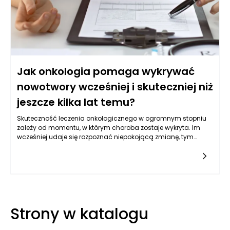
diagnozowania nowotworów.
Jak onkologia pomaga wykrywać
nowotwory wcześniej i skuteczniej niż
jeszcze kilka lat temu?
Skuteczność leczenia onkologicznego w ogromnym stopniu
zależy od momentu, w którym choroba zostaje wykryta. Im
wcześniej udaje się rozpoznać niepokojącą zmianę, tym
większa szansa na wdrożenie terapii na etapie, gdy nowotwór
jest jeszcze ograniczony, mniej zaawansowany i łatwiejszy do
kontrolowania. To właśnie dlatego współczesna medycyna
tak mocno rozwija narzędzia służące wcześniejszemu
rozpoznawaniu chorób nowotworowych. Nie chodzi już
wyłącznie o reagowanie wtedy, gdy objawy są wyraźne i
trudne do przeoczenia, ale o takie prowadzenie diagnostyki, by
Strony w katalogu
wychwytywać nieprawidłowości szybciej, precyzyjniej i przy
mniejszym ryzyku opóźnienia. Dla pacjenta oznacza to nie
tylko większą szansę na skuteczne leczenie, ale również