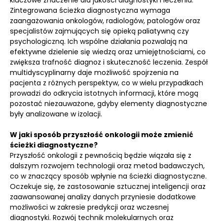
kluczowe znaczenie dla jakości diagnostyki i leczenia.
Zintegrowana ścieżka diagnostyczna wymaga
zaangażowania onkologów, radiologów, patologów oraz
specjalistów zajmujących się opieką paliatywną czy
psychologiczną. Ich wspólne działania pozwalają na
efektywne dzielenie się wiedzą oraz umiejętnościami, co
zwiększa trafność diagnoz i skuteczność leczenia. Zespół
multidyscyplinarny daje możliwość spojrzenia na
pacjenta z różnych perspektyw, co w wielu przypadkach
prowadzi do odkrycia istotnych informacji, które mogą
pozostać niezauważone, gdyby elementy diagnostyczne
były analizowane w izolacji.
W jaki sposób przyszłość onkologii może zmienić
ścieżki diagnostyczne?
Przyszłość onkologii z pewnością będzie wiązała się z
dalszym rozwojem technologii oraz metod badawczych,
co w znaczący sposób wpłynie na ścieżki diagnostyczne.
Oczekuje się, że zastosowanie sztucznej inteligencji oraz
zaawansowanej analizy danych przyniesie dodatkowe
możliwości w zakresie predykcji oraz wczesnej
diagnostyki. Rozwój technik molekularnych oraz