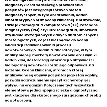
W onkologii kluczowym elementem wczesnej
diagnostyki oraz właściwego prowadzenia
pacjentów jest integracja różnych metod
diagnostycznych, w tym obrazowania, badań
laboratoryjnych oraz oceny klinicznej. Obrazowanie,
takie jak tomografia komputerowa (TK), rezonans
magnetyczny (RM) czy ultrasonografia, umożliwia
uzyskanie szczegółowych danych anatomicznych i
morfologicznych, co jest niezbędne do oceny
lokalizacji i zaawansowania procesu
nowotworowego. Badania laboratoryjne, w tym
analizy biopsji, markery nowotworowe oraz wyniki
badań krwi, dostarczają informacji o aktywności
biologicznej nowotworu oraz jego odpowiedzi na
leczenie. Ocena kliniczna, w ramach której
analizowane są objawy pacjenta i jego stan ogólny,
pozwala na zrozumienie specyfiki choroby i jej
wpływu na organizm. Połączenie tych wszystkich
elementów w jedną, spójną ścieżkę diagnostyczną
jest kluczowe dla skutecznego zarządzania chorobą
nowotworową.