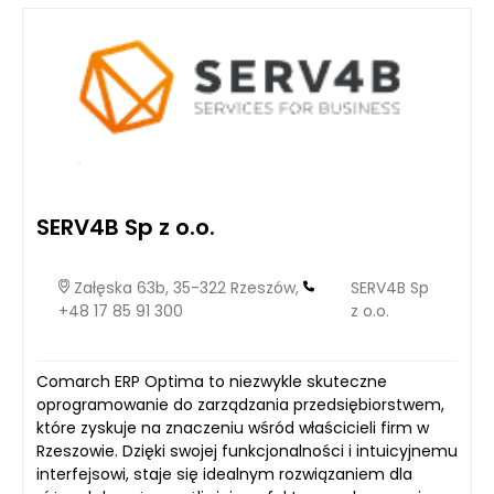
możliwość uniknięcia bardziej obciążających metod terapii,
które często są konieczne przy późnym rozpoznaniu. W
praktyce onkologia Warszawa (więcej szczegółów dostępne
jest pod adresem: spedor.com) coraz częściej kojarzy się
właśnie z takim nowoczesnym podejściem, w którym liczy się
zarówno jakość diagnostyki, jak i szybkość podejmowania
decyzji. Rozwój technologii obrazowania, badań
molekularnych, analizy danych i programów przesiewowych
sprawił, że onkologia stała się dziedziną znacznie bardziej
precyzyjną niż jeszcze kilka lat temu. Pacjent nie jest dziś
pozostawiony jedynie klasycznym metodom rozpoznania, ale
SERV4B Sp z o.o.
coraz częściej korzysta z rozwiązań, które pozwalają zobaczyć
więcej, ocenić dokładniej i reagować wcześniej, zanim
choroba zdąży się rozwinąć.
Załęska 63b, 35-322 Rzeszów,
SERV4B Sp
+48 17 85 91 300
z o.o.
Comarch ERP Optima to niezwykle skuteczne
oprogramowanie do zarządzania przedsiębiorstwem,
które zyskuje na znaczeniu wśród właścicieli firm w
Rzeszowie. Dzięki swojej funkcjonalności i intuicyjnemu
interfejsowi, staje się idealnym rozwiązaniem dla