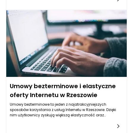
planów taryfowych stwarza jednak dylemat, jak wybrać
najtańszy Internet światłowodowy w Rzeszowie. Kluczowe
znaczenie ma nie tylko cena, ale także jakość obsługi klienta,
dostępność oraz opcje dodatkowe, które mogą wpłynąć na
ostateczny koszt miesięczny.
Umowy bezterminowe i elastyczne
oferty Internetu w Rzeszowie
Umowy bezterminowe to jeden z najatrakcyjniejszych
sposobów korzystania z usług Internetu w Rzeszowie. Dzięki
nim użytkownicy zyskują większą elastyczność oraz
możliwość dostosowania oferty do swoich potrzeb bez obaw
o długoterminowe zobowiązania. Tego typu umowy są
idealne dla osób, które niechętnie angażują się w długofalowe