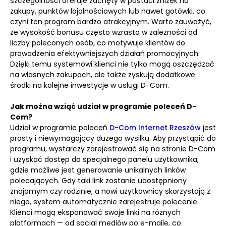
szczególności oferuje zachęty w postaci zniżek na
zakupy, punktów lojalnościowych lub nawet gotówki, co
czyni ten program bardzo atrakcyjnym. Warto zauważyć,
że wysokość bonusu często wzrasta w zależności od
liczby poleconych osób, co motywuje klientów do
prowadzenia efektywniejszych działań promocyjnych.
Dzięki temu systemowi klienci nie tylko mogą oszczędzać
na własnych zakupach, ale także zyskują dodatkowe
środki na kolejne inwestycje w usługi D-Com.
Jak można wziąć udział w programie poleceń D-
Com?
Udział w programie poleceń
D-Com Internet Rzeszów
jest
prosty i niewymagający dużego wysiłku. Aby przystąpić do
programu, wystarczy zarejestrować się na stronie D-Com
i uzyskać dostęp do specjalnego panelu użytkownika,
gdzie możliwe jest generowanie unikalnych linków
polecających. Gdy taki link zostanie udostępniony
znajomym czy rodzinie, a nowi użytkownicy skorzystają z
niego, system automatycznie zarejestruje polecenie.
Klienci mogą eksponować swoje linki na różnych
platformach — od social mediów po e-maile, co