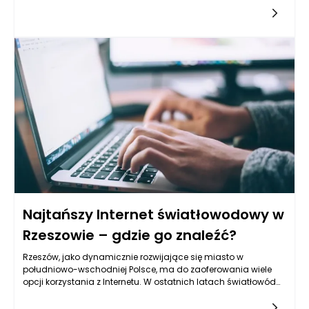
miesięcznie. W zależności od prędkości, wynikającej z
technologii światłowodowej, a także dodatkowych usług,
takich jak telewizja czy telefonia, ceny mogą znacznie się
różnić. Dla przykładu, podstawowy plan ze średnimi
prędkościami wynoszącymi od 100 do 300 Mbps często
można znaleźć w okolicach 70-100 zł miesięcznie. Z kolei
bardziej zaawansowane pakiety oferujące prędkości
sięgające 1 Gbps mogą kosztować znacznie więcej, w
okolicach 150-200 zł miesięcznie. Warto zaznaczyć, że
niektórzy dostawcy oferują promocje lub rabaty dla nowych
klientów, co wpłynąć może na obniżenie kosztów.
Najtańszy Internet światłowodowy w
Rzeszowie – gdzie go znaleźć?
Rzeszów, jako dynamicznie rozwijające się miasto w
południowo-wschodniej Polsce, ma do zaoferowania wiele
opcji korzystania z Internetu. W ostatnich latach światłowód
zyskał na popularności dzięki swojemu szybkiemu przesyłowi
danych i stabilnemu połączeniu. Mnogość dostawców oraz