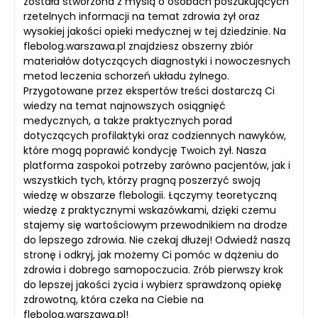
została stworzona z myślą o osobach poszukujących
rzetelnych informacji na temat zdrowia żył oraz
wysokiej jakości opieki medycznej w tej dziedzinie. Na
flebolog.warszawa.pl znajdziesz obszerny zbiór
materiałów dotyczących diagnostyki i nowoczesnych
metod leczenia schorzeń układu żylnego.
Przygotowane przez ekspertów treści dostarczą Ci
wiedzy na temat najnowszych osiągnięć
medycznych, a także praktycznych porad
dotyczących profilaktyki oraz codziennych nawyków,
które mogą poprawić kondycję Twoich żył. Nasza
platforma zaspokoi potrzeby zarówno pacjentów, jak i
wszystkich tych, którzy pragną poszerzyć swoją
wiedzę w obszarze flebologii. Łączymy teoretyczną
wiedzę z praktycznymi wskazówkami, dzięki czemu
stajemy się wartościowym przewodnikiem na drodze
do lepszego zdrowia. Nie czekaj dłużej! Odwiedź naszą
stronę i odkryj, jak możemy Ci pomóc w dążeniu do
zdrowia i dobrego samopoczucia. Zrób pierwszy krok
do lepszej jakości życia i wybierz sprawdzoną opiekę
zdrowotną, która czeka na Ciebie na
flebolog.warszawa.pl!