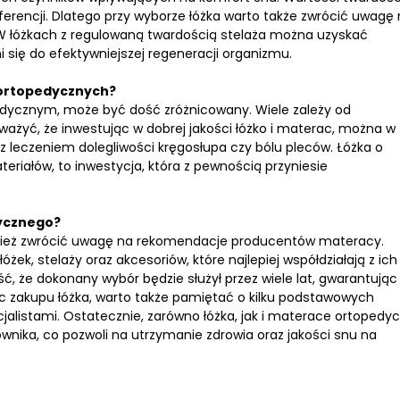
ferencji. Dlatego przy wyborze łóżka warto także zwrócić uwagę
 łóżkach z regulowaną twardością stelaża można uzyskać
się do efektywniejszej regeneracji organizmu.
 ortopedycznych?
pedycznym, może być dość zróżnicowany. Wiele zależy od
ważyć, że inwestując w dobrej jakości łóżko i materac, można w
z leczeniem dolegliwości kręgosłupa czy bólu pleców. Łóżka o
teriałów, to inwestycja, która z pewnością przyniesie
ycznego?
nież zwrócić uwagę na rekomendacje producentów materacy.
ek, stelaży oraz akcesoriów, które najlepiej współdziałają z ich
, że dokonany wybór będzie służył przez wiele lat, gwarantując
 zakupu łóżka, warto także pamiętać o kilku podstawowych
cjalistami. Ostatecznie, zarówno łóżka, jak i materace ortopedy
nika, co pozwoli na utrzymanie zdrowia oraz jakości snu na