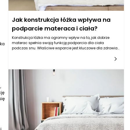
ć
Jak konstrukcja łóżka wpływa na
podparcie materaca i ciała?
Konstrukcja łóżka ma ogromny wpływ na to, jak dobrze
materac spełnia swoją funkcję podparcia dla ciała
żka
podczas snu. Właściwe wsparcie jest kluczowe dla zdrowia
kręgosłupa oraz ogólnego komfortu snu. Łóżka różnią się w
zależności od materiałów, z jakich zostały wykonane, a także
ich struktury, co wpływa na równomierne rozłożenie ciężaru
ciała oraz na to, jak materac współpracuje z ramą łóżka.
Wysokiej jakości łóżka z odpowiednim stelażem nie tylko
przedłużają żywotność materaca, ale także wspomagają
zdrowy sen, zmniejszając napięcia i bóle ciała.
,
cję
się
i