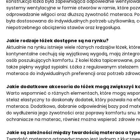
konstrukcja łóżka była zapewniająca odpowiednie wentylowa
systemy wentylacyjne w formie otworów w ramie, które pozwal
odprowadzanie wilgoci oraz dłuższą żywotność materaca. Po
była dostosowana do indywidualnych potrzeb użytkownika, co
niepotrzebnego obciążenia stawów oraz kręgosłupa.
Jakie rodzaje łóżek dostępne są na rynku?
Aktualnie na rynku istnieje wiele różnych rodzajów łóżek, kt
kontynentalne cechują się wyjątkową wygodą, mają zintegro
osób poszukujących komfortu. Z kolei łóżka tapicerowane, po
także piękny wygląd sypialni. Łóżka z regulowanym stelażem 
materaca do indywidualnych preferencji oraz potrzeb zdrow
Jakie dodatkowe akcesoria do łóżek mogą zwiększyć k
Warto wspomnieć o różnych elementach, które mogą wspom
stelaż elastyczny to doskonały dodatek, który pozwala na efe
materaca. Dodatkowo, dobranie odpowiedniej bazy pod mater
do wydłużenia jego żywotności oraz poprawy komfortu snu. I
ochraniacze na materac, również można wspierać zdrowie na
Jakie są zależności między twardością materaca a typ
Twardość materaca ortopedycznego jest jednym z kluczowy