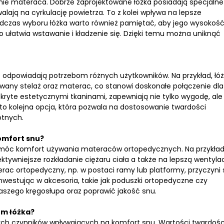
nie materaca. Dobrze zaprojektowane łóżka posiadają specjalne
ają na cyrkulację powietrza. To z kolei wpływa na lepsze
dczas wyboru łóżka warto również pamiętać, aby jego wysokoś
 ułatwia wstawanie i kładzenie się. Dzięki temu można uniknąć
óre odpowiadają potrzebom różnych użytkowników. Na przykład, łó
wany stelaż oraz materac, co stanowi doskonałe połączenie dla
kryte estetycznymi tkaninami, zapewniają nie tylko wygodę, ale
to kolejna opcja, która pozwala na dostosowanie twardości
otnych.
omfort snu?
óc komfort używania materaców ortopedycznych. Na przykład
ktywniejsze rozkładanie ciężaru ciała a także na lepszą wentyla
ac ortopedyczny, np. w postaci ramy lub platformy, przyczyni 
nwestując w akcesoria, takie jak poduszki ortopedyczne czy
szego kręgosłupa oraz poprawić jakość snu.
em łóżka?
ch czynników wpływających na komfort snu. Wartości twardośc