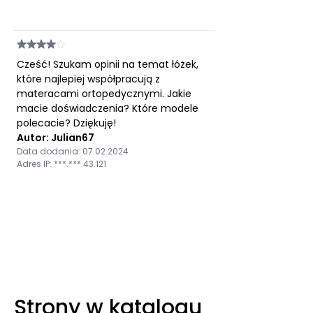
Cześć! Szukam opinii na temat łóżek,
które najlepiej współpracują z
materacami ortopedycznymi. Jakie
macie doświadczenia? Które modele
polecacie? Dziękuję!
Autor: Julian67
Data dodania: 07.02.2024
Adres IP: ***.***.43.121
Strony w katalogu