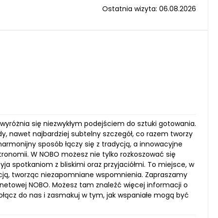
Ostatnia wizyta: 06.08.2026
 wyróżnia się niezwykłym podejściem do sztuki gotowania.
dy, nawet najbardziej subtelny szczegół, co razem tworzy
armonijny sposób łączy się z tradycją, a innowacyjne
tronomii. W NOBO możesz nie tylko rozkoszować się
ja spotkaniom z bliskimi oraz przyjaciółmi. To miejsce, w
nacją, tworząc niezapomniane wspomnienia. Zapraszamy
ternetowej NOBO. Możesz tam znaleźć więcej informacji o
ołącz do nas i zasmakuj w tym, jak wspaniałe mogą być