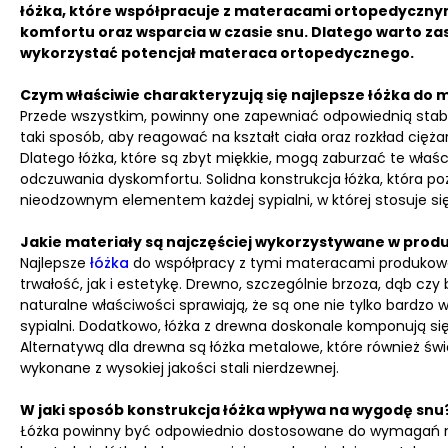
łóżka, które współpracuje z materacami ortopedyczny
komfortu oraz wsparcia w czasie snu. Dlatego warto zas
wykorzystać potencjał materaca ortopedycznego.
Czym właściwie charakteryzują się najlepsze łóżka do
Przede wszystkim, powinny one zapewniać odpowiednią stab
taki sposób, aby reagować na kształt ciała oraz rozkład cięża
Dlatego łóżka, które są zbyt miękkie, mogą zaburzać te właś
odczuwania dyskomfortu. Solidna konstrukcja łóżka, która poz
nieodzownym elementem każdej sypialni, w której stosuje s
Jakie materiały są najczęściej wykorzystywane w pro
Najlepsze
łóżka
do współpracy z tymi materacami produkowan
trwałość, jak i estetykę. Drewno, szczególnie brzoza, dąb czy 
naturalne właściwości sprawiają, że są one nie tylko bardzo
sypialni. Dodatkowo, łóżka z drewna doskonale komponują si
Alternatywą dla drewna są łóżka metalowe, które również św
wykonane z wysokiej jakości stali nierdzewnej.
W jaki sposób konstrukcja łóżka wpływa na wygodę snu
Łóżka powinny być odpowiednio dostosowane do wymagań m