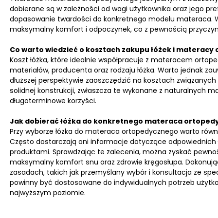
dobierane są w zależności od wagi użytkownika oraz jego pre
dopasowanie twardości do konkretnego modelu materaca. W
maksymalny komfort i odpoczynek, co z pewnością przyczyni 
Co warto wiedzieć o kosztach zakupu łóżek i materacy
Koszt łóżka, które idealnie współpracuje z materacem orto
materiałów, producenta oraz rodzaju łóżka. Warto jednak zau
dłuższej perspektywie zaoszczędzić na kosztach związanych 
solidnej konstrukcji, zwłaszcza te wykonane z naturalnych ma
długoterminowe korzyści.
Jak dobierać łóżka do konkretnego materaca ortoped
Przy wyborze łóżka do materaca ortopedycznego warto rów
Często dostarczają oni informacje dotyczące odpowiednich łóż
produktami. Sprawdzając te zalecenia, można zyskać pewność
maksymalny komfort snu oraz zdrowie kręgosłupa. Dokonując
zasadach, takich jak przemyślany wybór i konsultacja ze spe
powinny być dostosowane do indywidualnych potrzeb użytkow
najwyższym poziomie.