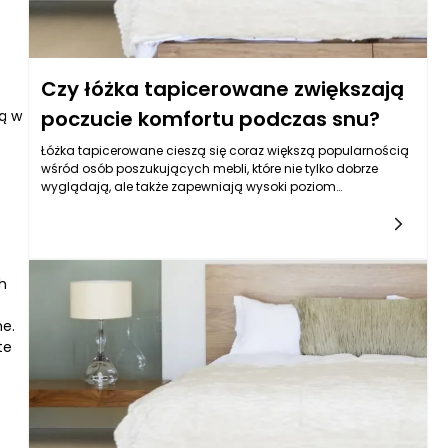
Czy łóżka tapicerowane zwiększają
poczucie komfortu podczas snu?
ą w
Łóżka tapicerowane cieszą się coraz większą popularnością
wśród osób poszukujących mebli, które nie tylko dobrze
wyglądają, ale także zapewniają wysoki poziom
komfortu. Ich miękka powierzchnia, estetyka oraz możliwość
dostosowania do indywidualnych potrzeb użytkownika
sprawiają, że wiele osób decyduje się na taką formę
sypialni. Warto zatem przyjrzeć się, jak tapicerowane łóżka
wpływają na jakość snu i ogólne poczucie komfortu
ch
podczas wypoczynku.
ne.
te