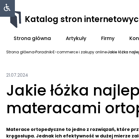
Katalog stron internetowy
Strona główna
Artykuły
Firmy
Kon
Strona główna
›
Poradnik
›
E-commerce i zakupy online
›
Jakie łóżka najl
21.07.2024
Jakie łóżka najle
materacami orto
Materace ortopedyczne to jedno z rozwiązań, które prz
kręgosłupa. Jednak ich efektywność w dużej mierze z