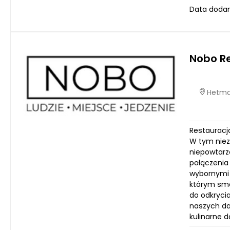
Data dodan
Nobo R
Hetmań
Restauracj
W tym niezw
niepowtarz
połączenia
wybornymi d
którym sma
do odkrycia
naszych da
kulinarne 