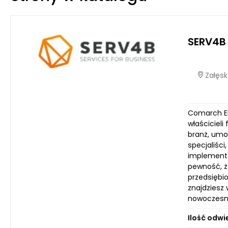
SERV4B 
Załęsk
Comarch ER
właścicieli
branż, umo
specjaliśc
implementa
pewność, że
przedsiębi
znajdziesz 
nowoczesne
Ilość odwi