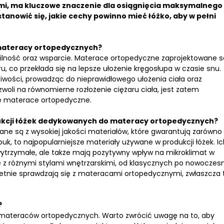
mi, ma kluczowe znaczenie dla osiągnięcia maksymalnego
tanowić się, jakie cechy powinno mieć łóżko, aby w pełni
 materacy ortopedycznych?
ilność oraz wsparcie. Materace ortopedyczne zaprojektowane s
ru, co przekłada się na lepsze ułożenie kręgosłupa w czasie snu.
ciwości, prowadząc do nieprawidłowego ułożenia ciała oraz
woli na równomierne rozłożenie ciężaru ciała, jest zatem
ię materace ortopedyczne.
dukcji łóżek dedykowanych do materacy ortopedycznych?
e są z wysokiej jakości materiałów, które gwarantują zarówno
buk, to najpopularniejsze materiały używane w produkcji łóżek. I
 wytrzymałe, ale także mają pozytywny wpływ na mikroklimat w
ę z różnymi stylami wnętrzarskimi, od klasycznych po nowoczes
ietnie sprawdzają się z materacami ortopedycznymi, zwłaszcza 
?
ateraców ortopedycznych. Warto zwrócić uwagę na to, aby