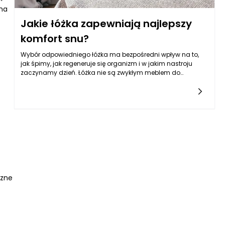
 na
Jakie łóżka zapewniają najlepszy
komfort snu?
Wybór odpowiedniego łóżka ma bezpośredni wpływ na to,
jak śpimy, jak regeneruje się organizm i w jakim nastroju
zaczynamy dzień. Łóżka nie są zwykłym meblem do
ustawienia w sypialni „żeby było gdzie się położyć”, bo to od
nich w dużej mierze zależy ułożenie kręgosłupa, rozluźnienie
mięśni i to, czy w nocy często się wybudzamy. Na rynku
dostępnych jest wiele rodzajów łóżek, co bywa
przytłaczające, zwłaszcza gdy do wyboru dochodzą różne
stelaże, materace i rozwiązania dodatkowe. Najbezpieczniej
zacząć od rozpoznania swoich nawyków: czy śpisz na boku,
plecach, a może często zmieniasz pozycję, czy masz
problemy z plecami, czy lubisz twardsze podparcie, a może
cenisz uczucie „otulenia” przez materac. Warto też
uwzględnić warunki w sypialni, bo łóżka działają inaczej w
czne
małych pomieszczeniach, gdzie liczy się każdy centymetr, a
inaczej w przestronnych wnętrzach, gdzie możesz pozwolić
sobie na większy format. Dodatkowo dobrze pamiętać, że
zakup to zawsze zestaw: rama, stelaż, materac, wysokość i
wygoda użytkowania. Jeśli te elementy są dopasowane do