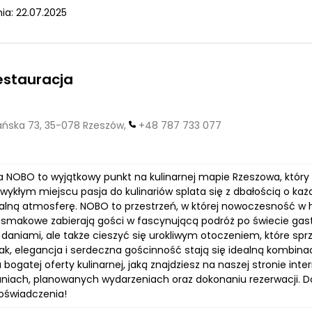
ia: 22.07.2025
estauracja
ska 73, 35-078 Rzeszów,
+48 787 733 077
a NOBO to wyjątkowy punkt na kulinarnej mapie Rzeszowa, który
ykłym miejscu pasja do kulinariów splata się z dbałością o każ
alną atmosferę. NOBO to przestrzeń, w której nowoczesność w h
 smakowe zabierają gości w fascynującą podróż po świecie gas
aniami, ale także cieszyć się urokliwym otoczeniem, które sprzy
k, elegancja i serdeczna gościnność stają się idealną kombi
 bogatej oferty kulinarnej, jaką znajdziesz na naszej stronie in
niach, planowanych wydarzeniach oraz dokonaniu rezerwacji. D
doświadczenia!