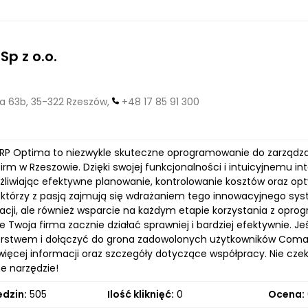
Sp z o.o.
a 63b, 35-322 Rzeszów,
+48 17 85 91 300
P Optima to niezwykle skuteczne oprogramowanie do zarządzan
 firm w Rzeszowie. Dzięki swojej funkcjonalności i intuicyjnemu i
żliwiając efektywne planowanie, kontrolowanie kosztów oraz op
i, którzy z pasją zajmują się wdrażaniem tego innowacyjnego s
cji, ale również wsparcie na każdym etapie korzystania z opro
 Twoja firma zacznie działać sprawniej i bardziej efektywnie. 
orstwem i dołączyć do grona zadowolonych użytkowników Coma
więcej informacji oraz szczegóły dotyczące współpracy. Nie czeka
 narzędzie!
edzin:
505
Ilość kliknięć:
0
Ocena: