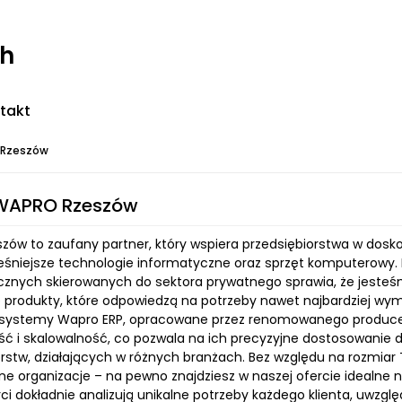
ch
takt
 Rzeszów
 WAPRO Rzeszów
zów to zaufany partner, który wspiera przedsiębiorstwa w dosk
śniejsze technologie informatyczne oraz sprzęt komputerowy. 
cznych skierowanych do sektora prywatnego sprawia, że jeste
 produkty, które odpowiedzą na potrzeby nawet najbardziej wym
 systemy Wapro ERP, opracowane przez renomowanego producen
ść i skalowalność, co pozwala na ich precyzyjne dostosowanie
rstw, działających w różnych branżach. Bez względu na rozmiar 
e organizacje – na pewno znajdziesz w naszej ofercie idealne 
ci dokładnie analizują unikalne potrzeby każdego klienta, uwzglę