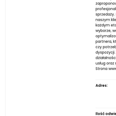
zaproponow
profesjona
sprzedaży.
naszym kli
każdym eta
wyborze, w
optymalizo
partnera, 
czy potrze
dyspozycji
działalnoś
usług oraz
Strona ww
Adres:
Ilość odwi