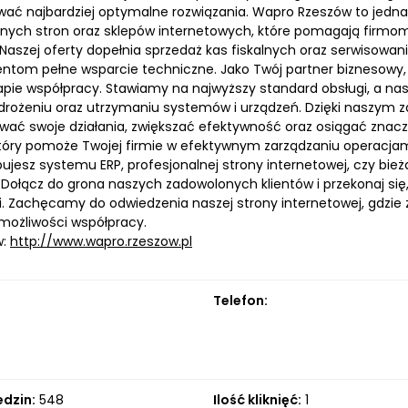
ać najbardziej optymalne rozwiązania. Wapro Rzeszów to jednak
lnych stron oraz sklepów internetowych, które pomagają firmom 
 Naszej oferty dopełnia sprzedaż kas fiskalnych oraz serwiso
entom pełne wsparcie techniczne. Jako Twój partner bizneso
pie współpracy. Stawiamy na najwyższy standard obsługi, a nasi
drożeniu oraz utrzymaniu systemów i urządzeń. Dzięki naszy
wać swoje działania, zwiększać efektywność oraz osiągać znaczą
który pomoże Twojej firmie w efektywnym zarządzaniu operacjami
bujesz systemu ERP, profesjonalnej strony internetowej, czy bi
. Dołącz do grona naszych zadowolonych klientów i przekonaj si
ci. Zachęcamy do odwiedzenia naszej strony internetowej, gdzi
 możliwości współpracy.
w:
http://www.wapro.rzeszow.pl
Telefon:
edzin:
548
Ilość kliknięć:
1