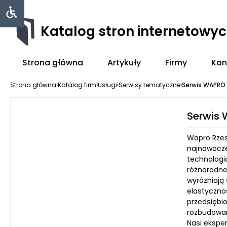
Katalog stron internetowy
Strona główna
Artykuły
Firmy
Kon
Strona główna
›
Katalog firm
›
Usługi
›
Serwisy tematyczne
›
Serwis WAPRO
Serwis
Wapro Rzes
najnowocze
technologi
różnorodne
wyróżniają
elastyczno
przedsiębio
rozbudowan
Nasi eksper