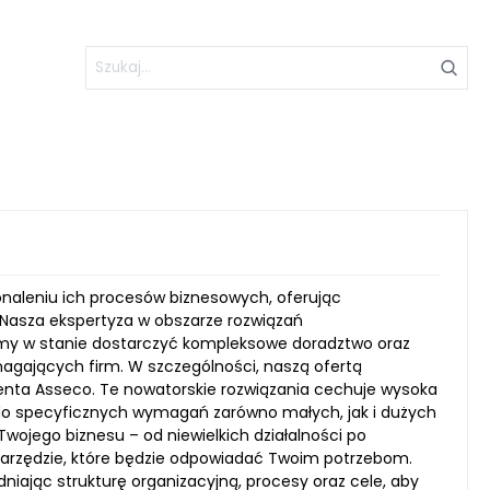
onaleniu ich procesów biznesowych, oferując
Nasza ekspertyza w obszarze rozwiązań
śmy w stanie dostarczyć kompleksowe doradztwo oraz
agających firm. W szczególności, naszą ofertą
ta Asseco. Te nowatorskie rozwiązania cechuje wysoka
 do specyficznych wymagań zarówno małych, jak i dużych
Twojego biznesu – od niewielkich działalności po
narzędzie, które będzie odpowiadać Twoim potrzebom.
dniając strukturę organizacyjną, procesy oraz cele, aby