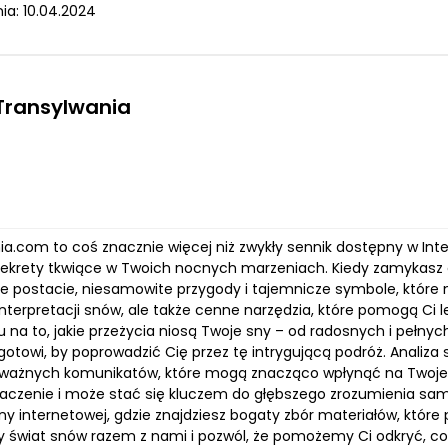
ia: 10.04.2024
Transylwania
ia.com to coś znacznie więcej niż zwykły sennik dostępny w Int
ekrety tkwiące w Twoich nocnych marzeniach. Kiedy zamykasz oc
e postacie, niesamowite przygody i tajemnicze symbole, które n
 interpretacji snów, ale także cenne narzędzia, które pomogą Ci 
 na to, jakie przeżycia niosą Twoje sny – od radosnych i pełnych
gotowi, by poprowadzić Cię przez tę intrygującą podróż. Analiz
 ważnych komunikatów, które mogą znacząco wpłynąć na Twoje 
naczenie i może stać się kluczem do głębszego zrozumienia sa
ny internetowej, gdzie znajdziesz bogaty zbór materiałów, które
 świat snów razem z nami i pozwól, że pomożemy Ci odkryć, c