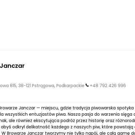
 Janczar
owa 815, 38-121 Pstrągowa, Podkarpackie
+48 792 426 996
rowarze Janczar — miejscu, gdzie tradycja piwowarska spotyka 
la wszystkich entuzjastów piwa. Nasza pasja do warzenia sięga d
smak, ale również ekscytująca podróż przez historię oraz różno
 abyś odkrył delikatność każdego z naszych piw, które powstaj
 W Browarze Janczar tworzymy nie tylko napój, ale całą gamę 