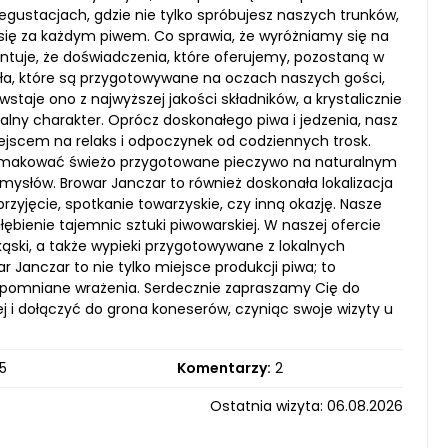
stacjach, gdzie nie tylko spróbujesz naszych trunków,
ją się za każdym piwem. Co sprawia, że wyróżniamy się na
ntuje, że doświadczenia, które oferujemy, pozostaną w
ieła, które są przygotowywane na oczach naszych gości,
je ono z najwyższej jakości składników, a krystalicznie
lny charakter. Oprócz doskonałego piwa i jedzenia, nasz
jscem na relaks i odpoczynek od codziennych trosk.
że smakować świeżo przygotowane pieczywo na naturalnym
ysłów. Browar Janczar to również doskonała lokalizacja
rzyjęcie, spotkanie towarzyskie, czy inną okazję. Nasze
ębienie tajemnic sztuki piwowarskiej. W naszej ofercie
kąski, a także wypieki przygotowywane z lokalnych
 Janczar to nie tylko miejsce produkcji piwa; to
iezapomniane wrażenia. Serdecznie zapraszamy Cię do
j i dołączyć do grona koneserów, czyniąc swoje wizyty u
5
Komentarzy:
2
Ostatnia wizyta: 06.08.2026