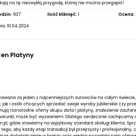
ają na tę niezwykłą przygodę, której nie można przegapić!
edzin:
937
Ilość kliknięć:
1
Ocena:
ia: 10.04.2024
Cen Platyny
znawana za jeden z najcenniejszych surowców na całym świecie,
, jak i osób chcących sprzedać swoje wyroby jubilerskie czy pr
nują różnorodne oferty skupu złota i platyny, znalezienie zaufa
warunki, może być wyzwaniem. Dlatego serdecznie zachęcamy d
m.pl, gdzie stawiamy na wyjątkowy standard obsługi klienta. Spr
ego, aby każdy etap transakcji był przejrzysty i profesjonalny,
asze doświadczenie w branży oraz wiedza pozwalają nam oferow