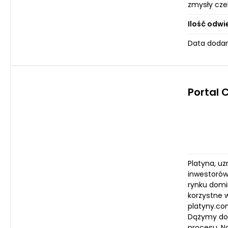
zmysły czek
Ilość odwi
Data dodan
Portal 
Platyna, u
inwestorów
rynku domi
korzystne 
platyny.co
Dążymy do t
procesu. N