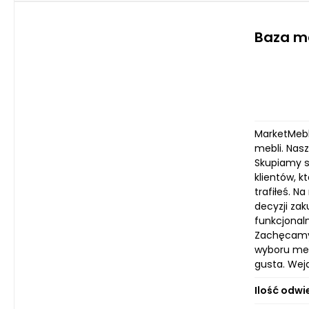
Baza m
MarketMebl
mebli. Nas
Skupiamy s
klientów, k
trafiłeś. N
decyzji zak
funkcjonal
Zachęcamy 
wyboru meb
gusta. Wej
Ilość odwi