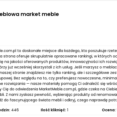
eblowa market meble
e.com.pl to doskonałe miejsce dla każdego, kto poszukuje rzete
za strona oferuje skrupulatnie opracowane rankingi, w których
ię na jakości oferowanych produktów, innowacyjności ich rozwią
tórzy już wcześniej skorzystali z ich usług. Jeśli marzysz o meb
a naszej stronie znajdziesz nie tylko ranking, ale i szczegółowe z
upowej. Bez względu na to, czy preferujesz nowoczesne, minimal
ne rozwiązania — nasze materiały pomogą Ci odnaleźć się wśró
Cię do odwiedzenia MarketMeble.com.pl, gdzie czeka na Ciebie
li. Z nami zyskasz pewność, wybierając produkty od renomowan
dź do fascynującego świata mebli i odkryj, czego naprawdę potr
edzin:
446
Ilość kliknięć:
1
Ocena: