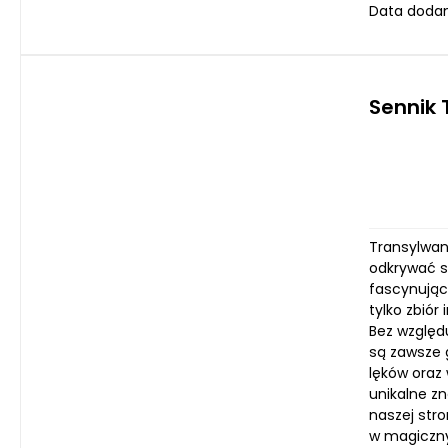
Data dodan
Sennik 
Transylwan
odkrywać s
fascynując
tylko zbiór
Bez względu
są zawsze 
lęków oraz
unikalne z
naszej stro
w magiczny