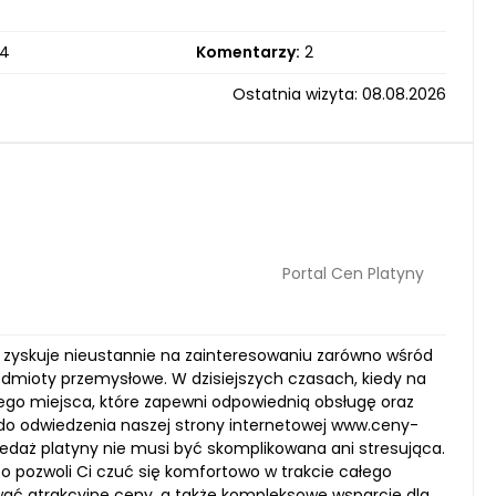
4
Komentarzy:
2
Ostatnia wizyta: 08.08.2026
Portal Cen Platyny
 zyskuje nieustannie na zainteresowaniu zarówno wśród
zedmioty przemysłowe. W dzisiejszych czasach, kiedy na
nego miejsca, które zapewni odpowiednią obsługę oraz
o odwiedzenia naszej strony internetowej www.ceny-
zedaż platyny nie musi być skomplikowana ani stresująca.
 co pozwoli Ci czuć się komfortowo w trakcie całego
ać atrakcyjne ceny, a także kompleksowe wsparcie dla