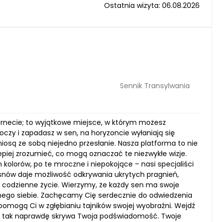
Ostatnia wizyta: 06.08.2026
Sennik Transylwania
ernecie; to wyjątkowe miejsce, w którym możesz
zy i zapadasz w sen, na horyzoncie wyłaniają się
iosą ze sobą niejedno przesłanie. Nasza platforma to nie
lepiej zrozumieć, co mogą oznaczać te niezwykłe wizje.
 kolorów, po te mroczne i niepokojące – nasi specjaliści
a snów daje możliwość odkrywania ukrytych pragnień,
codzienne życie. Wierzymy, że każdy sen ma swoje
mego siebie. Zachęcamy Cię serdecznie do odwiedzenia
 pomogą Ci w zgłębianiu tajników swojej wyobraźni. Wejdź
o tak naprawdę skrywa Twoja podświadomość. Twoje