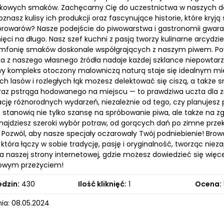
tkowych smaków. Zachęcamy Cię do uczestnictwa w naszych degu
oznasz kulisy ich produkcji oraz fascynujące historie, które kry
 browarów? Nasze podejście do piwowarstwa i gastronomii gwara
ęci na długo. Nasz szef kuchni z pasją tworzy kulinarne arcydz
mfonię smaków doskonale współgrających z naszym piwem. Powsta
a z naszego własnego źródła nadaje każdej szklance niepowtarza
y kompleks otoczony malowniczą naturą staje się idealnym mie
ich lasów i rozległych łąk możesz delektować się ciszą, a tak
raz pstrąga hodowanego na miejscu — to prawdziwa uczta dla zm
cję różnorodnych wydarzeń, niezależnie od tego, czy planujesz p
stanowią nie tylko szansę na spróbowanie piwa, ale także na zgł
znajdziesz szeroki wybór potraw, od gorących dań po zimne prze
 Pozwól, aby nasze specjały oczarowały Twój podniebienie! Browar
 która łączy w sobie tradycję, pasję i oryginalność, tworząc n
a naszej strony internetowej, gdzie możesz dowiedzieć się więce
kowym przeżyciem!
edzin:
430
Ilość kliknięć:
1
Ocena:
ia: 08.05.2024