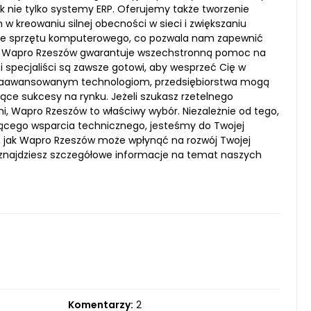
 nie tylko systemy ERP. Oferujemy także tworzenie
w kreowaniu silnej obecności w sieci i zwiększaniu
wanie sprzętu komputerowego, co pozwala nam zapewnić
wy, Wapro Rzeszów gwarantuje wszechstronną pomoc na
 specjaliści są zawsze gotowi, aby wesprzeć Cię w
m zaawansowanym technologiom, przedsiębiorstwa mogą
ce sukcesy na rynku. Jeżeli szukasz rzetelnego
, Wapro Rzeszów to właściwy wybór. Niezależnie od tego,
eżącego wsparcia technicznego, jesteśmy do Twojej
ę, jak Wapro Rzeszów może wpłynąć na rozwój Twojej
e znajdziesz szczegółowe informacje na temat naszych
Komentarzy:
2