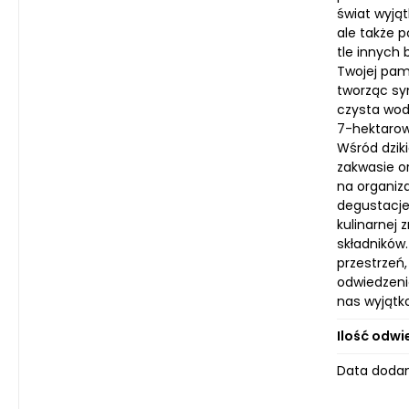
świat wyją
ale także p
tle innych
Twojej pami
tworząc sy
czysta wod
7-hektarow
Wśród dzik
zakwasie o
na organiza
degustacje 
kulinarnej 
składników.
przestrzeń,
odwiedzeni
nas wyjąt
Ilość odwi
Data dodan