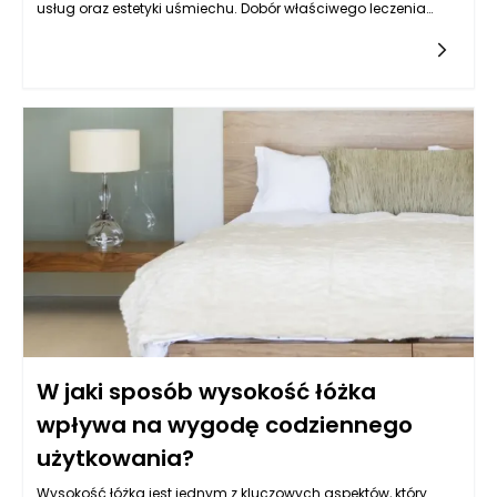
usług oraz estetyki uśmiechu. Dobór właściwego leczenia
stomatologicznego, szczególnie w kontekście odbudowy
korzeni zęba, może wymagać zaawansowanej diagnostyki
oraz analizy sytuacji klinicznej. Stomatolog Rzeszów,
zwłaszcza w renomowanym gabinecie Kołodziejczykowie,
dysponuje narzędziami oraz wiedzą, aby dokładnie ocenić,
czy korzeń zęba nadaje się do dalszej odbudowy. Dzięki
nowoczesnym technologiom, takim jak zdjęcia rentgenowskie
czy tomografia komputerowa, można mieć pewność, że
podejmowane decyzje są zawsze oparte na rzetelnych
danych.
W jaki sposób wysokość łóżka
wpływa na wygodę codziennego
użytkowania?
Wysokość łóżka jest jednym z kluczowych aspektów, który