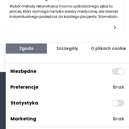
Wybór metody rekonstrukcji mocno uszkodzonego zęba to
proces, który wymaga nie tylko wiedzy medycznej, ale również
indywidualnego podejścia do każdego pacjenta. Stomatolog
Rzeszów z jednej strony musi brać pod uwagę
zaawansowanie uszkodzenia, a z drugiej dostosować
leczenie do konkretnych potrzeb i oczekiwań pacjenta. Każdy
przypadek jest inny, a decyzje podejmowane podczas terapii
są efektem skrupulatnej analizy zarówno stanu zdrowia
zębów, jak i aspektów estetycznych i funkcjonalnych. W
Zgoda
Szczegóły
O plikach cookie
artykule tym postaramy się przybliżyć, w jaki sposób
stomatolog decyduje się na określoną metodę rekonstrukcji
uszkodzonego zęba, biorąc pod uwagę różnorodne czynniki.
Niezbędne
Preferencje
Brak
O nas
Kontakt
Statystyka
Polityka prywatności
(RODO. Cookies)
Marketing
Brak