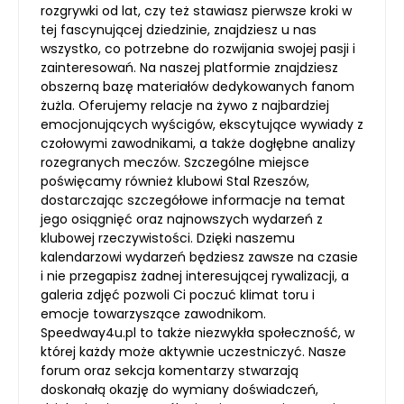
rozgrywki od lat, czy też stawiasz pierwsze kroki w
tej fascynującej dziedzinie, znajdziesz u nas
wszystko, co potrzebne do rozwijania swojej pasji i
zainteresowań. Na naszej platformie znajdziesz
obszerną bazę materiałów dedykowanych fanom
żużla. Oferujemy relacje na żywo z najbardziej
emocjonujących wyścigów, ekscytujące wywiady z
czołowymi zawodnikami, a także dogłębne analizy
rozegranych meczów. Szczególne miejsce
poświęcamy również klubowi Stal Rzeszów,
dostarczając szczegółowe informacje na temat
jego osiągnięć oraz najnowszych wydarzeń z
klubowej rzeczywistości. Dzięki naszemu
kalendarzowi wydarzeń będziesz zawsze na czasie
i nie przegapisz żadnej interesującej rywalizacji, a
galeria zdjęć pozwoli Ci poczuć klimat toru i
emocje towarzyszące zawodnikom.
Speedway4u.pl to także niezwykła społeczność, w
której każdy może aktywnie uczestniczyć. Nasze
forum oraz sekcja komentarzy stwarzają
doskonałą okazję do wymiany doświadczeń,