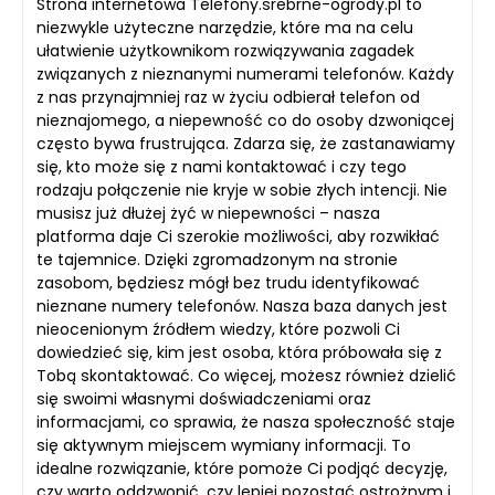
Strona internetowa Telefony.srebrne-ogrody.pl to
niezwykle użyteczne narzędzie, które ma na celu
ułatwienie użytkownikom rozwiązywania zagadek
związanych z nieznanymi numerami telefonów. Każdy
z nas przynajmniej raz w życiu odbierał telefon od
nieznajomego, a niepewność co do osoby dzwoniącej
często bywa frustrująca. Zdarza się, że zastanawiamy
się, kto może się z nami kontaktować i czy tego
rodzaju połączenie nie kryje w sobie złych intencji. Nie
musisz już dłużej żyć w niepewności – nasza
platforma daje Ci szerokie możliwości, aby rozwikłać
te tajemnice. Dzięki zgromadzonym na stronie
zasobom, będziesz mógł bez trudu identyfikować
nieznane numery telefonów. Nasza baza danych jest
nieocenionym źródłem wiedzy, które pozwoli Ci
dowiedzieć się, kim jest osoba, która próbowała się z
Tobą skontaktować. Co więcej, możesz również dzielić
się swoimi własnymi doświadczeniami oraz
informacjami, co sprawia, że nasza społeczność staje
się aktywnym miejscem wymiany informacji. To
idealne rozwiązanie, które pomoże Ci podjąć decyzję,
czy warto oddzwonić, czy lepiej pozostać ostrożnym i