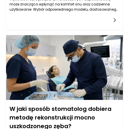
może znacząco wpłynąć na komfort snu oraz codzienne
użytkowanie. Wybór odpowiedniego modelu, dostosowanego
do indywidualnych potrzeb i preferencji, może zaważyć na
jakość snu. Zbyt niskie łóżka mogą sprawiać trudności w
wstawaniu z niego, a zbyt wysokie mogą być problematyczne
dla osób o mniejszych wzrostach. W odpowiedzi na
różnorodne potrzeby użytkowników, producenci oferują szeroki
wachlarz modeli o różnych wysokościach, co pozwala na
znalezienie idealnego rozwiązania. Kluczowym czynnikiem
jest również sposób, w jaki osoby korzystające z łóżka
spędzają czas w nim, na przykład czy jest to tylko miejsce do
snu, czy również do odpoczynku, czytania, czy oglądania
telewizji.
W jaki sposób stomatolog dobiera
metodę rekonstrukcji mocno
uszkodzonego zęba?