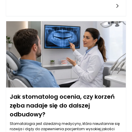
poprawę jakości życia pacjentów. W szczególności leczenie
kanałowe, często będące ostatnią deską ratunku dla zębów
wymagających szczególnej uwagi, wymaga dokładnej
analizy klinicznej oraz precyzyjnego zaplanowania dalszego
postępowania. W wielu przypadkach ponowne leczenie
kanałowe może uratować ząb, ale nie każdy przypadek jest
jednoznaczny. Stomatolog w Rzeszowie potrafi ocenić, kiedy
taka decyzja jest zasadne, a także jak skutecznie
przeprowadzić kolejne etapy terapii protetycznej, aby pacjent
mógł cieszyć się zdrowym uśmiechem.
Jak stomatolog ocenia, czy korzeń
zęba nadaje się do dalszej
odbudowy?
Stomatologia jest dziedziną medycyny, która nieustannie się
rozwija i dąży do zapewnienia pacjentom wysokiej jakości