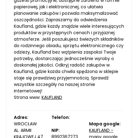
gazetki promocyjne, dostępne zarówno w formie
papierowej, jak i elektronicznej, co ułatwia
planowanie zakupów i pozwala maksymalizować
oszczędności. Zapraszamy do odwiedzenia
Kaufland, gdzie każdy znajdzie wiele interesujących
produktów w przystępnych cenach i przyjaznej
atmosferze. Jeśli poszukujesz świeżych składników
do rodzinnego obiadu, sprzętu elektronicznego czy
odzieży, Kaufland bez wątpienia zaspokoi Twoje
potrzeby, dostarczając jednocześnie wyroby o
doskonałej jakości. Odkryj radość zakupów w
Kaufland, gdzie każda chwila spędzona w sklepie
staje się prawdziwą przyjemnością. Sprawdź
wszystkie szczegóły na naszej stronie
internetowej!
Strona www:
KAUFLAND
Adres:
Telefon:
WROCŁAW
Mapa google:
AL. ARMII
NIP:
KAUFLAND -
KRAJOWEJ 47
8992367273
mapy google