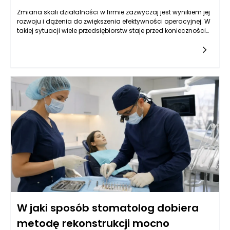
Zmiana skali działalności w firmie zazwyczaj jest wynikiem jej
rozwoju i dążenia do zwiększenia efektywności operacyjnej. W
takiej sytuacji wiele przedsiębiorstw staje przed koniecznością
zakupu nowego, większego obiektu, który pomógłby w
realizacji ambitnych planów. Przy tym kroku kluczowa staje się
kwestia finansowania. Firmy mogą rozważyć różnorodne
opcje, w tym pożyczki hipoteczne, które są dedykowane na
zakup nieruchomości. Warto zrozumieć, jakie wymagania i
możliwości związane są z tym mechanizmem, aby podjąć
świadomą decyzję.
W jaki sposób stomatolog dobiera
metodę rekonstrukcji mocno