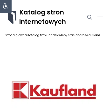
Katalog stron
internetowych
Strona główna
›
Katalog firm
›
Handel
›
Sklepy stacjonarne
›
Kaufland