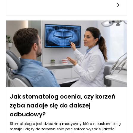
kanałowe, często będące ostatnią deską ratunku dla zębów
wymagających szczególnej uwagi, wymaga dokładnej
analizy klinicznej oraz precyzyjnego zaplanowania dalszego
postępowania. W wielu przypadkach ponowne leczenie
kanałowe może uratować ząb, ale nie każdy przypadek jest
jednoznaczny. Stomatolog w Rzeszowie potrafi ocenić, kiedy
taka decyzja jest zasadne, a także jak skutecznie
przeprowadzić kolejne etapy terapii protetycznej, aby pacjent
mógł cieszyć się zdrowym uśmiechem.
Jak stomatolog ocenia, czy korzeń
zęba nadaje się do dalszej
odbudowy?
Stomatologia jest dziedziną medycyny, która nieustannie się
rozwija i dąży do zapewnienia pacjentom wysokiej jakości