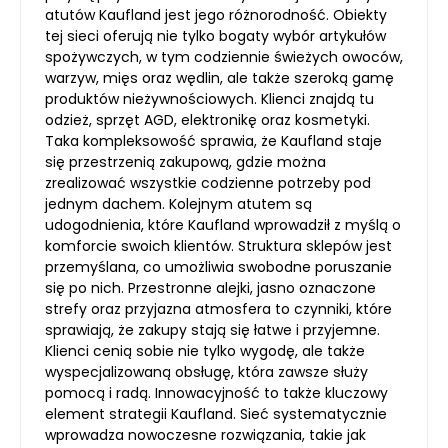
atutów Kaufland jest jego różnorodność. Obiekty
tej sieci oferują nie tylko bogaty wybór artykułów
spożywczych, w tym codziennie świeżych owoców,
warzyw, mięs oraz wędlin, ale także szeroką gamę
produktów nieżywnościowych. Klienci znajdą tu
odzież, sprzęt AGD, elektronikę oraz kosmetyki.
Taka kompleksowość sprawia, że Kaufland staje
się przestrzenią zakupową, gdzie można
zrealizować wszystkie codzienne potrzeby pod
jednym dachem. Kolejnym atutem są
udogodnienia, które Kaufland wprowadził z myślą o
komforcie swoich klientów. Struktura sklepów jest
przemyślana, co umożliwia swobodne poruszanie
się po nich. Przestronne alejki, jasno oznaczone
strefy oraz przyjazna atmosfera to czynniki, które
sprawiają, że zakupy stają się łatwe i przyjemne.
Klienci cenią sobie nie tylko wygodę, ale także
wyspecjalizowaną obsługę, która zawsze służy
pomocą i radą. Innowacyjność to także kluczowy
element strategii Kaufland. Sieć systematycznie
wprowadza nowoczesne rozwiązania, takie jak