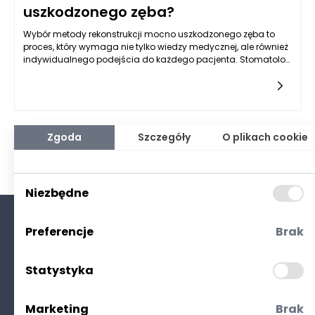
uszkodzonego zęba?
Wybór metody rekonstrukcji mocno uszkodzonego zęba to
proces, który wymaga nie tylko wiedzy medycznej, ale również
indywidualnego podejścia do każdego pacjenta. Stomatolog
Rzeszów z jednej strony musi brać pod uwagę
zaawansowanie uszkodzenia, a z drugiej dostosować
leczenie do konkretnych potrzeb i oczekiwań pacjenta. Każdy
przypadek jest inny, a decyzje podejmowane podczas terapii
są efektem skrupulatnej analizy zarówno stanu zdrowia
zębów, jak i aspektów estetycznych i funkcjonalnych. W
Zgoda
Szczegóły
O plikach cookie
artykule tym postaramy się przybliżyć, w jaki sposób
stomatolog decyduje się na określoną metodę rekonstrukcji
uszkodzonego zęba, biorąc pod uwagę różnorodne czynniki.
Niezbędne
Preferencje
Brak
O nas
Kontakt
Statystyka
Polityka prywatności
(RODO. Cookies)
Marketing
Brak