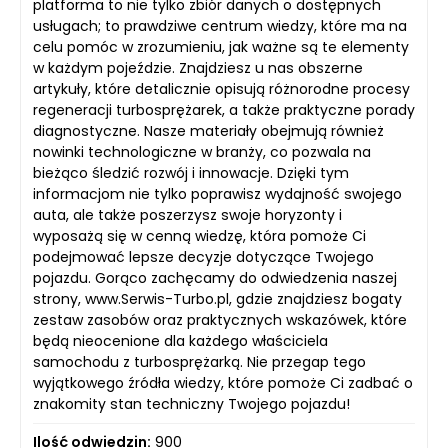
platforma to nie tylko zbiór danych o dostępnych
usługach; to prawdziwe centrum wiedzy, które ma na
celu pomóc w zrozumieniu, jak ważne są te elementy
w każdym pojeździe. Znajdziesz u nas obszerne
artykuły, które detalicznie opisują różnorodne procesy
regeneracji turbosprężarek, a także praktyczne porady
diagnostyczne. Nasze materiały obejmują również
nowinki technologiczne w branży, co pozwala na
bieżąco śledzić rozwój i innowacje. Dzięki tym
informacjom nie tylko poprawisz wydajność swojego
auta, ale także poszerzysz swoje horyzonty i
wyposażą się w cenną wiedzę, która pomoże Ci
podejmować lepsze decyzje dotyczące Twojego
pojazdu. Gorąco zachęcamy do odwiedzenia naszej
strony, www.Serwis-Turbo.pl, gdzie znajdziesz bogaty
zestaw zasobów oraz praktycznych wskazówek, które
będą nieocenione dla każdego właściciela
samochodu z turbosprężarką. Nie przegap tego
wyjątkowego źródła wiedzy, które pomoże Ci zadbać o
znakomity stan techniczny Twojego pojazdu!
Ilość odwiedzin:
900