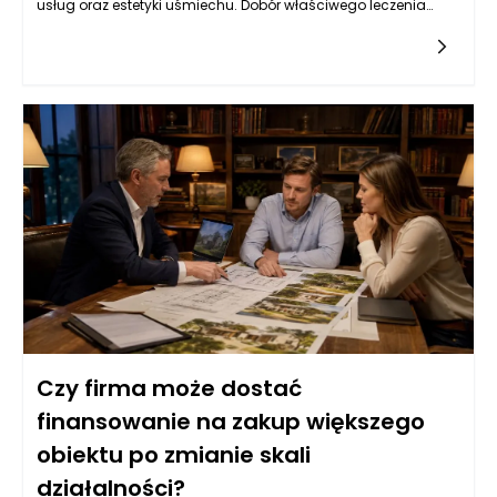
usług oraz estetyki uśmiechu. Dobór właściwego leczenia
stomatologicznego, szczególnie w kontekście odbudowy
korzeni zęba, może wymagać zaawansowanej diagnostyki
oraz analizy sytuacji klinicznej. Stomatolog Rzeszów,
zwłaszcza w renomowanym gabinecie Kołodziejczykowie,
dysponuje narzędziami oraz wiedzą, aby dokładnie ocenić,
czy korzeń zęba nadaje się do dalszej odbudowy. Dzięki
nowoczesnym technologiom, takim jak zdjęcia rentgenowskie
czy tomografia komputerowa, można mieć pewność, że
podejmowane decyzje są zawsze oparte na rzetelnych
danych.
Czy firma może dostać
finansowanie na zakup większego
obiektu po zmianie skali
działalności?