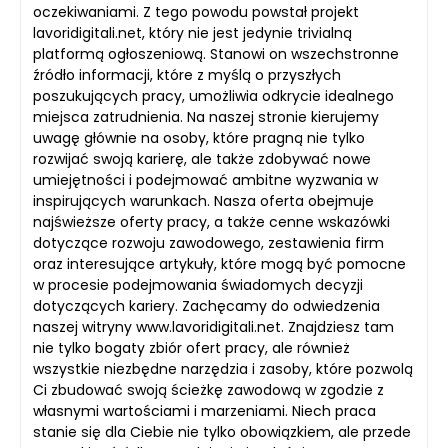
oczekiwaniami. Z tego powodu powstał projekt
lavoridigitali.net, który nie jest jedynie trivialną
platformą ogłoszeniową. Stanowi on wszechstronne
źródło informacji, które z myślą o przyszłych
poszukujących pracy, umożliwia odkrycie idealnego
miejsca zatrudnienia. Na naszej stronie kierujemy
uwagę głównie na osoby, które pragną nie tylko
rozwijać swoją karierę, ale także zdobywać nowe
umiejętności i podejmować ambitne wyzwania w
inspirujących warunkach. Nasza oferta obejmuje
najświeższe oferty pracy, a także cenne wskazówki
dotyczące rozwoju zawodowego, zestawienia firm
oraz interesujące artykuły, które mogą być pomocne
w procesie podejmowania świadomych decyzji
dotyczących kariery. Zachęcamy do odwiedzenia
naszej witryny www.lavoridigitali.net. Znajdziesz tam
nie tylko bogaty zbiór ofert pracy, ale również
wszystkie niezbędne narzędzia i zasoby, które pozwolą
Ci zbudować swoją ścieżkę zawodową w zgodzie z
własnymi wartościami i marzeniami. Niech praca
stanie się dla Ciebie nie tylko obowiązkiem, ale przede