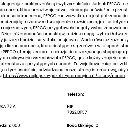
 elegancję z praktycznością i wytrzymałością. Jednak PEPCO to 
do domu, które umożliwiają łatwe i niedrogie odświeżenie przes
 akcesoria kuchenne, PEPCO ma wszystko, co jest potrzebne do 
ienci znajdą tu zarówno funkcjonalne rozwiązania, jak i estetyc
 najmłodszych, PEPCO przygotowało bogaty wybór zabawek oraz 
. Dzięki różnorodności produktów, rodzice mogą szybko i łatwo z
py jeszcze bardziej satysfakcjonującymi. Warto również zaznaczy
ąc liczne promocje, które dostępne są zarówno w sklepach stacjo
 PEPCO oferują znakomite okazje do oszczędnego shoppingu, p
do odkrywania wszechświata PEPCO, gdzie każdy znajdzie coś i
 atmosferze i przystępnych cenach. To wyjątkowe miejsce, w kt
ię o tym osobiście, odwiedzając naszą stronę internetową, aby o
w:
https://www.najlepsze-gazetki-promocyjne.pl/sklepy/pepco
Telefon:
KA 73 A
NIP:
7822131157
edzin:
600
Ilość kliknięć:
0