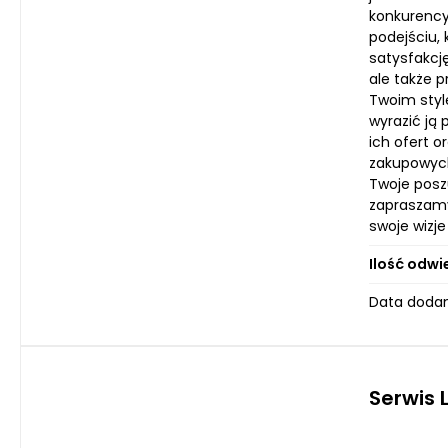
konkurency
podejściu,
satysfakcj
ale także 
Twoim styl
wyrazić ją
ich ofert o
zakupowych
Twoje posz
zapraszamy
swoje wizje
Ilość odwi
Data dodan
Serwis