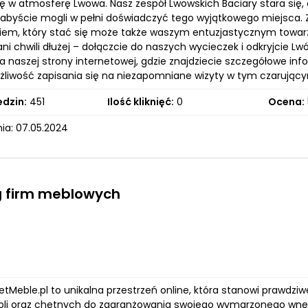
ię w atmosferę Lwowa. Nasz zespół Lwowskich Baciary stara się,
abyście mogli w pełni doświadczyć tego wyjątkowego miejsca. Z n
iem, który stać się może także waszym entuzjastycznym towa
 ani chwili dłużej – dołączcie do naszych wycieczek i odkryjcie
a naszej strony internetowej, gdzie znajdziecie szczegółowe i
żliwość zapisania się na niezapomniane wizyty w tym czarują
edzin:
451
Ilość kliknięć:
0
Ocena:
ia: 07.05.2024
g firm meblowych
etMeble.pl to unikalna przestrzeń online, która stanowi prawdziw
bli oraz chętnych do zaaranżowania swojego wymarzonego wnętr