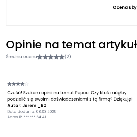
Ocena uży
Opinie na temat artyku
Średnia ocena
(2)
Cześć! Szukam opinii na temat Pepco. Czy ktoś mógłby
podzielić się swoimi doświadczeniami z tą firmą? Dziękuję!
Autor: Jeremi_60
Data dodania: 08.03.2025
Adres IP: ***.***.64.41