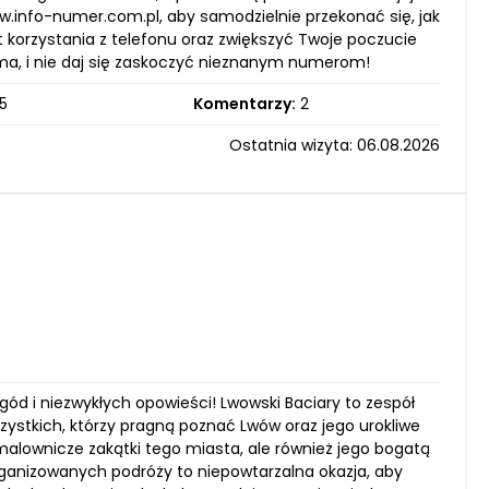
w.info-numer.com.pl, aby samodzielnie przekonać się, jak
korzystania z telefonu oraz zwiększyć Twoje poczucie
rma, i nie daj się zaskoczyć nieznanym numerom!
5
Komentarzy:
2
Ostatnia wizyta: 06.08.2026
d i niezwykłych opowieści! Lwowski Baciary to zespół
ystkich, którzy pragną poznać Lwów oraz jego urokliwe
 malownicze zakątki tego miasta, ale również jego bogatą
organizowanych podróży to niepowtarzalna okazja, aby