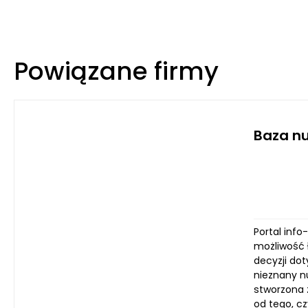
Powiązane firmy
Baza n
Portal inf
możliwość 
decyzji do
nieznany n
stworzona z
od tego, c