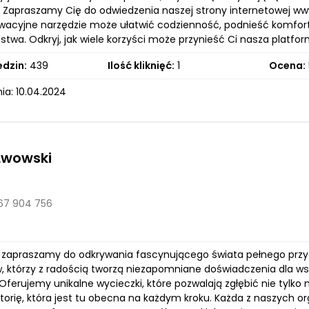
. Zapraszamy Cię do odwiedzenia naszej strony internetowej ww
wacyjne narzędzie może ułatwić codzienność, podnieść komfort 
stwa. Odkryj, jak wiele korzyści może przynieść Ci nasza platfo
edzin:
439
Ilość kliknięć:
1
Ocena:
ia: 10.04.2024
Lwowski
67 904 756
 zapraszamy do odkrywania fascynującego świata pełnego przygó
, którzy z radością tworzą niezapomniane doświadczenia dla wsz
Oferujemy unikalne wycieczki, które pozwalają zgłębić nie tylko
istorię, która jest tu obecna na każdym kroku. Każda z naszych 