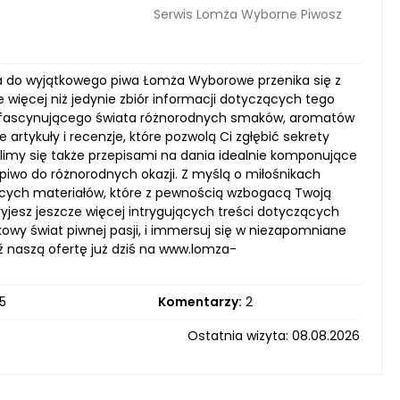
Serwis Lomża Wyborne Piwosz
sja do wyjątkowego piwa Łomża Wyborowe przenika się z
więcej niż jedynie zbiór informacji dotyczących tego
ie fascynującego świata różnorodnych smaków, aromatów
artykuły i recenzje, które pozwolą Ci zgłębić sekrety
limy się także przepisami na dania idealnie komponujące
piwo do różnorodnych okazji. Z myślą o miłośnikach
jących materiałów, które z pewnością wzbogacą Twoją
jesz jeszcze więcej intrygujących treści dotyczących
owy świat piwnej pasji, i immersuj się w niezapomniane
 naszą ofertę już dziś na www.lomza-
5
Komentarzy:
2
Ostatnia wizyta: 08.08.2026