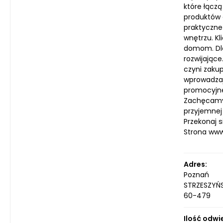
które łączą
produktów 
praktyczne
wnętrzu. Kl
domom. Dla
rozwijające
czyni zaku
wprowadzaj
promocyjne
Zachęcamy 
przyjemnej
Przekonaj s
Strona ww
Adres:
Poznań
STRZESZYŃS
60-479
Ilość odwi