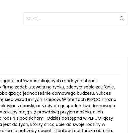
yciąga klientów poszukujących modnych ubrań i
irma zadebiutowała na rynku, zdobyła sobie zaufanie,
ie obciążając jednocześnie domowego budżetu. Sukces
 tę sieć wśród innych sklepów. W ofertach PEPCO można
 atrakcyjne zabawki, artykuły do gospodarstwa domowego
 zakupy stają się prawdziwą przyjemnością, a ich
la rodzin z pociechami. Odzież dostępna w PEPCO łączy
 jest do tych, którzy chcą ubierać swoje rodziny w
rozumie potrzeby swoich klientów i dostarcza ubrania,