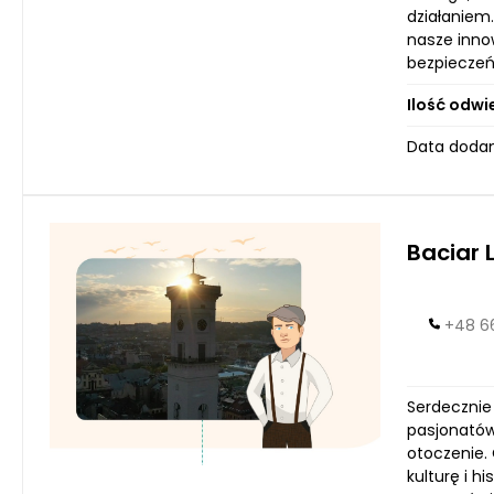
działaniem
nasze inno
bezpieczeń
Ilość odwi
Data dodan
Baciar 
+48 6
Serdecznie
pasjonatów
otoczenie. 
kulturę i h