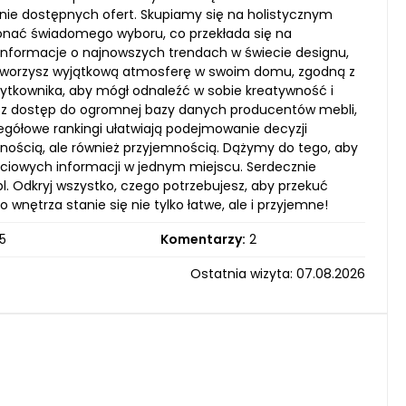
anie dostępnych ofert. Skupiamy się na holistycznym
konać świadomego wyboru, co przekłada się na
 informacje o najnowszych trendach w świecie designu,
 stworzysz wyjątkową atmosferę w swoim domu, zgodną z
ytkownika, aby mógł odnaleźć w sobie kreatywność i
jesz dostęp do ogromnej bazy danych producentów mebli,
czegółowe rankingi ułatwiają podejmowanie decyzji
nością, ale również przyjemnością. Dążymy do tego, aby
ściowych informacji w jednym miejscu. Serdecznie
. Odkryj wszystko, czego potrzebujesz, aby przekuć
nętrza stanie się nie tylko łatwe, ale i przyjemne!
5
Komentarzy:
2
Ostatnia wizyta: 07.08.2026