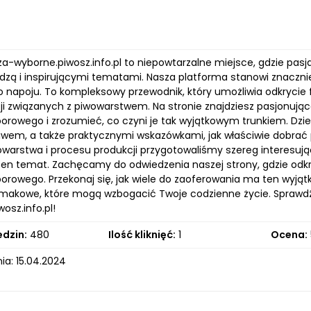
za-wyborne.piwosz.info.pl to niepowtarzalne miejsce, gdzie pa
dzą i inspirującymi tematami. Nasza platforma stanowi znacznie 
o napoju. To kompleksowy przewodnik, który umożliwia odkryc
ji związanych z piwowarstwem. Na stronie znajdziesz pasjonujące 
rowego i zrozumieć, co czyni je tak wyjątkowym trunkiem. Dzie
piwem, a także praktycznymi wskazówkami, jak właściwie dobrać 
iwowarstwa i procesu produkcji przygotowaliśmy szereg interesu
ten temat. Zachęcamy do odwiedzenia naszej strony, gdzie odkry
rowego. Przekonaj się, jak wiele do zaoferowania ma ten wyjątk
makowe, które mogą wzbogacić Twoje codzienne życie. Sprawdź
osz.info.pl!
edzin:
480
Ilość kliknięć:
1
Ocena:
ia: 15.04.2024