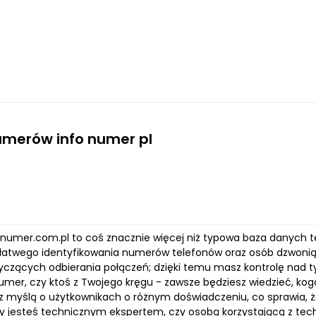
umerów info numer pl
o-numer.com.pl to coś znacznie więcej niż typowa baza danych t
łatwego identyfikowania numerów telefonów oraz osób dzwoni
tyczących odbierania połączeń; dzięki temu masz kontrolę nad t
umer, czy ktoś z Twojego kręgu - zawsze będziesz wiedzieć, ko
 myślą o użytkownikach o różnym doświadczeniu, co sprawia, że j
zy jesteś technicznym ekspertem, czy osobą korzystającą z techn