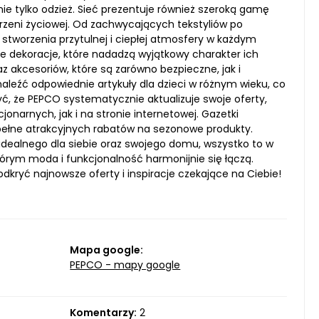
nie tylko odzież. Sieć prezentuje również szeroką gamę
trzeni życiowej. Od zachwycających tekstyliów po
stworzenia przytulnej i ciepłej atmosfery w każdym
zne dekoracje, które nadadzą wyjątkowy charakter ich
akcesoriów, które są zarówno bezpieczne, jak i
naleźć odpowiednie artykuły dla dzieci w różnym wieku, co
ć, że PEPCO systematycznie aktualizuje swoje oferty,
narnych, jak i na stronie internetowej. Gazetki
ełne atrakcyjnych rabatów na sezonowe produkty.
dealnego dla siebie oraz swojego domu, wszystko to w
órym moda i funkcjonalność harmonijnie się łączą.
dkryć najnowsze oferty i inspiracje czekające na Ciebie!
Mapa google:
PEPCO - mapy google
Komentarzy:
2