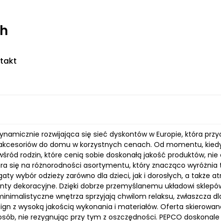
ch
takt
ynamicznie rozwijająca się sieć dyskontów w Europie, która prz
akcesoriów do domu w korzystnych cenach. Od momentu, kiedy f
wśród rodzin, które cenią sobie doskonałą jakość produktów, n
ra się na różnorodności asortymentu, który znacząco wyróżnia
gaty wybór odzieży zarówno dla dzieci, jak i dorosłych, a także
nty dekoracyjne. Dzięki dobrze przemyślanemu układowi sklepów
 minimalistyczne wnętrza sprzyjają chwilom relaksu, zwłaszcza d
gn z wysoką jakością wykonania i materiałów. Oferta skierowana
osób, nie rezygnując przy tym z oszczędności. PEPCO doskonale 