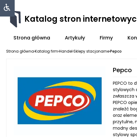
Katalog stron internetowy
Strona główna
Artykuły
Firmy
Kon
Strona główna
›
Katalog firm
›
Handel
›
Sklepy stacjonarne
›
Pepco
Pepco
PEPCO to d
stylowych 
zwłaszcza 
PEPCO opie
znaleźć bo
oraz eleme
przytulne,
modny desi
stylowy sp