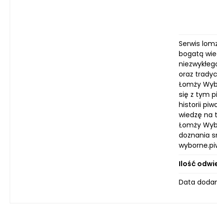
Serwis lom
bogatą wie
niezwykłeg
oraz tradyc
Łomży Wybo
się z tym 
historii p
wiedzę na 
Łomży Wybo
doznania s
wyborne.piw
Ilość odwi
Data dodan