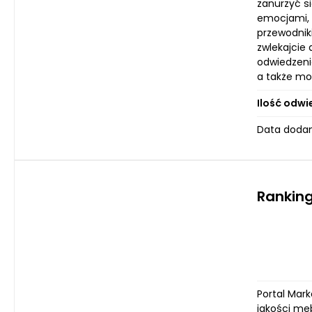
zanurzyć s
emocjami, 
przewodnik
zwlekajcie
odwiedzeni
a także mo
Ilość odwi
Data dodan
Rankin
Portal Mark
jakości me