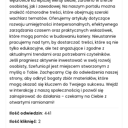
wędrówce ku lepszej wersji siebie, zarówno w sferze
osobistej, jak i zawodowej. Na naszym portalu można
znaleźć różnorodne treści, które obejmują szeroki
wachlarz tematów. Oferujemy artykuły dotyczące
rozwoju umiejętności interpersonalnych, efektywnego
zarządzania czasem oraz praktycznych wskazówek,
które mogą pomóc w budowaniu kariery. Nieustannie
pracujemy nad tym, by dostarczać treści, które są nie
tylko edukacyjne, ale też angażujące i zgodne z
aktualnymi trendami oraz potrzebami czytelników.
Jeśli pragniesz aktywnie inwestować w swój rozwój
osobisty, Szefunio.pl jest miejscem stworzonym z
myślą o Tobie. Zachęcamy Cię do odwiedzenia naszej
strony, aby odkryć bogaty zbiór materiałów, które
mogą okazać się kluczem do Twojego sukcesu. Wejdź
w interakcję z naszą społecznością i pozwól się
zainspirować do działania – czekamy na Ciebie z
otwartymi ramionami!
Ilość odwiedzin:
441
Ilość kliknięć:
2