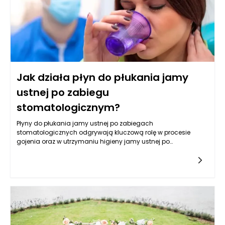
Jak działa płyn do płukania jamy
ustnej po zabiegu
stomatologicznym?
Płyny do płukania jamy ustnej po zabiegach
stomatologicznych odgrywają kluczową rolę w procesie
gojenia oraz w utrzymaniu higieny jamy ustnej po
interwencjach stomatologicznych. Po każdym zabiegu
stomatologicznym, niezależnie od jego charakteru, w jamie
ustnej mogą pozostawać resztki pokarmowe, bakterie oraz
materiały, które mogą wpływać na komfort i stan zdrowia
pacjenta. Płyny te są zaprojektowane tak, aby nie tylko
oczyszczać, ale również chronić tkanki oraz wspierać gojenie.
Ich działanie opiera się na różnych składnikach aktywnych,
które przynoszą szereg korzyści dla zdrowia jamy ustnej.