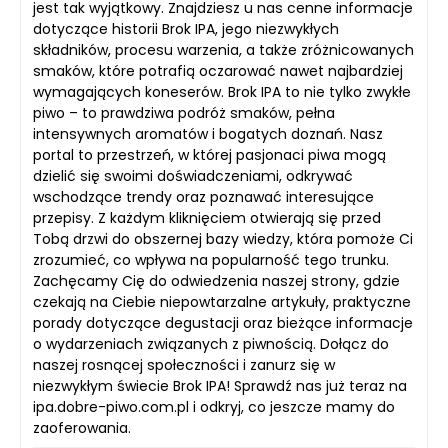
jest tak wyjątkowy. Znajdziesz u nas cenne informacje
dotyczące historii Brok IPA, jego niezwykłych
składników, procesu warzenia, a także zróżnicowanych
smaków, które potrafią oczarować nawet najbardziej
wymagających koneserów. Brok IPA to nie tylko zwykłe
piwo – to prawdziwa podróż smaków, pełna
intensywnych aromatów i bogatych doznań. Nasz
portal to przestrzeń, w której pasjonaci piwa mogą
dzielić się swoimi doświadczeniami, odkrywać
wschodzące trendy oraz poznawać interesujące
przepisy. Z każdym kliknięciem otwierają się przed
Tobą drzwi do obszernej bazy wiedzy, która pomoże Ci
zrozumieć, co wpływa na popularność tego trunku.
Zachęcamy Cię do odwiedzenia naszej strony, gdzie
czekają na Ciebie niepowtarzalne artykuły, praktyczne
porady dotyczące degustacji oraz bieżące informacje
o wydarzeniach związanych z piwnością. Dołącz do
naszej rosnącej społeczności i zanurz się w
niezwykłym świecie Brok IPA! Sprawdź nas już teraz na
ipa.dobre-piwo.com.pl i odkryj, co jeszcze mamy do
zaoferowania.