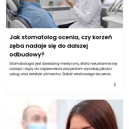
Jak stomatolog ocenia, czy korzeń
zęba nadaje się do dalszej
odbudowy?
Stomatologia jest dziedziną medycyny, która nieustannie się
rozwija i dąży do zapewnienia pacjentom wysokiej jakości
usług oraz estetyki uśmiechu. Dobór właściwego leczenia
stomatologicznego, szczególnie w kontekście odbudowy
korzeni zęba, może wymagać zaawansowanej diagnostyki
oraz analizy sytuacji klinicznej. Stomatolog Rzeszów,
zwłaszcza w renomowanym gabinecie Kołodziejczykowie,
dysponuje narzędziami oraz wiedzą, aby dokładnie ocenić,
czy korzeń zęba nadaje się do dalszej odbudowy. Dzięki
nowoczesnym technologiom, takim jak zdjęcia rentgenowskie
czy tomografia komputerowa, można mieć pewność, że
podejmowane decyzje są zawsze oparte na rzetelnych
danych.