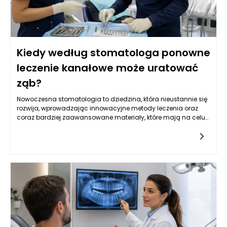
Kiedy według stomatologa ponowne
leczenie kanałowe może uratować
ząb?
Nowoczesna stomatologia to dziedzina, która nieustannie się
rozwija, wprowadzając innowacyjne metody leczenia oraz
coraz bardziej zaawansowane materiały, które mają na celu
poprawę jakości życia pacjentów. W szczególności leczenie
kanałowe, często będące ostatnią deską ratunku dla zębów
wymagających szczególnej uwagi, wymaga dokładnej
analizy klinicznej oraz precyzyjnego zaplanowania dalszego
postępowania. W wielu przypadkach ponowne leczenie
kanałowe może uratować ząb, ale nie każdy przypadek jest
jednoznaczny. Stomatolog w Rzeszowie potrafi ocenić, kiedy
taka decyzja jest zasadne, a także jak skutecznie
przeprowadzić kolejne etapy terapii protetycznej, aby pacjent
mógł cieszyć się zdrowym uśmiechem.