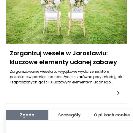
Zorganizuj wesele w Jarosławiu:
kluczowe elementy udanej zabawy
Zorganizowanie wesela to wyjątkowe wydarzenie, które
pozostaje w pamięci na całe życie – zarówno pary młodej, jak
i zaproszonych gości. Kluczowym elementem udanego
przyjęcia jest przede wszystkim wybór odpowiedniej lokalizacji.
Wesela Jarosław stają się coraz bardziej popularne dzięki
urokowi tego miasta, które łączy historię, malownicze
krajobrazy oraz gościnność lokalnej społeczności. W
Jarosławiu znajduje się wiele pięknych sal weselnych –
zarówno nowoczesnych, jak i tych z klimatem dawnej
Zgoda
Szczegóły
O plikach cookie
architektury – co pozwala każdej parze znaleźć coś
dopasowanego do swojego stylu. Profesjonalna obsługa,
elastyczne podejście do potrzeb klientów oraz możliwość