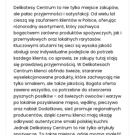
Delikatesy Centrum to nie tylko miejsce zakupów,
ale pałac przyjemności i satysfakcji. Od wielu lat
cieszą się zaufaniem klientów w Polsce, oferując
różnorodny asortyment, który zachwyca
bogactwem zarówno produktów spożywczych, jak i
przemysłowych oraz lokalnych rarytasów.
Kluczowymi atutami tej sieci są wysoka jakość
obsługi oraz indywidualne podejście do potrzeb
każdego klienta, co sprawia, że zakupy tutaj stają
się prawdziwą przyjemnością. W Delikatesach
Centrum klienci obfindo świeże, starannie
wyselekcjonowane produkty, które zachwycają nie
tylko smakiem, ale także jakością. Bogata oferta
zawiera wszystko, co potrzebne do stworzenia
pysznych posiłków – od świeżych owoców i warzyw
po lokalnie pozyskiwane mięso, wędliny, pieczywo
oraz nabiał. Dodatkowo, sieć promuje regionalnych
producentów, dzięki czemu klienci mają okazję
odkrywać autentyczne smaki polskiej kuchni.
Jednak Delikatesy Centrum to nie tylko artykuły
spożywcze. To także miejsce, gdzie można znaleźć