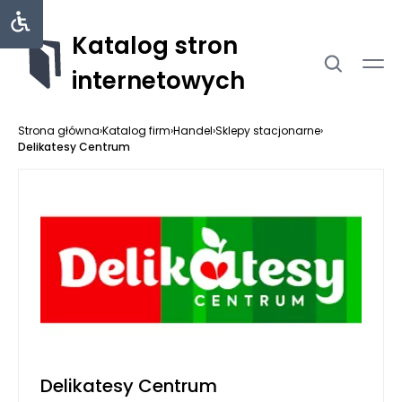
Katalog stron
internetowych
Strona główna
›
Katalog firm
›
Handel
›
Sklepy stacjonarne
›
Delikatesy Centrum
Delikatesy Centrum