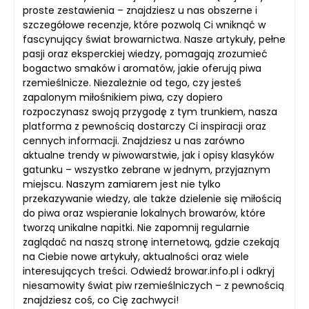
proste zestawienia – znajdziesz u nas obszerne i
szczegółowe recenzje, które pozwolą Ci wniknąć w
fascynujący świat browarnictwa. Nasze artykuły, pełne
pasji oraz eksperckiej wiedzy, pomagają zrozumieć
bogactwo smaków i aromatów, jakie oferują piwa
rzemieślnicze. Niezależnie od tego, czy jesteś
zapalonym miłośnikiem piwa, czy dopiero
rozpoczynasz swoją przygodę z tym trunkiem, nasza
platforma z pewnością dostarczy Ci inspiracji oraz
cennych informacji. Znajdziesz u nas zarówno
aktualne trendy w piwowarstwie, jak i opisy klasyków
gatunku – wszystko zebrane w jednym, przyjaznym
miejscu. Naszym zamiarem jest nie tylko
przekazywanie wiedzy, ale także dzielenie się miłością
do piwa oraz wspieranie lokalnych browarów, które
tworzą unikalne napitki. Nie zapomnij regularnie
zaglądać na naszą stronę internetową, gdzie czekają
na Ciebie nowe artykuły, aktualności oraz wiele
interesujących treści. Odwiedź browar.info.pl i odkryj
niesamowity świat piw rzemieślniczych – z pewnością
znajdziesz coś, co Cię zachwyci!