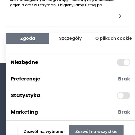
gojenia oraz w utrzymaniu higieny jamy ustnej po
interwencjach stomatologicznych. Po każdym zabiegu
stomatologicznym, niezależnie od jego charakteru, w jamie
ustnej mogą pozostawać resztki pokarmowe, bakterie oraz
materiały, które mogą wpływać na komfort i stan zdrowia
pacjenta. Płyny te są zaprojektowane tak, aby nie tylko
oczyszczać, ale również chronić tkanki oraz wspierać gojenie.
Zgoda
Szczegóły
O plikach cookie
Ich działanie opiera się na różnych składnikach aktywnych,
które przynoszą szereg korzyści dla zdrowia jamy ustnej.
Niezbędne
Preferencje
Brak
O nas
Kontakt
Statystyka
Polityka prywatności
(RODO. Cookies)
Marketing
Brak
Zezwól na wybrane
Zezwól na wszystkie