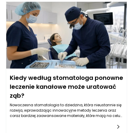
Kiedy według stomatologa ponowne
leczenie kanałowe może uratować
ząb?
Nowoczesna stomatologia to dziedzina, która nieustannie się
rozwija, wprowadzając innowacyjne metody leczenia oraz
coraz bardziej zaawansowane materiały, które mają na celu
poprawę jakości życia pacjentów. W szczególności leczenie
kanałowe, często będące ostatnią deską ratunku dla zębów
wymagających szczególnej uwagi, wymaga dokładnej