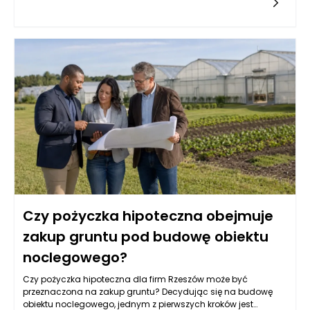
korzeni zęba, może wymagać zaawansowanej diagnostyki
oraz analizy sytuacji klinicznej. Stomatolog Rzeszów,
zwłaszcza w renomowanym gabinecie Kołodziejczykowie,
dysponuje narzędziami oraz wiedzą, aby dokładnie ocenić,
czy korzeń zęba nadaje się do dalszej odbudowy. Dzięki
nowoczesnym technologiom, takim jak zdjęcia rentgenowskie
czy tomografia komputerowa, można mieć pewność, że
podejmowane decyzje są zawsze oparte na rzetelnych
danych.
Czy pożyczka hipoteczna obejmuje
zakup gruntu pod budowę obiektu
noclegowego?
Czy pożyczka hipoteczna dla firm Rzeszów może być
przeznaczona na zakup gruntu? Decydując się na budowę
obiektu noclegowego, jednym z pierwszych kroków jest