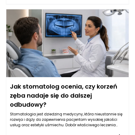
analizy klinicznej oraz precyzyjnego zaplanowania dalszego
postępowania. W wielu przypadkach ponowne leczenie
kanałowe może uratować ząb, ale nie każdy przypadek jest
jednoznaczny. Stomatolog w Rzeszowie potrafi ocenić, kiedy
taka decyzja jest zasadne, a także jak skutecznie
przeprowadzić kolejne etapy terapii protetycznej, aby pacjent
mógł cieszyć się zdrowym uśmiechem.
Jak stomatolog ocenia, czy korzeń
zęba nadaje się do dalszej
odbudowy?
Stomatologia jest dziedziną medycyny, która nieustannie się
rozwija i dąży do zapewnienia pacjentom wysokiej jakości
usług oraz estetyki uśmiechu. Dobór właściwego leczenia
stomatologicznego, szczególnie w kontekście odbudowy