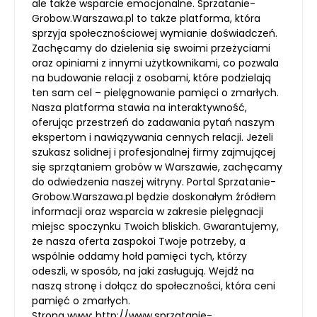
ale także wsparcie emocjonalne. Sprzatanie-
Grobow.Warszawa.pl to także platforma, która
sprzyja społecznościowej wymianie doświadczeń.
Zachęcamy do dzielenia się swoimi przeżyciami
oraz opiniami z innymi użytkownikami, co pozwala
na budowanie relacji z osobami, które podzielają
ten sam cel – pielęgnowanie pamięci o zmarłych.
Nasza platforma stawia na interaktywność,
oferując przestrzeń do zadawania pytań naszym
ekspertom i nawiązywania cennych relacji. Jeżeli
szukasz solidnej i profesjonalnej firmy zajmującej
się sprzątaniem grobów w Warszawie, zachęcamy
do odwiedzenia naszej witryny. Portal Sprzatanie-
Grobow.Warszawa.pl będzie doskonałym źródłem
informacji oraz wsparcia w zakresie pielęgnacji
miejsc spoczynku Twoich bliskich. Gwarantujemy,
że nasza oferta zaspokoi Twoje potrzeby, a
wspólnie oddamy hołd pamięci tych, którzy
odeszli, w sposób, na jaki zasługują. Wejdź na
naszą stronę i dołącz do społeczności, która ceni
pamięć o zmarłych.
Strona www:
http://www.sprzatanie-