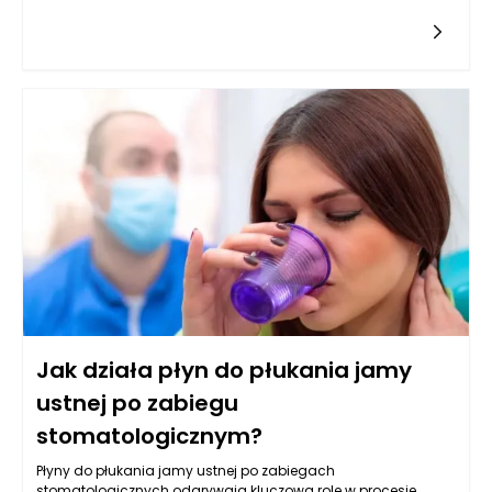
zdobycie odpowiedniej lokalizacji. Zakup gruntu
niejednokrotnie może wiązać się z niemałymi kosztami, co
prowadzi do potrzeby finansowania tej inwestycji. W tym
kontekście pojawia się pytanie, czy pożyczka hipoteczna, jako
produkt finansowy, jest odpowiednim rozwiązaniem dla osób
pragnących nabyć działkę budowlaną. Przede wszystkim,
należy zwrócić uwagę na charakterystykę pożyczki
hipotecznej. Obejmuje ona zabezpieczenie na nieruchomości,
co dla banków stanowi gwarancję spłaty zobowiązań.
Oznacza to, że instytucje finansowe będą skłonne udzielić
pożyczki hipotecznej na zakup gruntu, jeśli jest on
przeznaczony pod zabudowę.
Jak działa płyn do płukania jamy
ustnej po zabiegu
stomatologicznym?
Płyny do płukania jamy ustnej po zabiegach
stomatologicznych odgrywają kluczową rolę w procesie