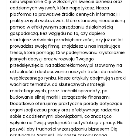
celu wspieranie Cię w złożonym świecie biznesu oraz
codziennych wyzwań, które napotykasz. Nasza
platforma to prawdziwe źródło cennych informacji i
praktycznych wskazówek, które stanowią nieocenioną
pomoc w efektywnym zarządzaniu działalnością
gospodarczą. Bez względu na to, czy dopiero
startujesz w świecie przedsiębiorczości, czy już od lat
prowadzisz swoją firmę, znajdziesz u nas inspirujące
treści, które pomogą Ci w podejmowaniu krystalicznie
jasnych decyzji oraz w rozwoju Twojego
przedsięwzięcia. Na zakladreklamowy.pl stawiamy na
aktualność i dostosowanie naszych treści do realiów
współczesnego rynku. Nasze artykuły obejmują szeroki
wachlarz tematów, od skutecznych strategii
marketingowych, przez techniki sprzedaży, po
budowanie silnej marki i zarządzanie finansami.
Dodatkowo oferujemy praktyczne porady dotyczące
organizacji czasu pracy oraz efektywnego radzenia
sobie z codziennymi obowiązkami, co znacząco
wpłynie na Twoją wydajność i satysfakcję z pracy. Nie
pozwól, aby trudności w zarządzaniu biznesem Cię
przytłoczyły. Sprawdź, jak nasze zasoby mogą