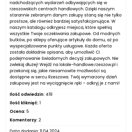
nadchodzących wydarzeń odbywających się w
rzeszowskich centrach handlowych. Dzięki naszym
starannie zebranym danym zakupy staną się nie tylko
prostsze, ale również bardziej satysfakcjonujące. W
naszym katalogu odkryjesz miejsca, które spełnią
wszystkie Twoje oczekiwania zakupowe. Od modnych
butków, po sklepy oferujące artykuły do domu, aż po
wyspecjalizowane punkty usługowe. Każda oferta
została dokładnie opisana, aby umożliwić Ci
podejmowanie świadomych decyzji zakupowych. Nie
zwlekaj dłużej! Wejdź na lokale-handlowe.rzeszow.pl i
przekonaj się, jakie niesamowite możliwości są
dostępne w sercu Rzeszowa. Twój wymarzony dzień
zakupowy jest na wyciągnięcie ręki – odkryj je z nami!
Ilość odwiedzin:
419
Ilość kliknięć:
1
Ocena:
5
Komentarzy:
2
Data dodania: 11.04.2024