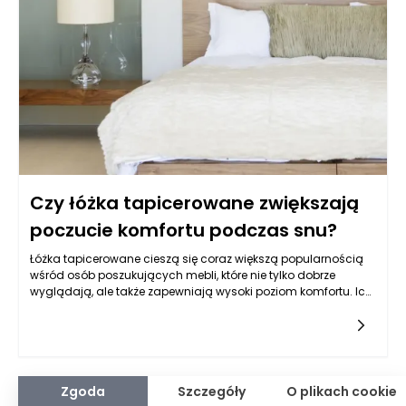
Czy łóżka tapicerowane zwiększają
poczucie komfortu podczas snu?
Łóżka tapicerowane cieszą się coraz większą popularnością
wśród osób poszukujących mebli, które nie tylko dobrze
wyglądają, ale także zapewniają wysoki poziom komfortu. Ich
miękka powierzchnia, estetyka oraz możliwość dostosowania
do indywidualnych potrzeb użytkownika sprawiają, że wiele
osób decyduje się na taką formę sypialni. Warto zatem
przyjrzeć się, jak tapicerowane łóżka wpływają na jakość snu i
ogólne poczucie komfortu podczas wypoczynku.
Zgoda
Szczegóły
O plikach cookie