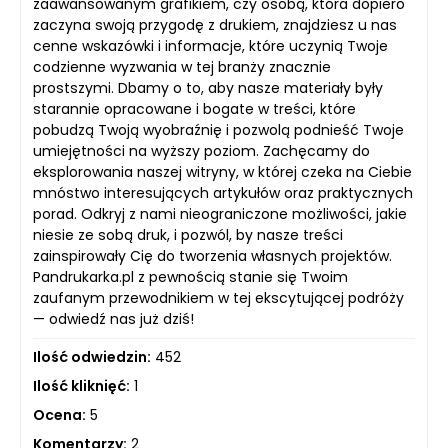
zaawansowanym grafikiem, czy osobą, która dopiero
zaczyna swoją przygodę z drukiem, znajdziesz u nas
cenne wskazówki i informacje, które uczynią Twoje
codzienne wyzwania w tej branży znacznie
prostszymi. Dbamy o to, aby nasze materiały były
starannie opracowane i bogate w treści, które
pobudzą Twoją wyobraźnię i pozwolą podnieść Twoje
umiejętności na wyższy poziom. Zachęcamy do
eksplorowania naszej witryny, w której czeka na Ciebie
mnóstwo interesujących artykułów oraz praktycznych
porad. Odkryj z nami nieograniczone możliwości, jakie
niesie ze sobą druk, i pozwól, by nasze treści
zainspirowały Cię do tworzenia własnych projektów.
Pandrukarka.pl z pewnością stanie się Twoim
zaufanym przewodnikiem w tej ekscytującej podróży
— odwiedź nas już dziś!
Ilość odwiedzin:
452
Ilość kliknięć:
1
Ocena:
5
Komentarzy:
2