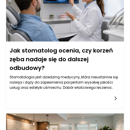
mógł cieszyć się zdrowym uśmiechem.
Jak stomatolog ocenia, czy korzeń
zęba nadaje się do dalszej
odbudowy?
Stomatologia jest dziedziną medycyny, która nieustannie się
rozwija i dąży do zapewnienia pacjentom wysokiej jakości
usług oraz estetyki uśmiechu. Dobór właściwego leczenia
stomatologicznego, szczególnie w kontekście odbudowy
korzeni zęba, może wymagać zaawansowanej diagnostyki
oraz analizy sytuacji klinicznej. Stomatolog Rzeszów,
zwłaszcza w renomowanym gabinecie Kołodziejczykowie,
dysponuje narzędziami oraz wiedzą, aby dokładnie ocenić,
czy korzeń zęba nadaje się do dalszej odbudowy. Dzięki
nowoczesnym technologiom, takim jak zdjęcia rentgenowskie
czy tomografia komputerowa, można mieć pewność, że