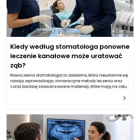
Kiedy według stomatologa ponowne
leczenie kanałowe może uratować
ząb?
Nowoczesna stomatologia to dziedzina, która nieustannie się
rozwija, wprowadzając innowacyjne metody leczenia oraz
coraz bardziej zaawansowane materiały, które mają na celu
poprawę jakości życia pacjentów. W szczególności leczenie
kanałowe, często będące ostatnią deską ratunku dla zębów
wymagających szczególnej uwagi, wymaga dokładnej
analizy klinicznej oraz precyzyjnego zaplanowania dalszego
postępowania. W wielu przypadkach ponowne leczenie
kanałowe może uratować ząb, ale nie każdy przypadek jest
jednoznaczny. Stomatolog w Rzeszowie potrafi ocenić, kiedy
taka decyzja jest zasadne, a także jak skutecznie
przeprowadzić kolejne etapy terapii protetycznej, aby pacjent