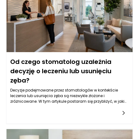
podejmowane decyzje są zawsze oparte na rzetelnych
danych.
Od czego stomatolog uzależnia
decyzję o leczeniu lub usunięciu
zęba?
Decyzje podejmowane przez stomatologów w kontekście
leczenia lub usunięcia zęba są niezwykle złożone i
zróżnicowane. W tym artykule postaram się przybliżyć, w jaki
sposób specjaliści, w tym stomatolog Rzeszów, oceniają stan
zębów i jakie czynniki mają wpływ na wybór konkretnej metody
terapeutycznej. Wiadomo, że każdy przypadek jest inny, a
stomatolog zawsze ma na celu dobro pacjenta, dlatego
każda decyzja jest poprzedzona dokładną analizą
diagnostyczną oraz indywidualnym planowaniem leczenia.