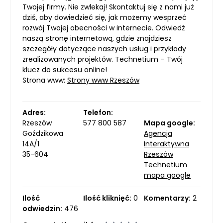
Twojej firmy. Nie zwlekaj! Skontaktuj się z nami już
dziś, aby dowiedzieć się, jak możemy wesprzeć
rozwój Twojej obecności w internecie. Odwiedź
naszą stronę internetową, gdzie znajdziesz
szczegóły dotyczące naszych usług i przykłady
zrealizowanych projektów. Technetium – Twój
klucz do sukcesu online!
Strona www:
Strony www Rzeszów
Adres:
Telefon:
Rzeszów
577 800 587
Mapa google:
Goździkowa
Agencja
14A/1
Interaktywna
35-604
Rzeszów
Technetium
mapa google
Ilość
Ilość kliknięć:
0
Komentarzy:
2
odwiedzin:
476