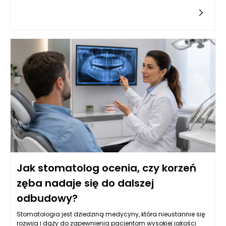
poprawę jakości życia pacjentów. W szczególności leczenie
kanałowe, często będące ostatnią deską ratunku dla zębów
wymagających szczególnej uwagi, wymaga dokładnej
analizy klinicznej oraz precyzyjnego zaplanowania dalszego
postępowania. W wielu przypadkach ponowne leczenie
kanałowe może uratować ząb, ale nie każdy przypadek jest
jednoznaczny. Stomatolog w Rzeszowie potrafi ocenić, kiedy
taka decyzja jest zasadne, a także jak skutecznie
przeprowadzić kolejne etapy terapii protetycznej, aby pacjent
mógł cieszyć się zdrowym uśmiechem.
Jak stomatolog ocenia, czy korzeń
zęba nadaje się do dalszej
odbudowy?
Stomatologia jest dziedziną medycyny, która nieustannie się
rozwija i dąży do zapewnienia pacjentom wysokiej jakości