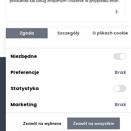
produktów lub usług znajomym i rodzinie. W przypadku strony
D-Com, program ten oferuje możliwość zdobycia
różnorodnych bonusów za każdą skuteczną
rekomendację. Kluczowym elementem jest tutaj współpraca
między firmą a jej użytkownikami, powodująca, że klienci
czują się doceniani za swoją lojalność i wsparcie. Działanie
programu poleceń można opisać jako prosty proces — klienci,
Zgoda
Szczegóły
O plikach cookie
którzy polecają produkty D-Com innym, otrzymują korzyści,
gdy nowi klienci dokonają zakupów przy ich pośrednictwie. To
efektywna strategia marketingowa, która przyczynia się do
zwiększenia bazy klientów, jednocześnie wzmacniając więź
Niezbędne
między marką a jej obecnymi użytkownikami.
Preferencje
Brak
O nas
Kontakt
Statystyka
Polityka prywatności
(RODO. Cookies)
Marketing
Brak
Zezwól na wybrane
Zezwól na wszystkie