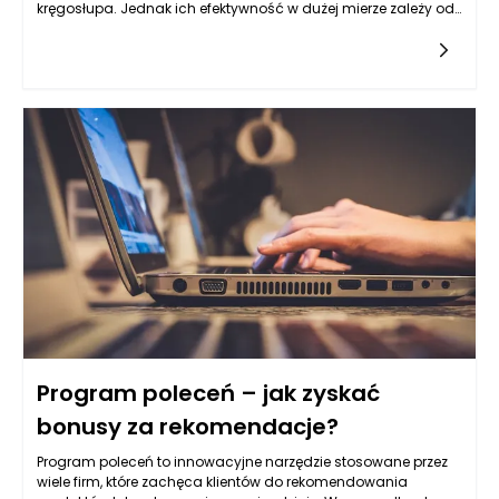
kręgosłupa. Jednak ich efektywność w dużej mierze zależy od
odpowiedniego dobrania łóżka. Wybór odpowiedniego łóżka,
które współpracuje z materacami ortopedycznymi, ma
kluczowe znaczenie dla osiągnięcia maksymalnego komfortu
oraz wsparcia w czasie snu. Dlatego warto zastanowić się,
jakie cechy powinno mieć łóżko, aby w pełni wykorzystać
potencjał materaca ortopedycznego.
Program poleceń – jak zyskać
bonusy za rekomendacje?
Program poleceń to innowacyjne narzędzie stosowane przez
wiele firm, które zachęca klientów do rekomendowania