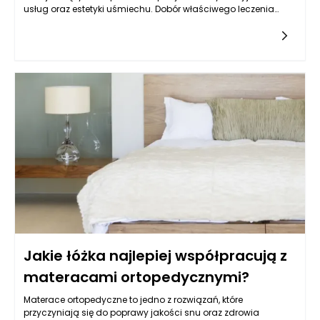
usług oraz estetyki uśmiechu. Dobór właściwego leczenia
stomatologicznego, szczególnie w kontekście odbudowy
korzeni zęba, może wymagać zaawansowanej diagnostyki
oraz analizy sytuacji klinicznej. Stomatolog Rzeszów,
zwłaszcza w renomowanym gabinecie Kołodziejczykowie,
dysponuje narzędziami oraz wiedzą, aby dokładnie ocenić,
czy korzeń zęba nadaje się do dalszej odbudowy. Dzięki
nowoczesnym technologiom, takim jak zdjęcia rentgenowskie
czy tomografia komputerowa, można mieć pewność, że
podejmowane decyzje są zawsze oparte na rzetelnych
danych.
Jakie łóżka najlepiej współpracują z
materacami ortopedycznymi?
Materace ortopedyczne to jedno z rozwiązań, które
przyczyniają się do poprawy jakości snu oraz zdrowia