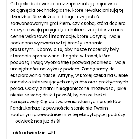
Ci tajniki drukowania oraz zaprezentują najnowsze
osiągnięcia technologiczne, które rewolucjonizują tę
dziedzinę. Niezależnie od tego, czy jesteś
zaawansowanym grafikiem, czy osobą, która dopiero
zaczyna swoją przygodę z drukiem, znajdziesz u nas
cenne wskazówki i informacje, które uczynią Twoje
codzienne wyzwania w tej branży znacznie
prostszymi. Dbamy o to, aby nasze materiały były
starannie opracowane i bogate w treści, które
pobudzą Twoją wyobraźnię i pozwolą podnieść Twoje
umiejętności na wyższy poziom. Zachęcamy do
eksplorowania naszej witryny, w której czeka na Ciebie
mnóstwo interesujących artykułów oraz praktycznych
porad. Odkryj z nami nieograniczone możliwości, jakie
niesie ze sobą druk, i pozwól, by nasze treści
zainspirowały Cię do tworzenia własnych projektów.
Pandrukarka.pl z pewnością stanie się Twoim
zaufanym przewodnikiem w tej ekscytującej podróży
— odwiedź nas już dziś!
Ilość odwiedzin:
451