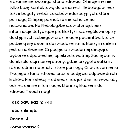
zrozumienie swojego stanu zdrowia. Oferujemy nie
tylko bazę kontaktową do uznanych flebologów, lecz
także bogaty wybór zasobów edukacyjnych, które
pomogą Ci lepiej poznać różne schorzenia
naczyniowe. Na Flebolog.Rzeszow.pl znajdziesz
informacje dotyczące profilaktyki, szczegółowe opisy
dostępnych zabiegów oraz relacje pacjentów, którzy
podzielą się swoimi doświadczeniami. Naszym celem
jest umożliwienie Ci podjęcia świadomej decyzji o
wyborze odpowiedniej opieki zdrowotnej. Zachęcamy
do eksploracji naszej strony, gdzie przygotowaliśmy
różnorodne materiały, które pomogą Ci w zrozumieniu
Twojego stanu zdrowia oraz w podjęciu odpowiednich
kroków. Nie zwlekaj – odwiedź nas już dziś na www, aby
odkryć cenne informacje, które są kluczem do
zdrowia Twoich nóg!
Ilość odwiedzin:
740
Ilość kliknięć:
1
Ocena:
4
Komentarzy:
2