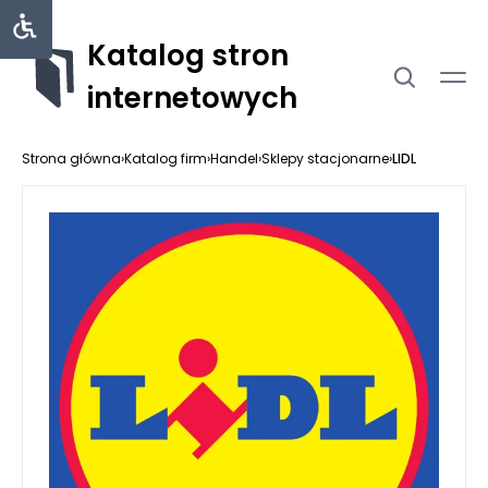
Katalog stron
internetowych
Strona główna
›
Katalog firm
›
Handel
›
Sklepy stacjonarne
›
LIDL