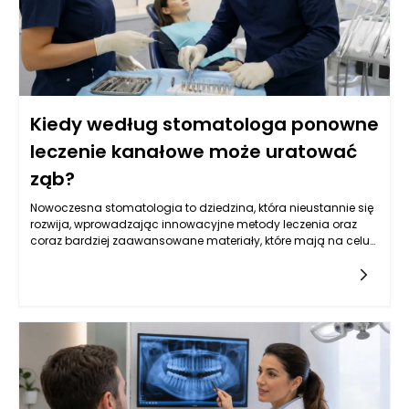
Kiedy według stomatologa ponowne
leczenie kanałowe może uratować
ząb?
Nowoczesna stomatologia to dziedzina, która nieustannie się
rozwija, wprowadzając innowacyjne metody leczenia oraz
coraz bardziej zaawansowane materiały, które mają na celu
poprawę jakości życia pacjentów. W szczególności leczenie
kanałowe, często będące ostatnią deską ratunku dla zębów
wymagających szczególnej uwagi, wymaga dokładnej
analizy klinicznej oraz precyzyjnego zaplanowania dalszego
postępowania. W wielu przypadkach ponowne leczenie
kanałowe może uratować ząb, ale nie każdy przypadek jest
jednoznaczny. Stomatolog w Rzeszowie potrafi ocenić, kiedy
taka decyzja jest zasadne, a także jak skutecznie
przeprowadzić kolejne etapy terapii protetycznej, aby pacjent
mógł cieszyć się zdrowym uśmiechem.