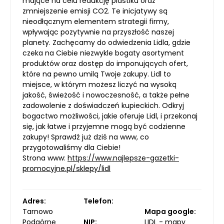
mające na celu redukcję plastiku oraz
zmniejszenie emisji CO2. Te inicjatywy są
nieodłącznym elementem strategii firmy,
wpływając pozytywnie na przyszłość naszej
planety. Zachęcamy do odwiedzenia Lidla, gdzie
czeka na Ciebie niezwykle bogaty asortyment
produktów oraz dostęp do imponujących ofert,
które na pewno umilą Twoje zakupy. Lidl to
miejsce, w którym możesz liczyć na wysoką
jakość, świeżość i nowoczesność, a także pełne
zadowolenie z doświadczeń kupieckich. Odkryj
bogactwo możliwości, jakie oferuje Lidl, i przekonaj
się, jak łatwe i przyjemne mogą być codzienne
zakupy! Sprawdź już dziś na www, co
przygotowaliśmy dla Ciebie!
Strona www:
https://www.najlepsze-gazetki-
promocyjne.pl/sklepy/lidl
Adres:
Telefon:
Tarnowo
Mapa google:
Podgórne
NIP:
LIDL - mapy