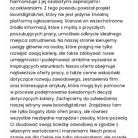
harmonizuje z jej osobistymi aspiracjami i
oczekiwaniami. Z tego powodu powstał projekt
lavoridigitali.net, który nie jest jedynie trivialną
platformą ogłoszeniową. Stanowi on wszechstronne
źródło informacji, które z myślą o przyszłych
poszukujących pracy, umożliwia odkrycie idealnego
miejsca zatrudnienia. Na naszej stronie kierujemy
uwagę głównie na osoby, które pragną nie tylko
rozwijać swoją karierę, ale także zdobywać nowe
umiejętności i podejmować ambitne wyzwania w
inspirujących warunkach. Nasza oferta obejmuje
najświeższe oferty pracy, a także cenne wskazówki
dotyczące rozwoju zawodowego, zestawienia firm
oraz interesujące artykuły, które mogą być pomocne
w procesie podejmowania świadomych decyzji
dotyczących kariery. Zachęcamy do odwiedzenia
naszej witryny www.lavoridigitali.net. Znajdziesz tam
nie tylko bogaty zbiór ofert pracy, ale również
wszystkie niezbędne narzędzia i zasoby, które pozwolą
Ci zbudować swoją ścieżkę zawodową w zgodzie z
własnymi wartościami i marzeniami. Niech praca
stanie się dla Ciebie nie tylko obowiązkiem, ale przede