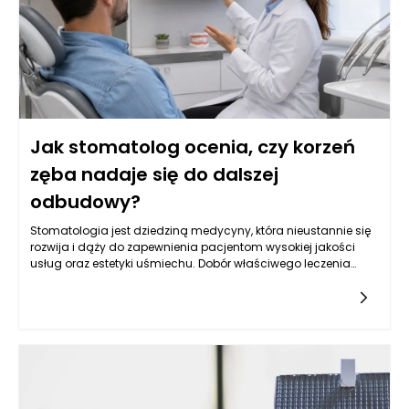
Jak stomatolog ocenia, czy korzeń
zęba nadaje się do dalszej
odbudowy?
Stomatologia jest dziedziną medycyny, która nieustannie się
rozwija i dąży do zapewnienia pacjentom wysokiej jakości
usług oraz estetyki uśmiechu. Dobór właściwego leczenia
stomatologicznego, szczególnie w kontekście odbudowy
korzeni zęba, może wymagać zaawansowanej diagnostyki
oraz analizy sytuacji klinicznej. Stomatolog Rzeszów,
zwłaszcza w renomowanym gabinecie Kołodziejczykowie,
dysponuje narzędziami oraz wiedzą, aby dokładnie ocenić,
czy korzeń zęba nadaje się do dalszej odbudowy. Dzięki
nowoczesnym technologiom, takim jak zdjęcia rentgenowskie
czy tomografia komputerowa, można mieć pewność, że