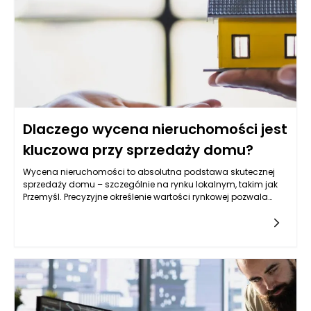
podejmowane decyzje są zawsze oparte na rzetelnych
danych.
Dlaczego wycena nieruchomości jest
kluczowa przy sprzedaży domu?
Wycena nieruchomości to absolutna podstawa skutecznej
sprzedaży domu – szczególnie na rynku lokalnym, takim jak
Przemyśl. Precyzyjne określenie wartości rynkowej pozwala
uniknąć zarówno niedoszacowania, które mogłoby oznaczać
stratę finansową, jak i przeszacowania, które może odstraszyć
potencjalnych nabywców. Dobrze wykonana wycena
nieruchomości w Przemyślu umożliwia sprzedającemu
ustalenie realistycznej ceny ofertowej, która odzwierciedla
aktualną sytuację rynkową. W ten sposób właściciel nie tylko
zwiększa swoje szanse na szybką sprzedaż, ale również może
lepiej przygotować się do negocjacji. W kontekście
konkurencyjnego rynku, właściwa wycena staje się kluczowym