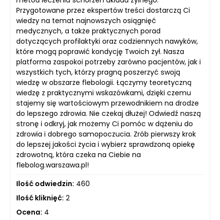
metod leczenia schorzeń układu żylnego.
Przygotowane przez ekspertów treści dostarczą Ci
wiedzy na temat najnowszych osiągnięć
medycznych, a także praktycznych porad
dotyczących profilaktyki oraz codziennych nawyków,
które mogą poprawić kondycję Twoich żył. Nasza
platforma zaspokoi potrzeby zarówno pacjentów, jak i
wszystkich tych, którzy pragną poszerzyć swoją
wiedzę w obszarze flebologii. Łączymy teoretyczną
wiedzę z praktycznymi wskazówkami, dzięki czemu
stajemy się wartościowym przewodnikiem na drodze
do lepszego zdrowia. Nie czekaj dłużej! Odwiedź naszą
stronę i odkryj, jak możemy Ci pomóc w dążeniu do
zdrowia i dobrego samopoczucia. Zrób pierwszy krok
do lepszej jakości życia i wybierz sprawdzoną opiekę
zdrowotną, która czeka na Ciebie na
flebolog.warszawa.pl!
Ilość odwiedzin:
460
Ilość kliknięć:
2
Ocena:
4