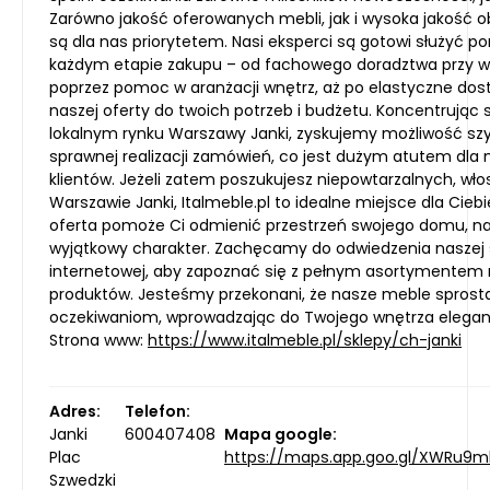
Zarówno jakość oferowanych mebli, jak i wysoka jakość ob
są dla nas priorytetem. Nasi eksperci są gotowi służyć 
każdym etapie zakupu – od fachowego doradztwa przy w
poprzez pomoc w aranżacji wnętrz, aż po elastyczne do
naszej oferty do twoich potrzeb i budżetu. Koncentrując 
lokalnym rynku Warszawy Janki, zyskujemy możliwość szyb
sprawnej realizacji zamówień, co jest dużym atutem dla
klientów. Jeżeli zatem poszukujesz niepowtarzalnych, wło
Warszawie Janki, Italmeble.pl to idealne miejsce dla Ciebi
oferta pomoże Ci odmienić przestrzeń swojego domu, n
wyjątkowy charakter. Zachęcamy do odwiedzenia naszej 
internetowej, aby zapoznać się z pełnym asortymentem
produktów. Jesteśmy przekonani, że nasze meble sprost
oczekiwaniom, wprowadzając do Twojego wnętrza eleganc
Strona www:
https://www.italmeble.pl/sklepy/ch-janki
Adres:
Telefon:
Janki
600407408
Mapa google:
Plac
https://maps.app.goo.gl/XWRu9
Szwedzki