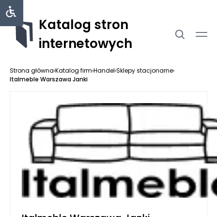
Katalog stron
internetowych
Strona główna
›
Katalog firm
›
Handel
›
Sklepy stacjonarne
›
Italmeble Warszawa Janki