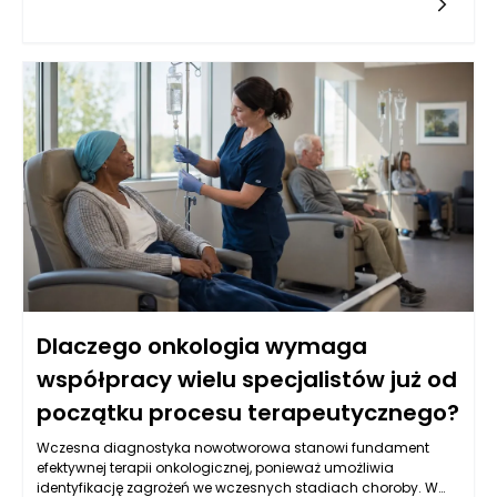
firmy do nowej lokalizacji, taka forma finansowania może
odgrywać kluczową rolę. Główną jej zaletą jest możliwość
uzyskania dużej sumy pieniędzy, zabezpieczonej na
kupowanej nieruchomości. Dzięki temu przedsiębiorca może
skoncentrować się na rozwijaniu swojego biznesu, zamiast na
codziennym zarządzaniu finansami. Warto jednak
zaznaczyć, że takie rozwiązanie wiąże się z długoterminowym
zobowiązaniem, które wymaga starannej analizy i oceny
sytuacji finansowej.
Dlaczego onkologia wymaga
współpracy wielu specjalistów już od
początku procesu terapeutycznego?
Wczesna diagnostyka nowotworowa stanowi fundament
efektywnej terapii onkologicznej, ponieważ umożliwia
identyfikację zagrożeń we wczesnych stadiach choroby. W