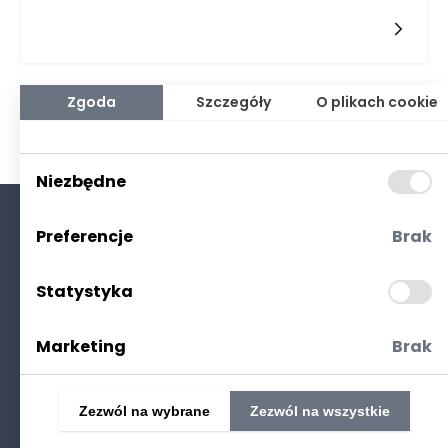
Warszawie, podobnie jak w innych dużych miastach,
dostępność nowoczesnych urządzeń diagnostycznych oraz
wyspecjalizowanych ośrodków sprawia, że pacjenci mają
szansę na szybką i rzetelną diagnozę. Dzięki współpracy
różnych specjalistów, takich jak radiolodzy, patolodzy i
onkolodzy, możliwe jest dokładne określenie typów
Zgoda
Szczegóły
O plikach cookie
nowotworów, a także ich lokalizacji oraz stopnia
zaawansowania. Każdy z tych specjalistów wnosi unikalną
wiedzę, która pozwala na postawienie trafnej diagnozy.
Działania podejmowane na tym etapie mają kluczowe
Niezbędne
znaczenie dla dalszego planowania leczenia, ponieważ
wczesne wykrycie nowotworu znacznie zwiększa szanse na
jego wyleczenie oraz na przeżycie pacjenta.
Preferencje
Brak
O nas
Kontakt
Statystyka
Polityka prywatności
(RODO. Cookies)
Marketing
Brak
Zezwól na wybrane
Zezwól na wszystkie