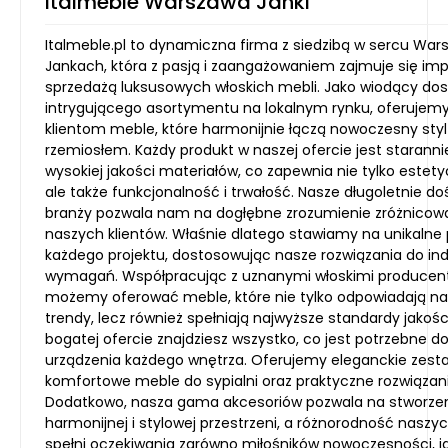
Italmeble Warszawa Janki
Italmeble.pl to dynamiczna firma z siedzibą w sercu War
Jankach, która z pasją i zaangażowaniem zajmuje się im
sprzedażą luksusowych włoskich mebli. Jako wiodący do
intrygującego asortymentu na lokalnym rynku, oferuje
klientom meble, które harmonijnie łączą nowoczesny sty
rzemiosłem. Każdy produkt w naszej ofercie jest starann
wysokiej jakości materiałów, co zapewnia nie tylko estet
ale także funkcjonalność i trwałość. Nasze długoletnie d
branży pozwala nam na dogłębne zrozumienie zróżnicow
naszych klientów. Właśnie dlatego stawiamy na unikalne
każdego projektu, dostosowując nasze rozwiązania do in
wymagań. Współpracując z uznanymi włoskimi producen
możemy oferować meble, które nie tylko odpowiadają na
trendy, lecz również spełniają najwyższe standardy jakośc
bogatej ofercie znajdziesz wszystko, co jest potrzebne d
urządzenia każdego wnętrza. Oferujemy eleganckie zesta
komfortowe meble do sypialni oraz praktyczne rozwiązani
Dodatkowo, nasza gama akcesoriów pozwala na stworze
harmonijnej i stylowej przestrzeni, a różnorodność naszyc
spełni oczekiwania zarówno miłośników nowoczesności, jak 