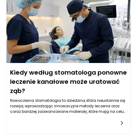
Kiedy według stomatologa ponowne
leczenie kanałowe może uratować
ząb?
Nowoczesna stomatologia to dziedzina, która nieustannie się
rozwija, wprowadzając innowacyjne metody leczenia oraz
coraz bardziej zaawansowane materiały, które mają na celu
poprawę jakości życia pacjentów. W szczególności leczenie
kanałowe, często będące ostatnią deską ratunku dla zębów
wymagających szczególnej uwagi, wymaga dokładnej
analizy klinicznej oraz precyzyjnego zaplanowania dalszego