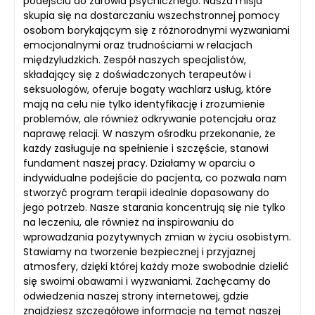
podejściu do zdrowia psychicznego. Nasza misja
skupia się na dostarczaniu wszechstronnej pomocy
osobom borykającym się z różnorodnymi wyzwaniami
emocjonalnymi oraz trudnościami w relacjach
międzyludzkich. Zespół naszych specjalistów,
składający się z doświadczonych terapeutów i
seksuologów, oferuje bogaty wachlarz usług, które
mają na celu nie tylko identyfikację i zrozumienie
problemów, ale również odkrywanie potencjału oraz
naprawę relacji. W naszym ośrodku przekonanie, że
każdy zasługuje na spełnienie i szczęście, stanowi
fundament naszej pracy. Działamy w oparciu o
indywidualne podejście do pacjenta, co pozwala nam
stworzyć program terapii idealnie dopasowany do
jego potrzeb. Nasze starania koncentrują się nie tylko
na leczeniu, ale również na inspirowaniu do
wprowadzania pozytywnych zmian w życiu osobistym.
Stawiamy na tworzenie bezpiecznej i przyjaznej
atmosfery, dzięki której każdy może swobodnie dzielić
się swoimi obawami i wyzwaniami. Zachęcamy do
odwiedzenia naszej strony internetowej, gdzie
znajdziesz szczegółowe informacje na temat naszej