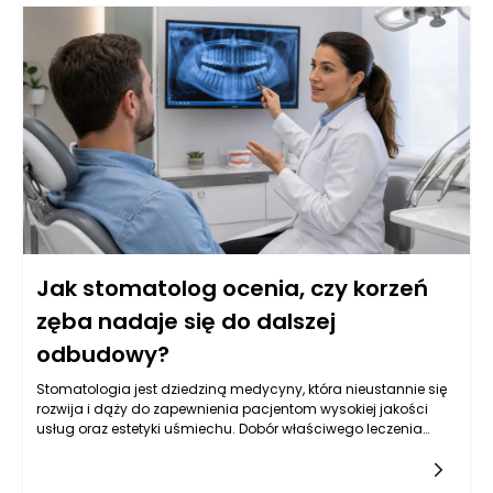
postępowania. W wielu przypadkach ponowne leczenie
kanałowe może uratować ząb, ale nie każdy przypadek jest
jednoznaczny. Stomatolog w Rzeszowie potrafi ocenić, kiedy
taka decyzja jest zasadne, a także jak skutecznie
przeprowadzić kolejne etapy terapii protetycznej, aby pacjent
mógł cieszyć się zdrowym uśmiechem.
Jak stomatolog ocenia, czy korzeń
zęba nadaje się do dalszej
odbudowy?
Stomatologia jest dziedziną medycyny, która nieustannie się
rozwija i dąży do zapewnienia pacjentom wysokiej jakości
usług oraz estetyki uśmiechu. Dobór właściwego leczenia
stomatologicznego, szczególnie w kontekście odbudowy
korzeni zęba, może wymagać zaawansowanej diagnostyki
oraz analizy sytuacji klinicznej. Stomatolog Rzeszów,