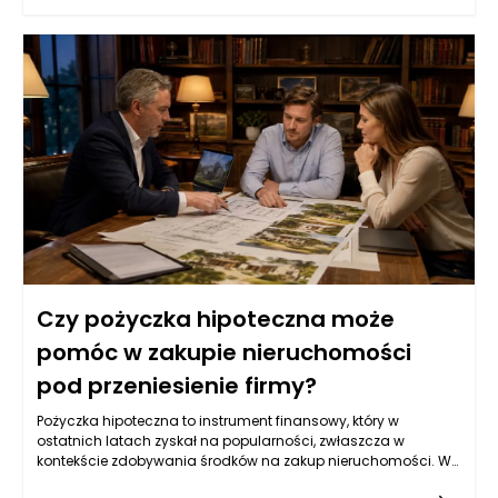
zwłaszcza w renomowanym gabinecie Kołodziejczykowie,
dysponuje narzędziami oraz wiedzą, aby dokładnie ocenić,
czy korzeń zęba nadaje się do dalszej odbudowy. Dzięki
nowoczesnym technologiom, takim jak zdjęcia rentgenowskie
czy tomografia komputerowa, można mieć pewność, że
podejmowane decyzje są zawsze oparte na rzetelnych
danych.
Czy pożyczka hipoteczna może
pomóc w zakupie nieruchomości
pod przeniesienie firmy?
Pożyczka hipoteczna to instrument finansowy, który w
ostatnich latach zyskał na popularności, zwłaszcza w
kontekście zdobywania środków na zakup nieruchomości. W
przypadku przedsiębiorców, którzy rozważają przeniesienie