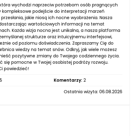
, która wychodzi naprzeciw potrzebom osób pragnących
y kompleksowe podejście do interpretacji marzeń
zesłania, jakie niosą ich nocne wyobrażenia. Nasza
 dostarczając wartościowych informacji na temat
ch. Każda wizja nocna jest unikalna, a nasza platforma
rzemyślanej strukturze oraz intuicyjnemu interfejsowi,
ależnie od poziomu doświadczenia. Zapraszamy Cię do
arbnica wiedzy na temat snów. Odkryj, jak wiele możesz
wnieść pozytywne zmiany do Twojego codziennego życia.
zać się pomocne w Twojej osobistej podróży rozwoju.
Ci powiedzieć!
5
Komentarzy:
2
Ostatnia wizyta: 06.08.2026