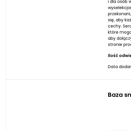
i dla osób 
wyselekcjo
przekonani
się, aby k
cechy. Ser
które mogą
aby dołącz
stronie pro
Ilość odwi
Data dodan
Baza sn