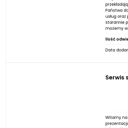
przekładają
Państwa do
usług oraz 
starannie 
możemy wsp
Ilość odwi
Data dodan
Serwis 
Witamy na s
prezentacj