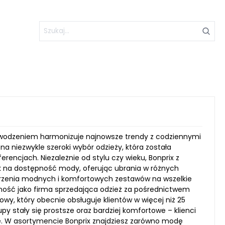
 powodzeniem harmonizuje najnowsze trendy z codziennymi
a niezwykle szeroki wybór odzieży, która została
rencjach. Niezależnie od stylu czy wieku, Bonprix z
k na dostępność mody, oferując ubrania w różnych
orzenia modnych i komfortowych zestawów na wszelkie
łalność jako firma sprzedająca odzież za pośrednictwem
wy, który obecnie obsługuje klientów w więcej niż 25
kupy stały się prostsze oraz bardziej komfortowe – klienci
ie. W asortymencie Bonprix znajdziesz zarówno modę