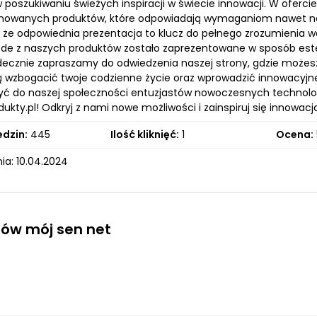
w poszukiwaniu świeżych inspiracji w świecie innowacji. W oferc
nowanych produktów, które odpowiadają wymaganiom nawet na
, że odpowiednia prezentacja to klucz do pełnego zrozumienia 
ażde z naszych produktów zostało zaprezentowane w sposób este
decznie zapraszamy do odwiedzenia naszej strony, gdzie może
 wzbogacić twoje codzienne życie oraz wprowadzić innowacyjne r
yć do naszej społeczności entuzjastów nowoczesnych technolog
dukty.pl! Odkryj z nami nowe możliwości i zainspiruj się innowac
edzin:
445
Ilość kliknięć:
1
Ocena:
ia: 10.04.2024
ów mój sen net