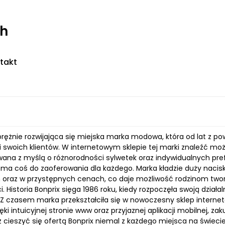
ch
takt
 prężnie rozwijająca się miejska marka modowa, która od lat z
swoich klientów. W internetowym sklepie tej marki znaleźć możn
ana z myślą o różnorodności sylwetek oraz indywidualnych prefe
ma coś do zaoferowania dla każdego. Marka kładzie duży nacis
 oraz w przystępnych cenach, co daje możliwość rodzinom tw
i. Historia Bonprix sięga 1986 roku, kiedy rozpoczęła swoją dzia
Z czasem marka przekształciła się w nowoczesny sklep interneto
ięki intuicyjnej stronie www oraz przyjaznej aplikacji mobilnej, za
 cieszyć się ofertą Bonprix niemal z każdego miejsca na świec