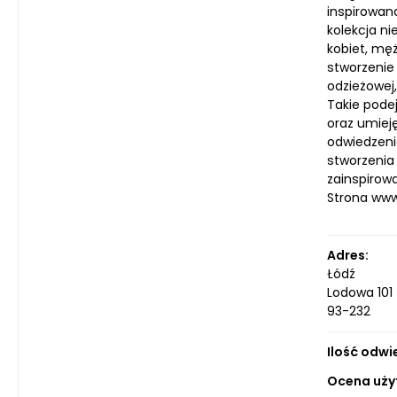
inspirowan
kolekcja n
kobiet, męż
stworzenie 
odzieżowej
Takie pode
oraz umiej
odwiedzenia
stworzenia 
zainspirow
Strona ww
Adres:
Łódź
Lodowa 101
93-232
Ilość odwi
Ocena uży