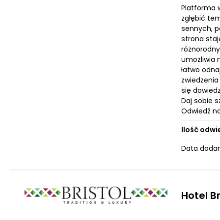
Platforma 
zgłębić te
sennych, p
strona sta
różnorodny
umożliwia n
łatwo odna
zwiedzenia 
się dowied
Daj sobie s
Odwiedź nas
Ilość odwi
Data dodani
Hotel B