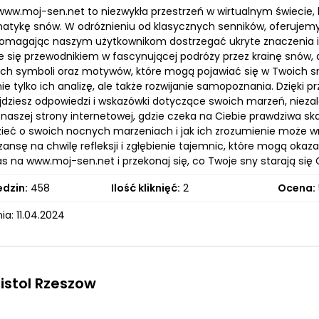
www.moj-sen.net to niezwykła przestrzeń w wirtualnym świecie
matykę snów. W odróżnieniu od klasycznych senników, oferujem
omagając naszym użytkownikom dostrzegać ukryte znaczenia i pr
je się przewodnikiem w fascynującej podróży przez krainę snów,
ch symboli oraz motywów, które mogą pojawiać się w Twoich sna
ie tylko ich analizę, ale także rozwijanie samopoznania. Dzięki p
jdziesz odpowiedzi i wskazówki dotyczące swoich marzeń, niez
naszej strony internetowej, gdzie czeka na Ciebie prawdziwa sk
zieć o swoich nocnych marzeniach i jak ich zrozumienie może 
zansę na chwilę refleksji i zgłębienie tajemnic, które mogą oka
 na www.moj-sen.net i przekonaj się, co Twoje sny starają się 
edzin:
458
Ilość kliknięć:
2
Ocena:
a: 11.04.2024
ristol Rzeszow