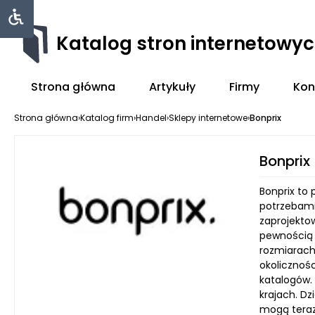
Katalog stron internetowy
Strona główna
Artykuły
Firmy
Kon
Strona główna
›
Katalog firm
›
Handel
›
Sklepy internetowe
›
Bonprix
Bonprix
Bonprix to
potrzebami 
zaprojektow
pewnością 
rozmiarach
okolicznośc
katalogów. 
krajach. Dz
mogą teraz