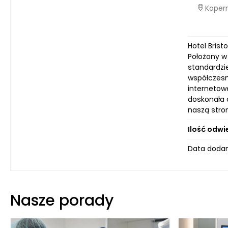
Kopern
Hotel Brist
Położony w
standardzie
współczesn
internetowe
doskonała 
naszą stron
Ilość odwi
Data dodani
Nasze porady