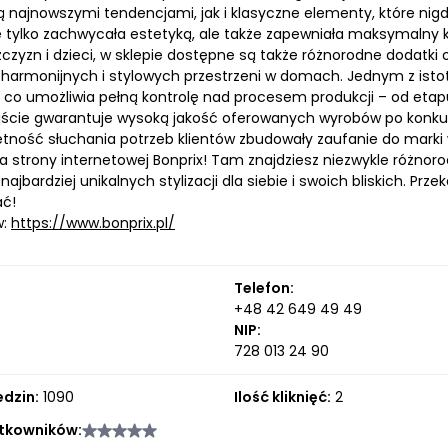
ą najnowszymi tendencjami, jak i klasyczne elementy, które nig
ie tylko zachwycała estetyką, ale także zapewniała maksymalny
czyzn i dzieci, w sklepie dostępne są także różnorodne dodatki
harmonijnych i stylowych przestrzeni w domach. Jednym z istotn
, co umożliwia pełną kontrolę nad procesem produkcji – od etap
jście gwarantuje wysoką jakość oferowanych wyrobów po konku
ętność słuchania potrzeb klientów zbudowały zaufanie do mark
 strony internetowej Bonprix! Tam znajdziesz niezwykle różnorod
najbardziej unikalnych stylizacji dla siebie i swoich bliskich. P
ać!
w:
https://www.bonprix.pl/
Telefon:
+48 42 649 49 49
NIP:
728 013 24 90
edzin:
1090
Ilość kliknięć:
2
tkowników: