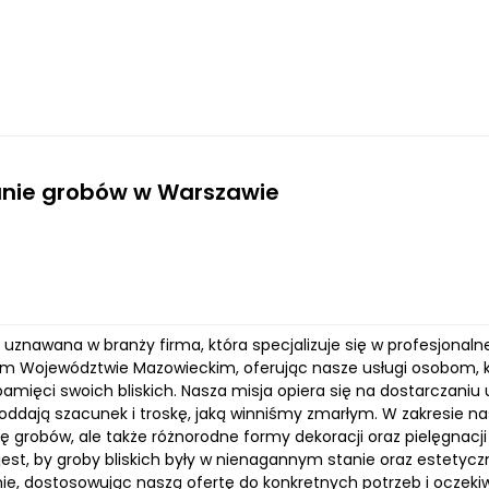
anie grobów w Warszawie
 to uznawana w branży firma, która specjalizuje się w profesjon
ym Województwie Mazowieckim, oferując nasze usługi osobom, 
amięci swoich bliskich. Nasza misja opiera się na dostarczaniu us
oddają szacunek i troskę, jaką winniśmy zmarłym. W zakresie na
 grobów, ale także różnorodne formy dekoracji oraz pielęgnacji
 jest, by groby bliskich były w nienagannym stanie oraz estetyc
nie, dostosowując naszą ofertę do konkretnych potrzeb i oczeki