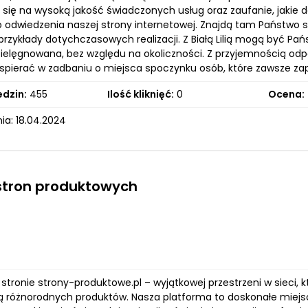
 się na wysoką jakość świadczonych usług oraz zaufanie, jakie d
 odwiedzenia naszej strony internetowej. Znajdą tam Państwo
przykłady dotychczasowych realizacji. Z Białą Lilią mogą być Pań
pielęgnowana, bez względu na okoliczności. Z przyjemnością odp
ierać w zadbaniu o miejsca spoczynku osób, które zawsze z
edzin:
455
Ilość kliknięć:
0
Ocena:
ia: 18.04.2024
stron produktowych
tronie strony-produktowe.pl – wyjątkowej przestrzeni w sieci, k
ą różnorodnych produktów. Nasza platforma to doskonałe miejs