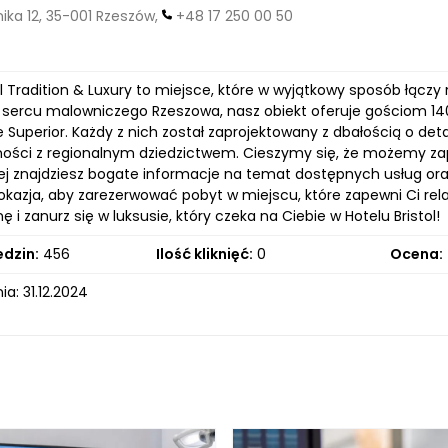
ika 12, 35-001 Rzeszów,
+48 17 250 00 50
ol Tradition & Luxury to miejsce, które w wyjątkowy sposób łąc
 sercu malowniczego Rzeszowa, nasz obiekt oferuje gościom 1
 Superior. Każdy z nich został zaprojektowany z dbałością o de
ości z regionalnym dziedzictwem. Cieszymy się, że możemy zapro
j znajdziesz bogate informacje na temat dostępnych usług oraz a
okazja, aby zarezerwować pobyt w miejscu, które zapewni Ci rel
ę i zanurz się w luksusie, który czeka na Ciebie w Hotelu Bristol!
edzin:
456
Ilość kliknięć:
0
Ocena:
a: 31.12.2024