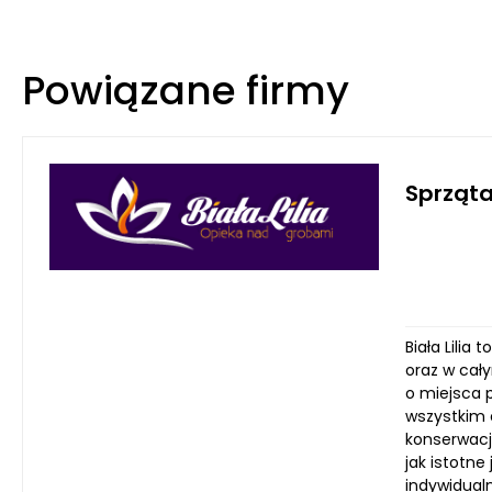
Powiązane firmy
Sprząt
Biała Lilia
oraz w cał
o miejsca p
wszystkim 
konserwację
jak istotne
indywidual