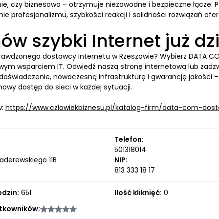
nie, czy biznesowo – otrzymuje niezawodne i bezpieczne łącze. 
nie profesjonalizmu, szybkości reakcji i solidności rozwiązań o
w szybki Internet już dzi
rawdzonego dostawcy Internetu w Rzeszowie? Wybierz DATA COM
ym wsparciem IT. Odwiedź naszą stronę internetową lub zadzw
doświadczenie, nowoczesną infrastrukturę i gwarancję jakości 
owy dostęp do sieci w każdej sytuacji.
w:
https://www.czlowiekbiznesu.pl/katalog-firm/data-com-dos
Telefon:
501318014
aderewskiego 11B
NIP:
813 333 18 17
edzin:
651
Ilość kliknięć:
0
tkowników: