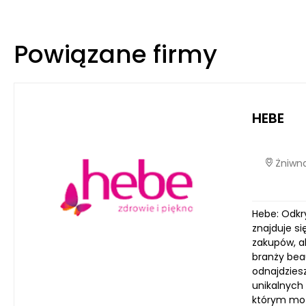
Powiązane firmy
HEBE
Żniwna
Hebe: Odkr
znajduje si
zakupów, a
branży bea
odnajdziesz
unikalnych 
którym moż