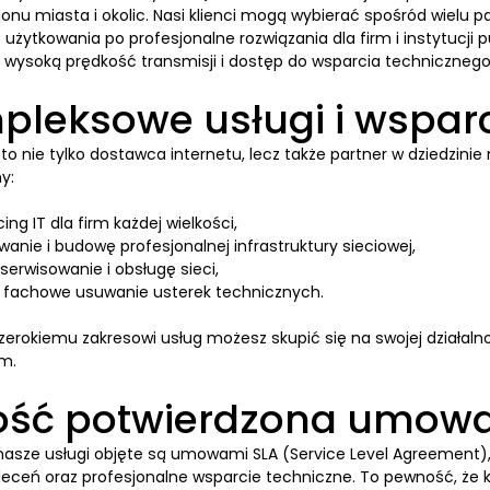
jonu miasta i okolic. Nasi klienci mogą wybierać spośród wielu
żytkowania po profesjonalne rozwiązania dla firm i instytucji 
, wysoką prędkość transmisji i dostęp do wsparcia technicznego
leksowe usługi i wsparc
o nie tylko dostawca internetu, lecz także partner w dziedzin
y:
ing IT dla firm każdej wielkości,
wanie i budowę profesjonalnej infrastruktury sieciowej,
serwisowanie i obsługę sieci,
 i fachowe usuwanie usterek technicznych.
 szerokiemu zakresowi usług możesz skupić się na swojej działa
om.
ość potwierdzona umowa
nasze usługi objęte są umowami SLA (Service Level Agreement),
zleceń oraz profesjonalne wsparcie techniczne. To pewność, że ka