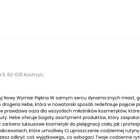
 5, 62-025 Kostrzyn,
yj Nowy Wymiar Piękna W samym sercu dynamicznych miast, gdzie
ę drogeria Hebe, która w nowatorski sposób redefiniuje pojęcie p
le prawdziwa oaza dla wszystkich miłośników kosmetyków, które
uty. Hebe oferuje bogaty asortyment produktów, który zaspokoi 
 zarówno luksusowe kosmetyki do pielęgnacji ciała, jak i profes
akcesoriach, które umożliwią Ci uproszczenie codziennej rutyny.
esz odkryć coś wyjątkowego, co wzbogaci Twoje codzienne rytuały