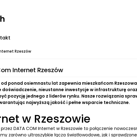
ch
takt
nternet Rzeszów
om Internet Rzeszów
d ponad osiemnastu lat zapewnia mieszkańcom Rzeszowa i oko
e doświadczenie, nieustanne inwestycje w infrastrukturę ora
być pozycję jednego z liderów rynku. Nasze rozwiązania spr
warantując najwyższą jakość i pełne wsparcie techniczne.
rnet w Rzeszowie
przez DATA COM Internet w Rzeszowie to połączenie nowoczesny
my zarówno ultraszybkie łącza światłowodowe, jak i sprawdzone