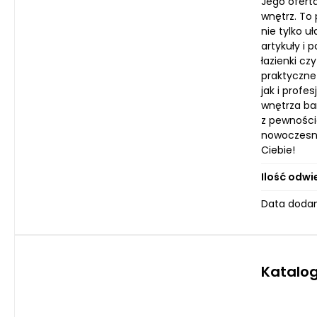
Jego oferta
wnętrz. To
nie tylko u
artykuły i 
łazienki cz
praktyczne
jak i profe
wnętrza ba
z pewności
nowoczesny
Ciebie!
Ilość odwi
Data dodani
Katalog