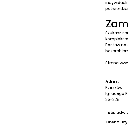
indywidual
potwierdze
Zamó
Szukasz sp
kompleksow
Postaw na 
bezproblem
Strona ww
Adres:
Rzeszów
Ignacego P
35-328
Ilość odwi
Ocena uży