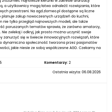
ą zrozumieć najnowsze kierunki w zakresie aranżacji
ką, a użytkownicy mogą łatwo odnaleźć rozwiązania, które
owych przestrzeni. Na agd.zlomeo.pl dostępne są liczne
kto planuje zakup nowoczesnych urządzeń do kuchni,
im nie tylko przegląd najnowszych modeli, ale także
ność poruszanych tematów sprawia, że zarówno amatorzy,
 Nie zwlekaj i odkryj, jak prosto można uczynić swoje
y zanurzyć się w świecie innowacyjnych rozwiązań, które
– to dynamiczna społeczność tworzona przez pasjonatów
wości, jakie niesie ze sobą współczesne AGD. Czekamy na
5
Komentarzy:
2
Ostatnia wizyta: 06.08.2026