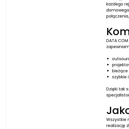
każdego re
domowego u
połączenia
Komp
DATA COM t
zapewniam
outsourc
projekto
bieżące 
szybkie
Dzięki tak
specjalist
Jak
Wszystkie 
realizację 