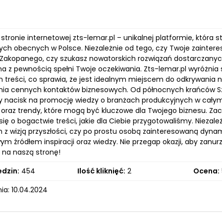
stronie internetowej zts-lemar.pl – unikalnej platformie, któr
ych obecnych w Polsce. Niezależnie od tego, czy Twoje zaintere
 Zakopanego, czy szukasz nowatorskich rozwiązań dostarczanych
na z pewnością spełni Twoje oczekiwania. Zts-lemar.pl wyróżni
 treści, co sprawia, że jest idealnym miejscem do odkrywania ni
ia cennych kontaktów biznesowych. Od północnych krańców Sz
ży nacisk na promocję wiedzy o branżach produkcyjnych w całym 
 oraz trendy, które mogą być kluczowe dla Twojego biznesu. Za
ię o bogactwie treści, jakie dla Ciebie przygotowaliśmy. Niezal
 z wizją przyszłości, czy po prostu osobą zainteresowaną dynam
m źródłem inspiracji oraz wiedzy. Nie przegap okazji, aby zanur
 na naszą stronę!
edzin:
454
Ilość kliknięć:
2
Ocena:
ia: 10.04.2024