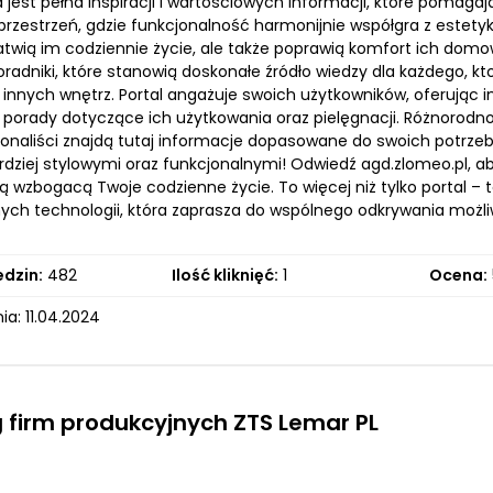
 jest pełna inspiracji i wartościowych informacji, które pomagaj
 przestrzeń, gdzie funkcjonalność harmonijnie współgra z estety
łatwią im codziennie życie, ale także poprawią komfort ich dom
poradniki, które stanowią doskonałe źródło wiedzy dla każdego, 
y innych wnętrz. Portal angażuje swoich użytkowników, oferując 
 porady dotyczące ich użytkowania oraz pielęgnacji. Różnorod
sjonaliści znajdą tutaj informacje dopasowane do swoich potrzeb.
rdziej stylowymi oraz funkcjonalnymi! Odwiedź agd.zlomeo.pl, ab
ą wzbogacą Twoje codzienne życie. To więcej niż tylko portal 
ch technologii, która zaprasza do wspólnego odkrywania możli
edzin:
482
Ilość kliknięć:
1
Ocena:
a: 11.04.2024
 firm produkcyjnych ZTS Lemar PL