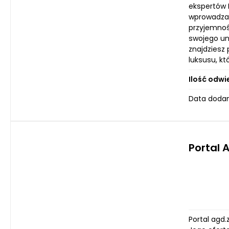
ekspertów 
wprowadzan
przyjemnoś
swojego uni
znajdziesz
luksusu, kt
Ilość odwi
Data dodan
Portal 
Portal agd