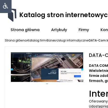
Katalog stron internetowy
Strona główna
Artykuły
Firmy
Kon
Strona główna
›
Katalog firm
›
Biznes
›
Usługi informatyczne
›
DATA-Com I
DATA-C
DATA COM o
Wieloletni
firmie zdo
firmach, g
Inte
Oferowany 
Udostępnia