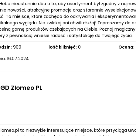
Hebe nieustannie dba o to, aby asortyment był zgodny z najno
ie nowości, atrakcyjne promocje oraz starannie wyselekcjonow
ć. To miejsce, które zachęca do odkrywania i eksperymentowan
kalnego wyglądu. Nie zwlekaj ani chwili dłużej! Zapraszamy do o
 pełną gamę produktów czekających na Ciebie. Poznaj magiczny ś
óry z pewnością wniesie radość i satysfakcję do Twojego życia.
edzin:
909
Ilość kliknięć:
0
Ocena:
ia: 16.07.2024
AGD Zlomeo PL
.zlomeo.pl to niezwykle interesujące miejsce, które przyciąga 