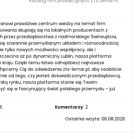
Katalog firm produkcyjnych ZTS Lemar PL
a stanowi prawdziwe centrum wiedzy na temat firm
sowania skupiają się na lokalnych producentach z
 przez przedsiębiorstwa z nadmorskiego Świnoujścia,
a się starannie przemyślanym układem i różnorodnością
e tylko nowych możliwości współpracy, ale i
czecina aż po dynamiczny Lublin, nasza platforma
kraju. Dzięki temu łatwo odnajdziesz najnowsze
chęcamy Cię do odwiedzenia zts-lemar.pl, aby osobiście
eżnie od tego, czy jesteś doświadczonym przedsiębiorcą,
iką rynku, nasza platforma stanie się Twoim
zyć się w fascynujący świat polskiego przemysłu – już
5
Komentarzy:
2
Ostatnia wizyta: 06.08.2026