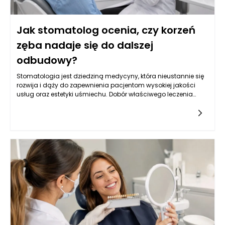
Jak stomatolog ocenia, czy korzeń
zęba nadaje się do dalszej
odbudowy?
Stomatologia jest dziedziną medycyny, która nieustannie się
rozwija i dąży do zapewnienia pacjentom wysokiej jakości
usług oraz estetyki uśmiechu. Dobór właściwego leczenia
stomatologicznego, szczególnie w kontekście odbudowy
korzeni zęba, może wymagać zaawansowanej diagnostyki
oraz analizy sytuacji klinicznej. Stomatolog Rzeszów,
zwłaszcza w renomowanym gabinecie Kołodziejczykowie,
dysponuje narzędziami oraz wiedzą, aby dokładnie ocenić,
czy korzeń zęba nadaje się do dalszej odbudowy. Dzięki
nowoczesnym technologiom, takim jak zdjęcia rentgenowskie
czy tomografia komputerowa, można mieć pewność, że
podejmowane decyzje są zawsze oparte na rzetelnych
danych.