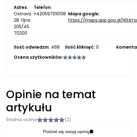
Adres:
Telefon:
Ostrava
+420597010138
Mapa google:
28. října
https://maps.app.goo.gl/N1tAY
205/45
70200
Ilość odwiedzin:
468
Ilość kliknięć:
0
Komenta
Ocena użytkowników:
Opinie na temat
artykułu
Średnia ocena
(2)
Podziel się swoją opinią