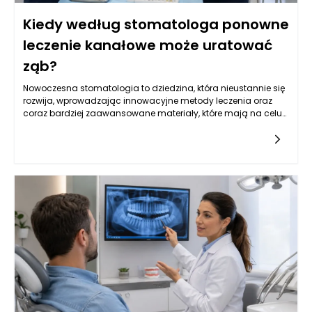
Kiedy według stomatologa ponowne
leczenie kanałowe może uratować
ząb?
Nowoczesna stomatologia to dziedzina, która nieustannie się
rozwija, wprowadzając innowacyjne metody leczenia oraz
coraz bardziej zaawansowane materiały, które mają na celu
poprawę jakości życia pacjentów. W szczególności leczenie
kanałowe, często będące ostatnią deską ratunku dla zębów
wymagających szczególnej uwagi, wymaga dokładnej
analizy klinicznej oraz precyzyjnego zaplanowania dalszego
postępowania. W wielu przypadkach ponowne leczenie
kanałowe może uratować ząb, ale nie każdy przypadek jest
jednoznaczny. Stomatolog w Rzeszowie potrafi ocenić, kiedy
taka decyzja jest zasadne, a także jak skutecznie
przeprowadzić kolejne etapy terapii protetycznej, aby pacjent
mógł cieszyć się zdrowym uśmiechem.