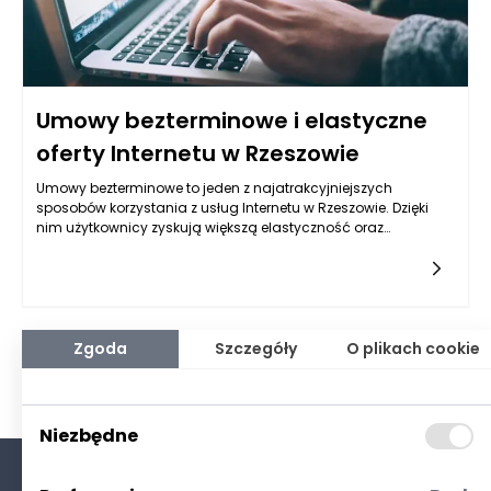
Umowy bezterminowe i elastyczne
oferty Internetu w Rzeszowie
Umowy bezterminowe to jeden z najatrakcyjniejszych
sposobów korzystania z usług Internetu w Rzeszowie. Dzięki
nim użytkownicy zyskują większą elastyczność oraz
możliwość dostosowania oferty do swoich potrzeb bez obaw
o długoterminowe zobowiązania. Tego typu umowy są
idealne dla osób, które niechętnie angażują się w długofalowe
zobowiązania i cenią sobie swobodę wyboru. Przykładem
takiej elastyczności jest oferta firmy D-Com, która proponuje
różnorodne rozwiązania, umożliwiające klientom wybór
Zgoda
Szczegóły
O plikach cookie
odpowiedniego pakietu Internetowego, bez ryzyka utraty
inwestycji w przypadku zmiany lokalizacji, sytuacji życiowej
czy wymagań związanych z korzystaniem z Internetu.
Niezbędne