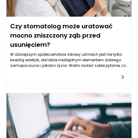
Czy stomatolog może uratować
mocno zniszczony ząb przed
usunięciem?
W dzisiejszym społeczeństwie zdrowy uśmiech jest nie tylko
kwestią estetyki, ale także niezbędnym elementem dobrego
samopoczucia i jakości życia. Warto zadać sobie pytanie, czy
stomatolog może uratować mocno zniszczony ząb przed
usunięciem. Współczesna stomatologia dysponuje
szeregami zaawansowanych technologii i metod leczenia,
które pozwalają na odbudowę nawet najtrudniejszych
przypadków. W tym kontekście istotne jest zrozumienie, jakie
możliwości oferują dzisiaj stomatolodzy, a także co zrobić,
aby dbać o zęby i unikać problemów wymagających
skomplikowanych interwencji.