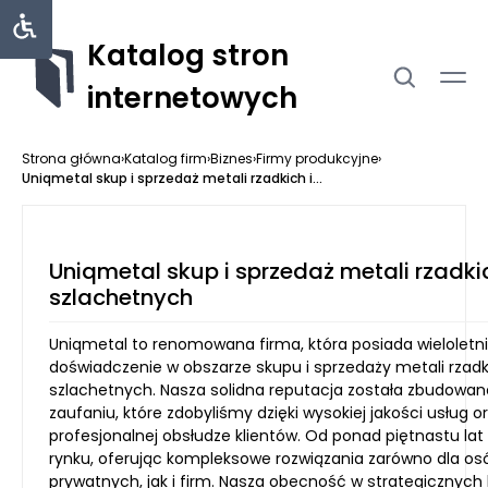
Katalog stron
internetowych
Strona główna
›
Katalog firm
›
Biznes
›
Firmy produkcyjne
›
Uniqmetal skup i sprzedaż metali rzadkich i...
Uniqmetal skup i sprzedaż metali rzadkic
szlachetnych
Uniqmetal to renomowana firma, która posiada wieloletn
doświadczenie w obszarze skupu i sprzedaży metali rzadk
szlachetnych. Nasza solidna reputacja została zbudowan
zaufaniu, które zdobyliśmy dzięki wysokiej jakości usług o
profesjonalnej obsłudze klientów. Od ponad piętnastu lat
rynku, oferując kompleksowe rozwiązania zarówno dla os
prywatnych, jak i firm. Nasza obecność w strategicznych l