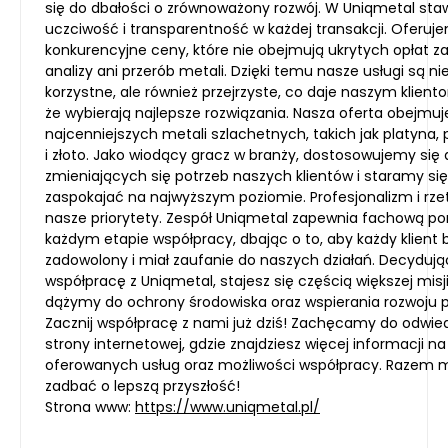
się do dbałości o zrównoważony rozwój. W Uniqmetal st
uczciwość i transparentność w każdej transakcji. Oferuj
konkurencyjne ceny, które nie obejmują ukrytych opłat za
analizy ani przerób metali. Dzięki temu nasze usługi są nie
korzystne, ale również przejrzyste, co daje naszym klien
że wybierają najlepsze rozwiązania. Nasza oferta obejmuj
najcenniejszych metali szlachetnych, takich jak platyna, p
i złoto. Jako wiodący gracz w branży, dostosowujemy się 
zmieniających się potrzeb naszych klientów i staramy się
zaspokajać na najwyższym poziomie. Profesjonalizm i rze
nasze priorytety. Zespół Uniqmetal zapewnia fachową p
każdym etapie współpracy, dbając o to, aby każdy klient b
zadowolony i miał zaufanie do naszych działań. Decydują
współpracę z Uniqmetal, stajesz się częścią większej misj
dążymy do ochrony środowiska oraz wspierania rozwoju 
Zacznij współpracę z nami już dziś! Zachęcamy do odwie
strony internetowej, gdzie znajdziesz więcej informacji n
oferowanych usług oraz możliwości współpracy. Razem
zadbać o lepszą przyszłość!
Strona www:
https://www.uniqmetal.pl/