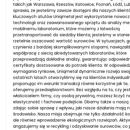
takich jak Warszawa, Rzeszów, Katowice, Poznań, Łódź, Lubl
sprawia, że jesteśmy zawsze dostępni dla naszych klien
kluczowych atutów Uniqmetal jest wykorzystanie nowoc
technologii oraz zaawansowanego sprzętu do analizy meta
mobilnemu laboratorium, które możemy z łatwością
przetransportować do siedziby klienta, jesteśmy w stanie
rzetelnie oszacować wartość surowców. W sytuacjach,
czynienia z bardziej skomplikowanymi stopami, nawiązal
współpracę z siecią akredytowanych laboratoriów, które
przeprowadzają dokładne analizy, gwarantując odpowied
certyfikaty dostosowane do potrzeb klienta. W odpowied
wymagania rynkowe, Uniqmetal dynamicznie rozwija swoj
ostatnich latach otworzyliśmy się na klientów indywidual
proponując im warunki transakcji równie korzystne jak te,
oferujemy przedsiębiorstwom. Bez względu na to, czy jes
właścicielem firmy, czy osobą prywatną, możesz liczyć n
elastyczność i fachowe podejście. Dbamy także o naszą 
zdając sobie sprawę z wpływu, jaki nasze działania mają 
środowisko. Nasza misja obejmuje nie tylko działalność k
ale również wprowadzenie ekologicznych rozwiązań. Akty
angażujemy się w recykling i odzyskiwanie surowców, co 